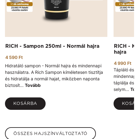
RICH - Sampon 250ml - Normál hajra
RICH - Ko
hajra
4 590 Ft
4 990 Ft
Hidratáló sampon - Normál hajra és mindennapi
Tápláló és h
használatra. A Rich Sampon kíméletesen tisztítja
mindennapos
és hidratálja a normál hajat, miközben naponta
táplálja és 
biztosít...
Tovább
selym...
Tov
KOSÁRBA
KOSÁ
ÖSSZES HAJSZÍNVÁLTOZTATÓ