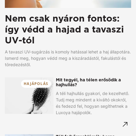
Nem csak nyáron fontos:
így védd a hajad a tavaszi
UV-tól
A tavaszi UV-sugárzás is komoly hatással lehet a haj állapotára.
Ismerd meg, hogyan védd meg a kiszáradástól, fakulástól és
töredezéstől.
Mit tegyél, ha télen erősödik a
HAJÁPOLÁS
hajhullás?
A téli hajhullás gyakori, de kezelhető.
Tudj meg mindent a kiváltó okokról,
és fedezd fel, hogyan segíthetnek a
Luxoya hajápolók.