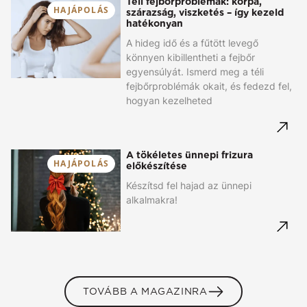
Téli fejbőrproblémák: korpa,
HAJÁPOLÁS
szárazság, viszketés – így kezeld
hatékonyan
A hideg idő és a fűtött levegő
könnyen kibillentheti a fejbőr
egyensúlyát. Ismerd meg a téli
fejbőrproblémák okait, és fedezd fel,
hogyan kezelheted
A tökéletes ünnepi frizura
HAJÁPOLÁS
előkészítése
Készítsd fel hajad az ünnepi
alkalmakra!
TOVÁBB A MAGAZINRA