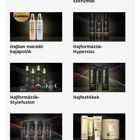
szérumok
Hajban maradó
Hajformázók-
hajápolók
Hypersiss
Hajformázók-
Hajfestékek
Stylefusion