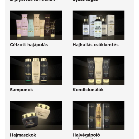
Célzott hajápolás
Hajhullás csökkentés
Samponok
Kondicionálók
Hajmaszkok
Hajvégápoló