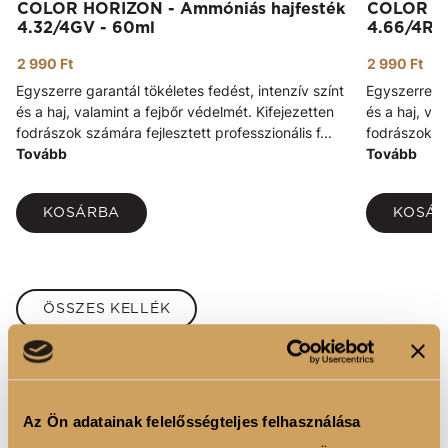
COLOR HORIZON - Ammóniás hajfesték
COLOR HO
4.32/4GV - 60ml
4.66/4RR
2 990 Ft
2 990 Ft
Egyszerre garantál tökéletes fedést, intenzív színt
Egyszerre ga
és a haj, valamint a fejbőr védelmét. Kifejezetten
és a haj, va
fodrászok számára fejlesztett professzionális f...
fodrászok sz
Tovább
Tovább
KOSÁRBA
KOSÁ
ÖSSZES KELLÉK
Az Ön adatainak felelősségteljes felhasználása