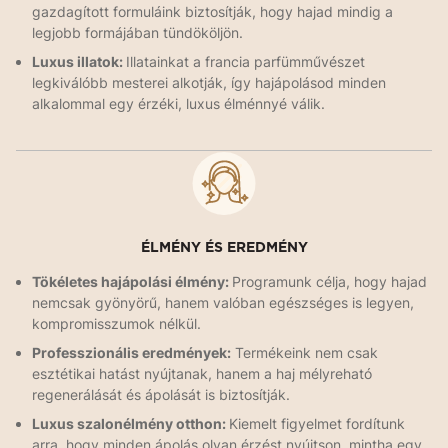
gazdagított formuláink biztosítják, hogy hajad mindig a
legjobb formájában tündököljön.
Luxus illatok:
Illatainkat a francia parfümművészet
legkiválóbb mesterei alkotják, így hajápolásod minden
alkalommal egy érzéki, luxus élménnyé válik.
ÉLMÉNY ÉS EREDMÉNY
Tökéletes hajápolási élmény:
Programunk célja, hogy hajad
nemcsak gyönyörű, hanem valóban egészséges is legyen,
kompromisszumok nélkül.
Professzionális eredmények:
Termékeink nem csak
esztétikai hatást nyújtanak, hanem a haj mélyreható
regenerálását és ápolását is biztosítják.
Luxus szalonélmény otthon:
Kiemelt figyelmet fordítunk
arra, hogy minden ápolás olyan érzést nyújtson, mintha egy