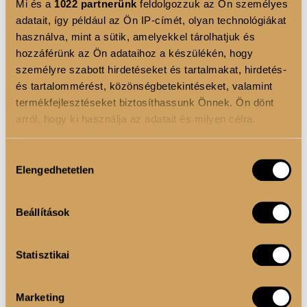
Mi és a
1022 partnerünk
feldolgozzuk az Ön személyes
adatait, így például az Ön IP-címét, olyan technológiákat
használva, mint a sütik, amelyekkel tárolhatjuk és
hozzáférünk az Ön adataihoz a készülékén, hogy
személyre szabott hirdetéseket és tartalmakat, hirdetés-
és tartalommérést, közönségbetekintéseket, valamint
termékfejlesztéseket biztosíthassunk Önnek. Ön dönt
arról, hogy ki használja az adatait és milyen célra.
Ha engedélyezi, a következőt is meg szeretnénk tenni:
Hozzájárulás
Elengedhetetlen
Információgyűjtés az Ön földrajzi elhelyezkedéséről
kiválasztása
pár méteres pontossággal
Az Ön készülékén beazonosítása annak konkrét
Beállítások
tulajdonságainak (ujjlenyomat) aktív ellenőrzésével
Fejbőrstimuláló masszázskefe -
Fejbőrsti
Tudjon meg többet személyes adatainak feldolgozási
Applikátorral
5 000 Ft
Statisztikai
módjairól és adja meg preferenciáit a
Részletek
7 000 Ft
pontban
. Bármikor módosíthatja vagy visszavonhatja a
Egészségese
Sütinyilatkozathoz való hozzájárulását.
Egészségesebb fejbőr. Erősebb haj. Jobb
közérzet....
Marketing
közérzet....
Tovább