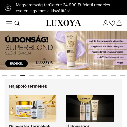
Magyarország területére 24 990 Ft feletti rendelés
esetén ingyenes a kiszállítás!
Hajápoló termékek
Díjnyertes termékek
Újdonságok