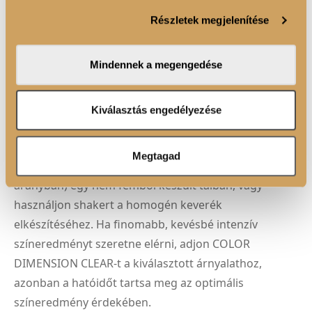
színélményt biztosítanak, csökkentik a színek
szabásához, közösségi funkciók biztosításához,
Részletek megjelenítése
valamint weboldalforgalmunk elemzéséhez. Ezenkívül
fakulását és fényt adnak a hajnak, kiemelve a színek
közösségi média-, hirdető- és elemező partnereinkkel
vibrálását.
megosztjuk az Ön weboldalhasználatra vonatkozó
Mindennek a megengedése
adatait, akik kombinálhatják az adatokat más olyan
adatokkal, amelyeket Ön adott meg számukra vagy az
FELHASZNÁLÁSI JAVASLAT
Ön által használt más szolgáltatásokból gyűjtöttek.
Kiválasztás engedélyezése
KEVERÉSI ARÁNY
Keverjen össze 60 ml COLOR DIMENSION színezőt 60
Megtagad
ml folyékony COLOR DIMENSION aktivátorral (1:1
arányban) egy nem fémből készült tálban, vagy
használjon shakert a homogén keverék
elkészítéséhez. Ha finomabb, kevésbé intenzív
színeredményt szeretne elérni, adjon COLOR
DIMENSION CLEAR-t a kiválasztott árnyalathoz,
azonban a hatóidőt tartsa meg az optimális
színeredmény érdekében.