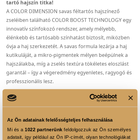
tartó hajszín titka!
A COLOR DIMENSION savas féltartós hajszínező
zseléiben található COLOR BOOST TECHNOLOGY egy
innovatív színfokozó rendszer, amely mélyebb,
élénkebb és tartósabb színhatást biztosít, miközben
óvja a haj szerkezetét. A savas formula lezárja a haj
kutikuláját, a mikro-pigmentek mélyen beépülnek a
hajszálakba, míg a zselés textúra tökéletes eloszlást
garantál – így a végeredmény egyenletes, ragyogó és
professzionális lesz.
SZÍNEZÉS ÉS SZÍNFRISSÍTÉS
Tökéletes választás a natúr vagy festett haj
tónusainak kiemeléséhez, gazdagításához,
Az Ön adatainak felelősségteljes felhasználása
lágyításához vagy élénkítéséhez.
Mi és a
1022 partnerünk
feldolgozzuk az Ön személyes
Tökéletes választás világosított, szőkített vagy
adatait, így például az Ön IP-címét, olyan technológiákat