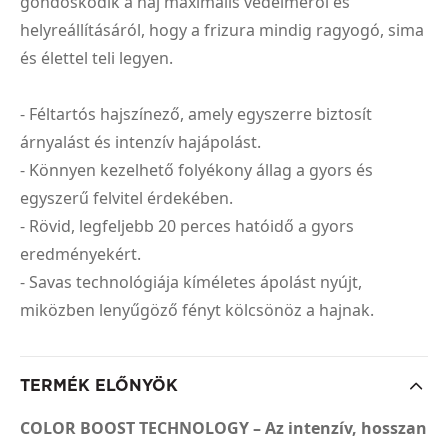
gondoskodik a haj maximális védelméről és
helyreállításáról, hogy a frizura mindig ragyogó, sima
és élettel teli legyen.
- Féltartós hajszínező, amely egyszerre biztosít
árnyalást és intenzív hajápolást.
- Könnyen kezelhető folyékony állag a gyors és
egyszerű felvitel érdekében.
- Rövid, legfeljebb 20 perces hatóidő a gyors
eredményekért.
- Savas technológiája kíméletes ápolást nyújt,
miközben lenyűgöző fényt kölcsönöz a hajnak.
TERMÉK ELŐNYÖK
COLOR BOOST TECHNOLOGY – Az intenzív, hosszan