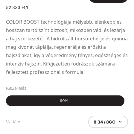
52 333 Ft/l
COLOR BOOST technológiája mélyebb, élénkebb és
hosszan tartó színt biztosít, miközben védi és lezárja
a haj szerkezetét. A hidrolizált borsófehérje és quinoa
mag kivonat táplálja, regenerálja és erősíti a
hajszálakat, így a végeredmény fényes, egészséges és
intenzív hajszín. Kifejezetten fodrászok számára
fejlesztett professzionális formula.
Kiszerelés
60ML
8.34 / 8GC
Variáns