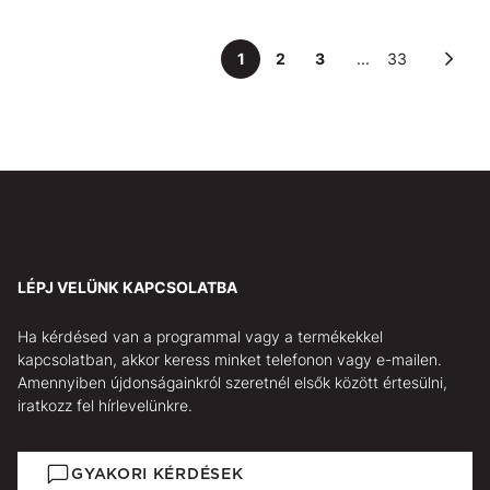
1
2
3
...
33
LÉPJ VELÜNK KAPCSOLATBA
Ha kérdésed van a programmal vagy a termékekkel
kapcsolatban, akkor keress minket telefonon vagy e-mailen.
Amennyiben újdonságainkról szeretnél elsők között értesülni,
iratkozz fel hírlevelünkre.
GYAKORI KÉRDÉSEK