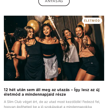
ANYASÁG
ÉLETMÓD
12 hét után sem áll meg az utazás – Így lesz az új
életmód a mindennapjaid része
A Slim Club véget ért, de az utad most kezdődik! Fedezd fel,
hogyan építheted be a jó szokásokat a mindennapokba