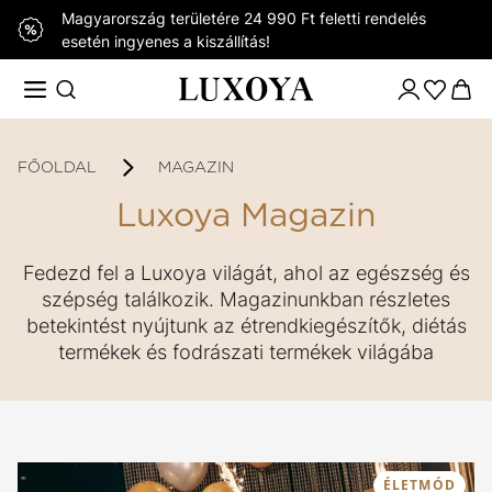
Magyarország területére 24 990 Ft feletti rendelés
esetén ingyenes a kiszállítás!
FŐOLDAL
MAGAZIN
Luxoya Magazin
Fedezd fel a Luxoya világát, ahol az egészség és
szépség találkozik. Magazinunkban részletes
betekintést nyújtunk az étrendkiegészítők, diétás
termékek és fodrászati termékek világába
ÉLETMÓD