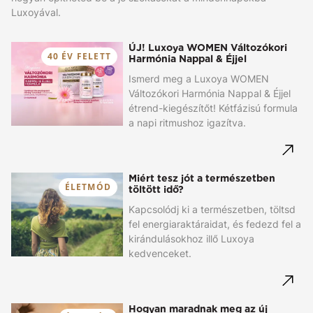
Luxoyával.
ÚJ! Luxoya WOMEN Változókori
40 ÉV FELETT
Harmónia Nappal & Éjjel
Ismerd meg a Luxoya WOMEN
Változókori Harmónia Nappal & Éjjel
étrend-kiegészítőt! Kétfázisú formula
a napi ritmushoz igazítva.
Miért tesz jót a természetben
ÉLETMÓD
töltött idő?
Kapcsolódj ki a természetben, töltsd
fel energiaraktáraidat, és fedezd fel a
kirándulásokhoz illő Luxoya
kedvenceket.
Hogyan maradnak meg az új