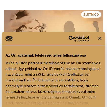
ÉLETMÓD
Az Ön adatainak felelősségteljes felhasználása
Mi és a
1022 partnerünk
feldolgozzuk az Ön személyes
adatait, így például az Ön IP-címét, olyan technológiákat
használva, mint a sütik, amelyekkel tárolhatjuk és
hozzáférünk az Ön adataihoz a készülékén, hogy
Hogyan maradnak meg az új szokások hosszú
személyre szabott hirdetéseket és tartalmakat, hirdetés-
távon?
és tartalommérést, közönségbetekintéseket, valamint
A hosszú távú siker titka nem a tökéletesség, hanem a
termékfejlesztéseket biztosíthassunk Önnek. Ön dönt
következetes szokások kialakítása. Olvasd el legújabb
arról, hogy ki használja az adatait és milyen célra.
cikkünket!