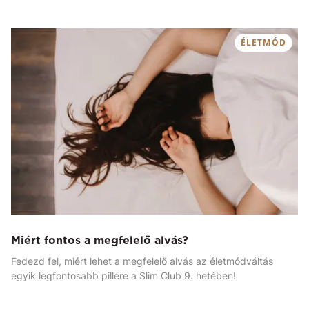
ÉLETMÓD
Miért fontos a megfelelő alvás?
Fedezd fel, miért lehet a megfelelő alvás az életmódváltás
egyik legfontosabb pillére a Slim Club 9. hetében!