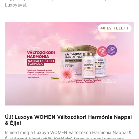
Luxoyával.
40 ÉV FELETT
ÚJ! Luxoya WOMEN Változókori Harmónia Nappal
& Éjjel
Ismerd meg a Luxoya WOMEN Változókori Harmónia Nappal &
Éjjel étrend-kiegészítőt! Kétfázisú formula a napi ritmushoz