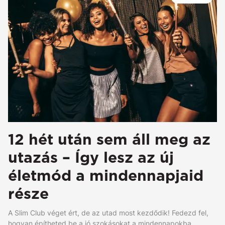
12 hét után sem áll meg az
utazás – Így lesz az új
életmód a mindennapjaid
része
A Slim Club véget ért, de az utad most kezdődik! Fedezd fel,
hogyan építheted be a jó szokásokat a mindennapokba