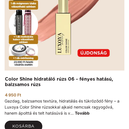
Color Shine hidratáló rúzs 06 - fényes hatású,
balzsamos rúzs
4 950 Ft
Gazdag, balzsamos textúra, hidratálás és tükröződő fény – a
Luxoya Color Shine rúzsokkal ajkaid nemcsak ragyogóvá,
hanem ápolttá és telt hatásúvá is v...
Tovább
KOSÁRBA