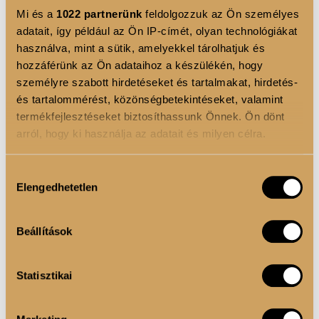
Mi és a
1022 partnerünk
feldolgozzuk az Ön személyes
adatait, így például az Ön IP-címét, olyan technológiákat
használva, mint a sütik, amelyekkel tárolhatjuk és
hozzáférünk az Ön adataihoz a készülékén, hogy
személyre szabott hirdetéseket és tartalmakat, hirdetés-
és tartalommérést, közönségbetekintéseket, valamint
termékfejlesztéseket biztosíthassunk Önnek. Ön dönt
arról, hogy ki használja az adatait és milyen célra.
Ha engedélyezi, a következőt is meg szeretnénk tenni:
Hozzájárulás
Elengedhetetlen
Információgyűjtés az Ön földrajzi elhelyezkedéséről
kiválasztása
pár méteres pontossággal
Az Ön készülékén beazonosítása annak konkrét
Beállítások
tulajdonságainak (ujjlenyomat) aktív ellenőrzésével
Tudjon meg többet személyes adatainak feldolgozási
Statisztikai
módjairól és adja meg preferenciáit a
Részletek
Luxoya Color Glaze üvegfényű hidratáló szájfény
pontban
. Bármikor módosíthatja vagy visszavonhatja a
07
Sütinyilatkozathoz való hozzájárulását.