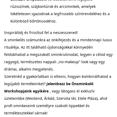
rúzsszínek, szájkontúrok és arcsminkek, amelyek
tökéletesen igazodnak a legfrissebb színtrendekhez és a
különböző bőrtónusokhoz.
Inspirálódj és frissítsd fel a neszesszered!
A sminkelés számunkra az önkifejezés és a mindennapi luxus
rituáléja. Az itt található újdonságokkal könnyedén
feldobhatod a megszokott sminkrutinodat, legyen a célod egy
ragyogó, természetes nappali „no-makeup” look vagy egy
drámai, alkalmi megjelenés.
Szeretnéd a gyakorlatban is ellesni, hogyan kombinálhatod a
legújabb termékeinket?
Jelentkezz be Önsminkelő
Workshopjaink egyikére
, vagy látogass el exkluzív
üzleteinkbe (Westend, Árkád, Szervita tér, Etele Pláza), ahol
profi sminkeseink személyre szabott tippekkel és
terméktesztekkel várnak!