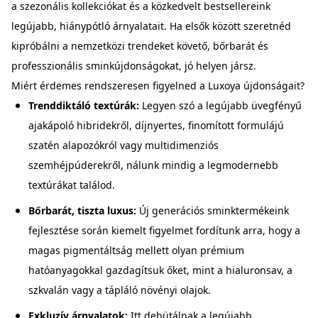
a szezonális kollekciókat és a közkedvelt bestsellereink
legújabb, hiánypótló árnyalatait. Ha elsők között szeretnéd
kipróbálni a nemzetközi trendeket követő, bőrbarát és
professzionális sminkújdonságokat, jó helyen jársz.
Miért érdemes rendszeresen figyelned a Luxoya újdonságait?
Trenddiktáló textúrák:
Legyen szó a legújabb üvegfényű
ajakápoló hibridekről, díjnyertes, finomított formulájú
szatén alapozókról vagy multidimenziós
szemhéjpúderekről, nálunk mindig a legmodernebb
textúrákat találod.
Bőrbarát, tiszta luxus:
Új generációs sminktermékeink
fejlesztése során kiemelt figyelmet fordítunk arra, hogy a
magas pigmentáltság mellett olyan prémium
hatóanyagokkal gazdagítsuk őket, mint a hialuronsav, a
szkvalán vagy a tápláló növényi olajok.
Exkluzív árnyalatok:
Itt debütálnak a legújabb