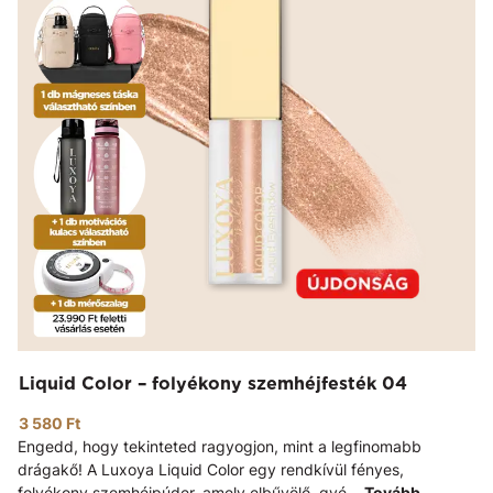
Liquid Color – folyékony szemhéjfesték 04
3 580 Ft
Engedd, hogy tekinteted ragyogjon, mint a legfinomabb
drágakő! A Luxoya Liquid Color egy rendkívül fényes,
folyékony szemhéjpúder, amely elbűvölő, gyé...
Tovább