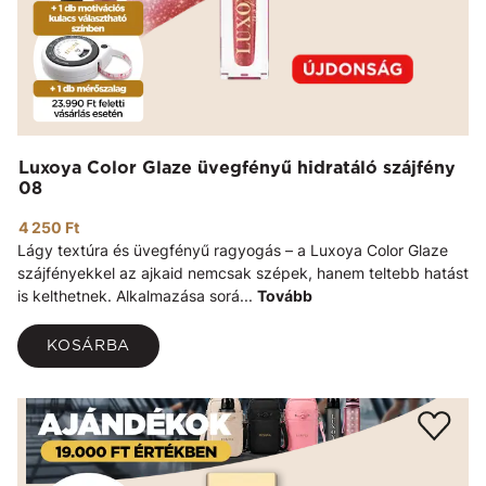
Luxoya Color Glaze üvegfényű hidratáló szájfény
08
4 250 Ft
Lágy textúra és üvegfényű ragyogás – a Luxoya Color Glaze
szájfényekkel az ajkaid nemcsak szépek, hanem teltebb hatást
is kelthetnek. Alkalmazása sorá...
Tovább
KOSÁRBA