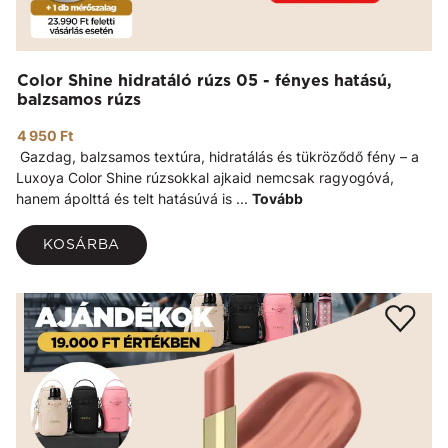
Color Shine hidratáló rúzs 05 - fényes hatású,
balzsamos rúzs
4 950 Ft
Gazdag, balzsamos textúra, hidratálás és tükröződő fény – a
Luxoya Color Shine rúzsokkal ajkaid nemcsak ragyogóvá,
hanem ápolttá és telt hatásúvá is ...
Tovább
KOSÁRBA