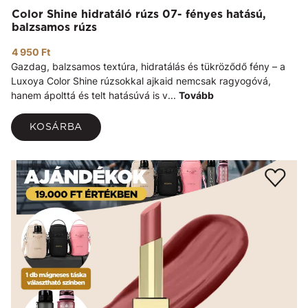
Color Shine hidratáló rúzs 07- fényes hatású,
balzsamos rúzs
4 950 Ft
Gazdag, balzsamos textúra, hidratálás és tükröződő fény – a
Luxoya Color Shine rúzsokkal ajkaid nemcsak ragyogóvá,
hanem ápolttá és telt hatásúvá is v...
Tovább
KOSÁRBA