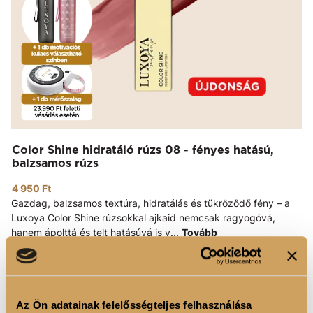
Color Shine hidratáló rúzs 08 - fényes hatású,
balzsamos rúzs
4 950 Ft
Gazdag, balzsamos textúra, hidratálás és tükröződő fény – a
Luxoya Color Shine rúzsokkal ajkaid nemcsak ragyogóvá,
hanem ápolttá és telt hatásúvá is v...
Tovább
KOSÁRBA
Az Ön adatainak felelősségteljes felhasználása