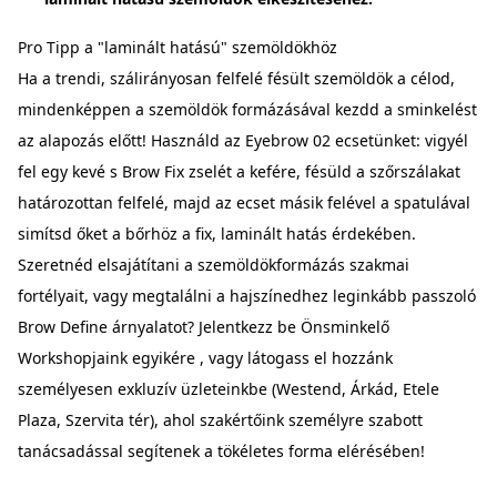
Pro Tipp a "laminált hatású" szemöldökhöz
Ha a trendi, szálirányosan felfelé fésült szemöldök a célod,
mindenképpen a szemöldök formázásával kezdd a sminkelést
az alapozás előtt! Használd az
Eyebrow 02 ecsetünket
: vigyél
fel egy kevé s Brow Fix zselét a kefére, fésüld a szőrszálakat
határozottan felfelé, majd az ecset másik felével a spatulával
simítsd őket a bőrhöz a fix, laminált hatás érdekében.
Szeretnéd elsajátítani a szemöldökformázás szakmai
fortélyait, vagy megtalálni a hajszínedhez leginkább passzoló
Brow Define árnyalatot?
Jelentkezz be Önsminkelő
Workshopjaink egyikére
, vagy látogass el hozzánk
személyesen exkluzív üzleteinkbe (Westend, Árkád, Etele
Plaza, Szervita tér), ahol szakértőink személyre szabott
tanácsadással segítenek a tökéletes forma elérésében!