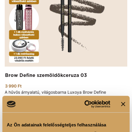
Brow Define szemöldökceruza 03
3 990 Ft
A hűvös árnyalatú, világosbarna Luxoya Brow Define
szemöldökceruza precíz formázást és természetes hatást
biztosít, így szemöldökeid mindig rendezette...
Tovább
KOSÁRBA
Az Ön adatainak felelősségteljes felhasználása