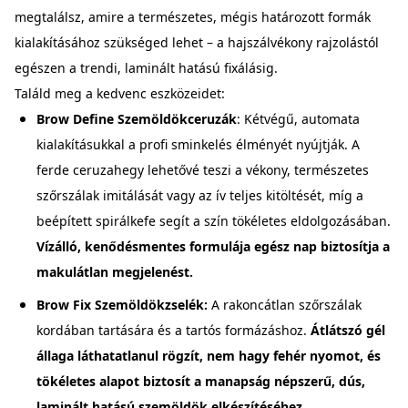
megtalálsz, amire a természetes, mégis határozott formák
kialakításához szükséged lehet – a hajszálvékony rajzolástól
egészen a trendi, laminált hatású fixálásig.
Találd meg a kedvenc eszközeidet:
Brow Define Szemöldökceruzák
: Kétvégű, automata
kialakításukkal a profi sminkelés élményét nyújtják. A
ferde ceruzahegy lehetővé teszi a vékony, természetes
szőrszálak imitálását vagy az ív teljes kitöltését, míg a
beépített spirálkefe segít a szín tökéletes eldolgozásában.
Vízálló, kenődésmentes formulája egész nap biztosítja a
makulátlan megjelenést.
Brow Fix Szemöldökzselék:
A rakoncátlan szőrszálak
kordában tartására és a tartós formázáshoz.
Átlátszó gél
állaga láthatatlanul rögzít, nem hagy fehér nyomot, és
tökéletes alapot biztosít a manapság népszerű, dús,
laminált hatású szemöldök elkészítéséhez.