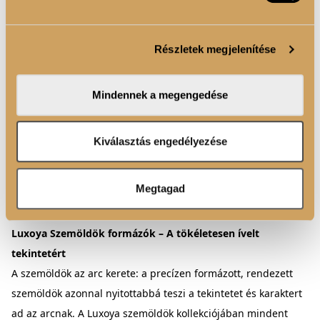
4 580 Ft
Sütiket használunk a tartalmak és hirdetések személyre
Fixáló, formázó szemöldökzselé, mely egésznap tart. • A
szabásához, közösségi funkciók biztosításához,
tökéletes, precízen formázott szemöldök már elérhető bárki
Részletek megjelenítése
valamint weboldalforgalmunk elemzéséhez. Ezenkívül
számára. • Láthatatlan módon rö...
Tovább
közösségi média-, hirdető- és elemező partnereinkkel
megosztjuk az Ön weboldalhasználatra vonatkozó
KOSÁRBA
Mindennek a megengedése
adatait, akik kombinálhatják az adatokat más olyan
adatokkal, amelyeket Ön adott meg számukra vagy az
Ön által használt más szolgáltatásokból gyűjtöttek.
Kiválasztás engedélyezése
Megtagad
Luxoya Szemöldök formázók – A tökéletesen ívelt
tekintetért
A szemöldök az arc kerete: a precízen formázott, rendezett
szemöldök azonnal nyitottabbá teszi a tekintetet és karaktert
ad az arcnak. A Luxoya szemöldök kollekciójában mindent