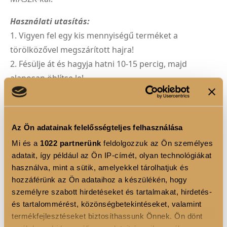
Használati utasítás:
1. Vigyen fel egy kis mennyiségű terméket a
törölközővel megszárított hajra!
2. Fésülje át és hagyja hatni 10-15 percig, majd
alaposan öblítse le!
3. Még mélyrehatóbb kezeléshez hagyja a terméket
10-15 percig a hajon, lefedve zuhanysapkával vagy
törölközővel!
Az Ön adatainak felelősségteljes felhasználása
4. Használja hetente egyszer vagy kétszer, az igényei
Mi és a
1022 partnerünk
feldolgozzuk az Ön személyes
és a kezelés intenzitásától függően!
adatait, így például az Ön IP-címét, olyan technológiákat
5. Kerülje a szembe jutást! Ha szembe kerül, azonnal
használva, mint a sütik, amelyekkel tárolhatjuk és
öblítse ki bő vízzel!
hozzáférünk az Ön adataihoz a készülékén, hogy
személyre szabott hirdetéseket és tartalmakat, hirdetés-
és tartalommérést, közönségbetekintéseket, valamint
TERMÉK ELŐNYÖK
termékfejlesztéseket biztosíthassunk Önnek. Ön dönt