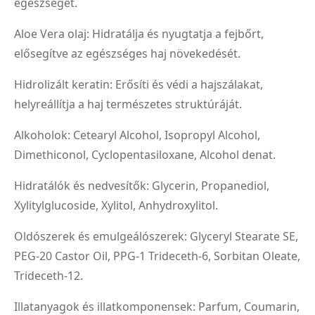
egészségét.
Aloe Vera olaj: Hidratálja és nyugtatja a fejbőrt,
elősegítve az egészséges haj növekedését.
Hidrolizált keratin: Erősíti és védi a hajszálakat,
helyreállítja a haj természetes struktúráját.
Alkoholok: Cetearyl Alcohol, Isopropyl Alcohol,
Dimethiconol, Cyclopentasiloxane, Alcohol denat.
Hidratálók és nedvesítők: Glycerin, Propanediol,
Xylitylglucoside, Xylitol, Anhydroxylitol.
Oldószerek és emulgeálószerek: Glyceryl Stearate SE,
PEG-20 Castor Oil, PPG-1 Trideceth-6, Sorbitan Oleate,
Trideceth-12.
Illatanyagok és illatkomponensek: Parfum, Coumarin,