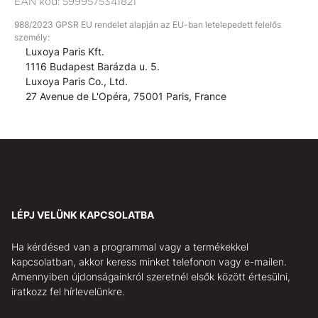
EAN kód:
5999575341821
988/2023 GPSR EU rendelet alapján az EU-ban letelepedett felelős
személy:
Luxoya Paris Kft.
1116 Budapest Barázda u. 5.
Luxoya Paris Co., Ltd.
27 Avenue de L'Opéra, 75001 Paris, France
LÉPJ VELÜNK KAPCSOLATBA
Ha kérdésed van a programmal vagy a termékekkel
kapcsolatban, akkor keress minket telefonon vagy e-mailen.
Amennyiben újdonságainkról szeretnél elsők között értesülni,
iratkozz fel hírlevelünkre.