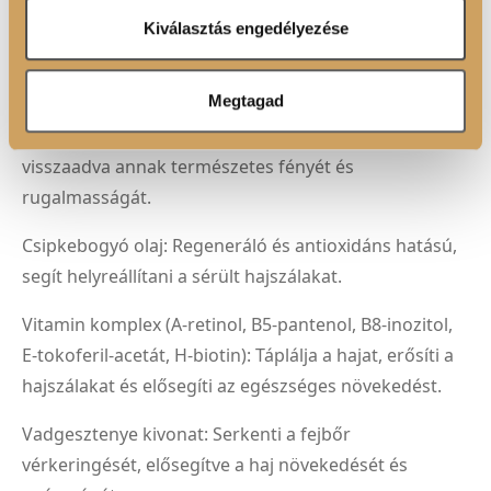
hajszálakat és megelőzi a töredezést.
Ön által használt más szolgáltatásokból gyűjtöttek.
Kiválasztás engedélyezése
Búzacsíra olaj: Gazdag vitaminokban és ásványi
anyagokban, táplálja és erősíti a hajat.
Megtagad
Avokádó olaj: Mélyen hidratálja és táplálja a hajat,
visszaadva annak természetes fényét és
rugalmasságát.
Csipkebogyó olaj: Regeneráló és antioxidáns hatású,
segít helyreállítani a sérült hajszálakat.
Vitamin komplex (A-retinol, B5-pantenol, B8-inozitol,
E-tokoferil-acetát, H-biotin): Táplálja a hajat, erősíti a
hajszálakat és elősegíti az egészséges növekedést.
Vadgesztenye kivonat: Serkenti a fejbőr
vérkeringését, elősegítve a haj növekedését és