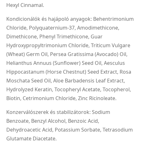
Hexyl Cinnamal.
Kondicionálók és hajápoló anyagok: Behentrimonium
Chloride, Polyquaternium-37, Amodimethicone,
Dimethicone, Phenyl Trimethicone, Guar
Hydroxypropyltrimonium Chloride, Triticum Vulgare
(Wheat) Germ Oil, Persea Gratissima (Avocado) Oil,
Helianthus Annuus (Sunflower) Seed Oil, Aesculus
Hippocastanum (Horse Chestnut) Seed Extract, Rosa
Moschata Seed Oil, Aloe Barbadensis Leaf Extract,
Hydrolyzed Keratin, Tocopheryl Acetate, Tocopherol,
Biotin, Cetrimonium Chloride, Zinc Ricinoleate.
Konzerválószerek és stabilizátorok: Sodium
Benzoate, Benzyl Alcohol, Benzoic Acid,
Dehydroacetic Acid, Potassium Sorbate, Tetrasodium
Glutamate Diacetate.