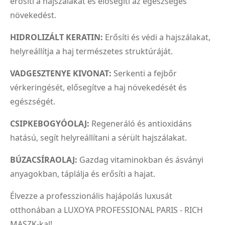
erősíti a hajszálakat és elősegíti az egészséges
növekedést.
HIDROLIZÁLT KERATIN:
Erősíti és védi a hajszálakat,
helyreállítja a haj természetes struktúráját.
VADGESZTENYE KIVONAT:
Serkenti a fejbőr
vérkeringését, elősegítve a haj növekedését és
egészségét.
CSIPKEBOGYÓOLAJ:
Regeneráló és antioxidáns
hatású, segít helyreállítani a sérült hajszálakat.
BÚZACSÍRAOLAJ:
Gazdag vitaminokban és ásványi
anyagokban, táplálja és erősíti a hajat.
Élvezze a professzionális hajápolás luxusát
otthonában a LUXOYA PROFESSIONAL PARIS - RICH
MASZK-kal!