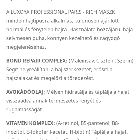
A LUXOYA PROFESSIONAL PARIS - RICH MASZK
minden hajtípusra alkalmas, különösen ajánlott
normál és fénytelen hajra. Használata hozzájárul haja
selymesen puha, könnyen kezelhető és ragyogó
megjelenéséhez.
BOND REPAIR COMPLEX:
(Maleinsav, Cisztein, Szerin)
Segít helyreállítani a haj szerkezetét, erősíti a
hajszálakat és megelőzi a töredezést.
AVOKÁDÓOLAJ:
Mélyen hidratálja és táplálja a hajat,
visszaadva annak természetes fényét és
rugalmasságát.
VITAMIN KOMPLEX:
(A-retinol, B5-pantenol, B8-
inozitol, E-tokoferil-acetát, H-biotin) Táplálja a hajat,