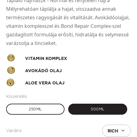
Tápláló hajmaszk - Normál és fénytelen hajra
Mélyrehatóan táplálja a hajat, visszaadva annak
természetes ragyogását és vitalitását. Avokádóolajjal,
vitamin komplexszel és Bond Repair Complex-szel
gazdagított formulája erősíti, hidratálja és selymessé
varázsolja a tincseket.
VITAMIN KOMPLEX
AVOKÁDÓ OLAJ
ALOE VERA OLAJ
Kiszerelés
250ML
500ML
RICH
Variáns