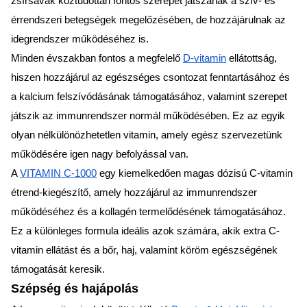
zsírsavak köztudottan fontos szerepet játszanak a szív- és
érrendszeri betegségek megelőzésében, de hozzájárulnak az
idegrendszer működéséhez is.
Minden évszakban fontos a megfelelő
D-vitamin
ellátottság,
hiszen hozzájárul az egészséges csontozat fenntartásához és
a kalcium felszívódásának támogatásához, valamint szerepet
játszik az immunrendszer normál működésében. Ez az egyik
olyan nélkülönözhetetlen vitamin, amely egész szervezetünk
működésére igen nagy befolyással van.
A
VITAMIN C-1000
egy kiemelkedően magas dózisú C-vitamin
étrend-kiegészítő, amely hozzájárul az immunrendszer
működéséhez és a kollagén termelődésének támogatásához.
Ez a különleges formula ideális azok számára, akik extra C-
vitamin ellátást és a bőr, haj, valamint köröm egészségének
támogatását keresik.
Szépség és hajápolás