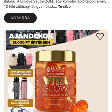
italpor. A Luxoya SzuperZÖLD egy komplex zölditalpor, amely
13 féle zöldség- és gyümölcsk...
Tovább
KOSÁRBA