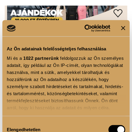
Az Ön adatainak felelősségteljes felhasználása
Mi és a
1022 partnerünk
feldolgozzuk az Ön személyes
adatait, így például az Ön IP-címét, olyan technológiákat
használva, mint a sütik, amelyekkel tárolhatjuk és
hozzáférünk az Ön adataihoz a készülékén, hogy
személyre szabott hirdetéseket és tartalmakat, hirdetés-
és tartalommérést, közönségbetekintéseket, valamint
termékfejlesztéseket biztosíthassunk Önnek. Ön dönt
arról, hogy ki használja az adatait és milyen célra.
Ha engedélyezi, a következőt is meg szeretnénk tenni:
Hozzájárulás
Elengedhetetlen
Információgyűjtés az Ön földrajzi elhelyezkedéséről
kiválasztása