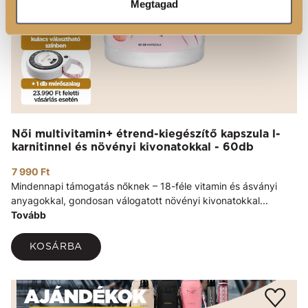
Megtagad
Női multivitamin+ étrend-kiegészítő kapszula l-
karnitinnel és növényi kivonatokkal - 60db
7 990 Ft
Mindennapi támogatás nőknek – 18-féle vitamin és ásványi
anyagokkal, gondosan válogatott növényi kivonatokkal...
Tovább
KOSÁRBA