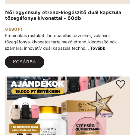
Női egyensúly étrend-kiegészítő duál kapszula
tőzegáfonya kivonattal - 60db
8 990 Ft
Prebiotikus rostokat, lactobacillus törzseket, valamint
tőzegáfonya-kivonatot tartalmazó étrend-kiegészítő nők
számára, innovatív duál kapszula techno...
Tovább
KOSÁRBA