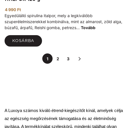
4 990 Ft
Egyedülálló spirulina italpor, mely a legkiválóbb
szuperélelmiszerekkel kombinálva, mint az almarost, zöld alga,
búzafű, árpafű, Reishi gomba, petrezs...
Tovább
KOSÁRBA
1
2
3
A Luxoya számos kiváló étrend-kiegészítőt kínál, amelyek célja
az egészség megőrzésének támogatása és az életminőség
javítása. A termékkínálat széleskörű, mindenki találhat olyan