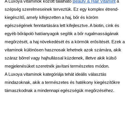
A Luxoya vitaminok között található
Beauty & Hair Vitamint
a
szépség szerelmeseinek terveztük. Ez egy komplex étrend-
kiegészítő, amely kifejezetten a haj, bőr és köröm
egészségének fenntartására lett kifejlesztve. A biotin, cink és
egyéb bőrápoló hatóanyagok segítik a bőr rugalmasságának
megőrzését, a haj növekedését és a körmök erősítését. Ezek a
vitaminok különösen hasznosak lehetnek azok számára, akik
száraz bőrrel vagy hajhullással küzdenek, illetve akik külső
megjelenésüket szeretnék javítani természetes módon.
A Luxoya vitaminok kategóriája tehát ideális választás
mindazoknak, akik a természetes és hatékony kiegészítőkre
támaszkodnak a mindennapi egészségük megőrzéséhez.