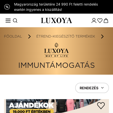
Magyarország területére 24 990 Ft feletti rendelés
esetén ingyenes a kiszállítás!
FŐOLDAL
ÉTREND-KIEGÉSZÍTŐ TERMÉKEK
K
IMMUNTÁMOGATÁS
RENDEZÉS