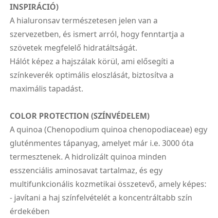
INSPIRÁCIÓ)
A hialuronsav természetesen jelen van a
szervezetben, és ismert arról, hogy fenntartja a
szövetek megfelelő hidratáltságát.
Hálót képez a hajszálak körül, ami elősegíti a
színkeverék optimális eloszlását, biztosítva a
maximális tapadást.
COLOR PROTECTION (SZÍNVÉDELEM)
A quinoa (Chenopodium quinoa chenopodiaceae) egy
gluténmentes tápanyag, amelyet már i.e. 3000 óta
termesztenek. A hidrolizált quinoa minden
esszenciális aminosavat tartalmaz, és egy
multifunkcionális kozmetikai összetevő, amely képes:
- javítani a haj színfelvételét a koncentráltabb szín
érdekében