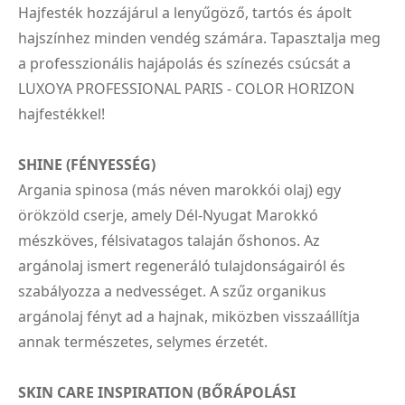
Hajfesték hozzájárul a lenyűgöző, tartós és ápolt
hajszínhez minden vendég számára. Tapasztalja meg
a professzionális hajápolás és színezés csúcsát a
LUXOYA PROFESSIONAL PARIS - COLOR HORIZON
hajfestékkel!
SHINE (FÉNYESSÉG)
Argania spinosa (más néven marokkói olaj) egy
örökzöld cserje, amely Dél-Nyugat Marokkó
mészköves, félsivatagos talaján őshonos. Az
argánolaj ismert regeneráló tulajdonságairól és
szabályozza a nedvességet. A szűz organikus
argánolaj fényt ad a hajnak, miközben visszaállítja
annak természetes, selymes érzetét.
SKIN CARE INSPIRATION (BŐRÁPOLÁSI