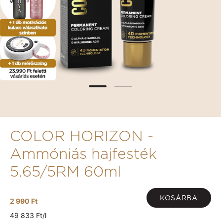
COLOR HORIZON -
Ammóniás hajfesték
5.65/5RM 60ml
KOSÁRBA
2 990 Ft
49 833 Ft/l