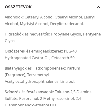
ÖSSZETEVŐK
Alkoholok: Cetearyl Alcohol, Stearyl Alcohol, Lauryl
Alcohol, Myristyl Alcohol, Decyltetradecanol.
Hidratálók és nedvesítők: Propylene Glycol, Pentylene
Glycol.
Oldószerek és emulgeálószerek: PEG-40
Hydrogenated Castor Oil, Ceteareth-50.
Illatanyagok és illatkomponensek: Parfum
(Fragrance), Tetramethyl
Acetyloctahydronaphthalenes, Linalool.
Színezők és festékanyagok: Toluene-2,5-Diamine
Sulfate, Resorcinol, 2-Methylresorcinol, 2,4-
Diaminophenoxyethanol HCl.