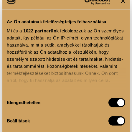
a vendégek számára a legjobb eredményt biztosítsák.
4D PIGMENTÁCIÓS TECHNOLÓGIA
Az Ön adatainak felelősségteljes felhasználása
A Luxoya Professional Paris hajfestékei a 4D
Mi és a
1022 partnerünk
feldolgozzuk az Ön személyes
Pigmentációs Technológiával új szintre emelik a
adatait, így például az Ön IP-címét, olyan technológiákat
hajszínezést. A 3D technológia révén a pigmentek
használva, mint a sütik, amelyekkel tárolhatjuk és
hozzáférünk az Ön adataihoz a készülékén, hogy
mélyen behatolnak a hajszálakba, ahol egyenletesen
személyre szabott hirdetéseket és tartalmakat, hirdetés-
eloszlanak, biztosítva az intenzív és vibráló színt. A 4.
és tartalommérést, közönségbetekintéseket, valamint
dimenzió az idő, amely biztosítja, hogy a hajszín
termékfejlesztéseket biztosíthassunk Önnek. Ön dönt
hosszan tartó marad, megőrizve eredeti fényességét
arról, hogy ki használja az adatait és milyen célra.
és mélységét. Így a Luxoya hajfestékei nemcsak
lenyűgöző színt, hanem tartós eredményt is
Ha engedélyezi, a következőt is meg szeretnénk tenni:
Hozzájárulás
Elengedhetetlen
nyújtanak.
Információgyűjtés az Ön földrajzi elhelyezkedéséről
kiválasztása
pár méteres pontossággal
Az Ön készülékén beazonosítása annak konkrét
SZÍNMÉLYSÉG:
Gazdag és intenzív árnyalatok,
Beállítások
tulajdonságainak (ujjlenyomat) aktív ellenőrzésével
amelyek mélységet és dimenziót adnak a hajnak.