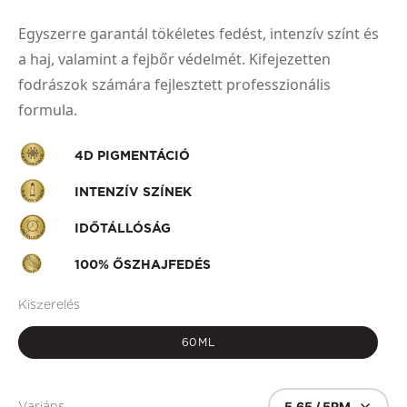
Egyszerre garantál tökéletes fedést, intenzív színt és
a haj, valamint a fejbőr védelmét. Kifejezetten
fodrászok számára fejlesztett professzionális
formula.
4D PIGMENTÁCIÓ
INTENZÍV SZÍNEK
IDŐTÁLLÓSÁG
100% ŐSZHAJFEDÉS
Kiszerelés
60ML
5.65 / 5RM
Variáns