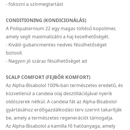
- fokozni a színmegtartást
CONDITIONING (KONDICIONÁLÁS)
A Poliquaternium 22 egy magas töltésű kopolimer,
amely segít maximalizálni a haj kezelhetőségét.
- Kiváló gubancmentes nedves fésülhetőséget
biztosít
- Nagyon jó száraz fésülhetőséget ad
SCALP COMFORT (FEJBŐR KOMFORT)
Az Alpha-Bisabolol 100%-ban természetes eredetű, és
közvetlenül a candeia olaj desztillációjával nyerik
oldószerek nélkül. A candeia fát az Alpha-Bisabolol
gyártásához erdőgazdálkodási terv szerint takarítják
be, amely a természetes regenerációt támogatja.
Az Alpha-Bisabolol a kamilla fő hatóanyaga, amely