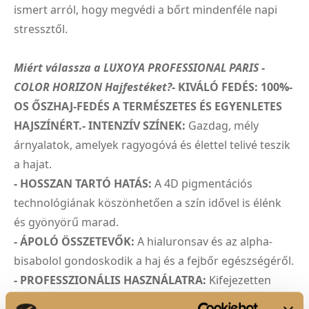
ismert arról, hogy megvédi a bőrt mindenféle napi
stressztől.
Miért válassza a LUXOYA PROFESSIONAL PARIS -
COLOR HORIZON Hajfestéket?
- KIVÁLÓ FEDÉS: 100%-
OS ŐSZHAJ-FEDÉS A TERMÉSZETES ÉS EGYENLETES
HAJSZÍNÉRT.- INTENZÍV SZÍNEK:
Gazdag, mély
árnyalatok, amelyek ragyogóvá és élettel telivé teszik
a hajat.
- HOSSZAN TARTÓ HATÁS:
A 4D pigmentációs
technológiának köszönhetően a szín idővel is élénk
és gyönyörű marad.
- ÁPOLÓ ÖSSZETEVŐK:
A hialuronsav és az alpha-
bisabolol gondoskodik a haj és a fejbőr egészségéről.
- PROFESSZIONÁLIS HASZNÁLATRA:
Kifejezetten
fodrászok és szalonok számára fejlesztették ki, hogy