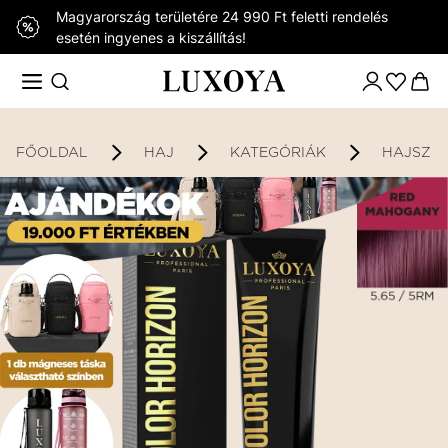
Magyarország területére 24 990 Ft feletti rendelés
esetén ingyenes a kiszállítás!
FŐOLDAL
HAJ
KATEGÓRIÁK
HAJSZÍ