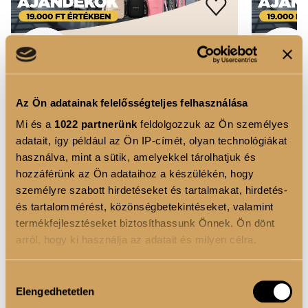
Az Ön adatainak felelősségteljes felhasználása
Mi és a
1022 partnerünk
feldolgozzuk az Ön személyes
adatait, így például az Ön IP-címét, olyan technológiákat
használva, mint a sütik, amelyekkel tárolhatjuk és
hozzáférünk az Ön adataihoz a készülékén, hogy
személyre szabott hirdetéseket és tartalmakat, hirdetés-
és tartalommérést, közönségbetekintéseket, valamint
termékfejlesztéseket biztosíthassunk Önnek. Ön dönt
arról, hogy ki használja az adatait és milyen célra.
Ha engedélyezi, a következőt is meg szeretnénk tenni:
Hozzájárulás
Shimmer Kiss Lip Oil - 02
Luxoya Ö
Elengedhetetlen
Információgyűjtés az Ön földrajzi elhelyezkedéséről
kiválasztása
20.000 F