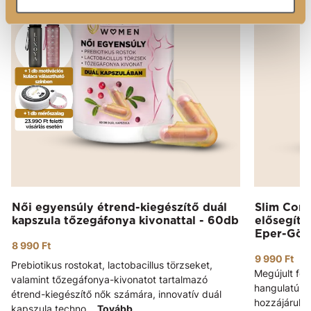
Női egyensúly étrend-kiegészítő duál
Slim Cont
kapszula tőzegáfonya kivonattal - 60db
elősegítő
Eper-Gör
8 990 Ft
9 990 Ft
Prebiotikus rostokat, lactobacillus törzseket,
Megújult form
valamint tőzegáfonya-kivonatot tartalmazó
hangulatú ro
étrend-kiegészítő nők számára, innovatív duál
hozzájárul 
kapszula techno...
Tovább