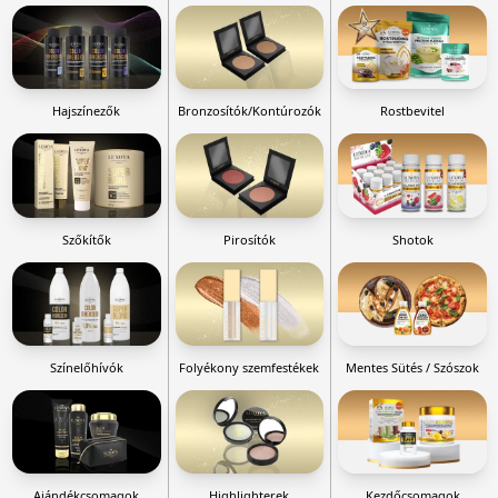
Hajszínezők
Bronzosítók/Kontúrozók
Rostbevitel
Szőkítők
Pirosítók
Shotok
Színelőhívók
Folyékony szemfestékek
Mentes Sütés / Szószok
Ajándékcsomagok
Highlighterek
Kezdőcsomagok