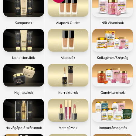
Samponok
Alapozó Outlet
Női Vitaminok
Kondicionálók
Alapozók
Kollagének/Szépség
Hajmaszkok
Korrektorok
Gumivitaminok
Hajvégápoló szérumok
Matt rúzsok
Immuntámogatás