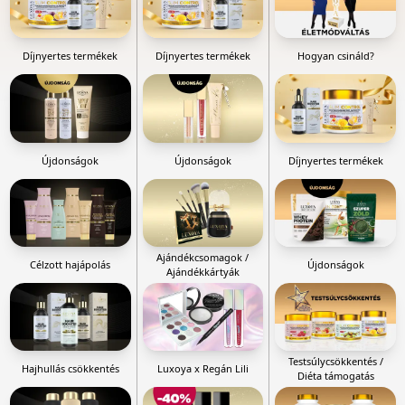
Díjnyertes termékek
Díjnyertes termékek
Hogyan csináld?
Újdonságok
Újdonságok
Díjnyertes termékek
Ajándékcsomagok /
Célzott hajápolás
Újdonságok
Ajándékkártyák
Testsúlycsökkentés /
Hajhullás csökkentés
Luxoya x Regán Lili
Diéta támogatás