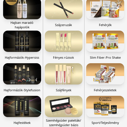
Hajban maradó
Szájceruzák
Fehérjék
hajápolók
Hajformázók-Hypersiss
Fényes rúzsok
Slim Fiber-Pro Shake
Hajformázók-Stylefusion
Szájfények
Fehérjeszeletek
Szemhéjpúder paletták/
Hajfestékek
Sport/Teljesítmény
szemhéjpúder bázis