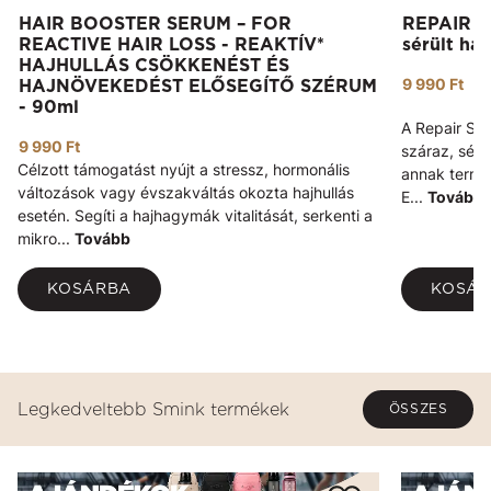
HAIR BOOSTER SERUM – FOR
REPAIR -
REACTIVE HAIR LOSS - REAKTÍV*
sérült haj
HAJHULLÁS CSÖKKENÉST ÉS
9 990 Ft
HAJNÖVEKEDÉST ELŐSEGÍTŐ SZÉRUM
- 90ml
A Repair Sam
9 990 Ft
száraz, sérül
Célzott támogatást nyújt a stressz, hormonális
annak termé
változások vagy évszakváltás okozta hajhullás
E...
Tovább
esetén. Segíti a hajhagymák vitalitását, serkenti a
mikro...
Tovább
KOSÁRBA
KOSÁ
Legkedveltebb Smink termékek
ÖSSZES