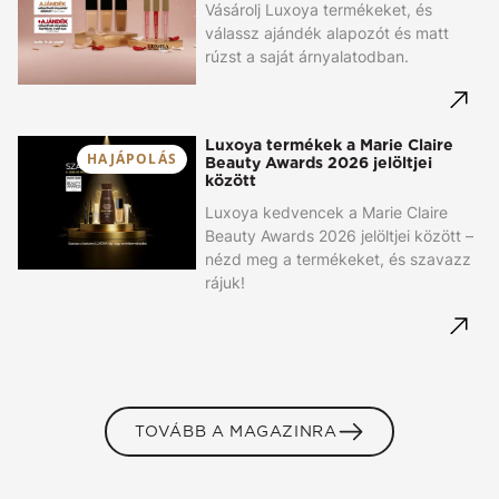
Vásárolj Luxoya termékeket, és
válassz ajándék alapozót és matt
rúzst a saját árnyalatodban.
Luxoya termékek a Marie Claire
HAJÁPOLÁS
Beauty Awards 2026 jelöltjei
között
Luxoya kedvencek a Marie Claire
Beauty Awards 2026 jelöltjei között –
nézd meg a termékeket, és szavazz
rájuk!
TOVÁBB A MAGAZINRA