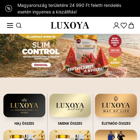
Magyarország területére 24 990 Ft feletti rendelés
esetén ingyenes a kiszállítás!
HAJ ÖSSZES
SMINK ÖSSZES
ÉLETMÓD ÖSSZES