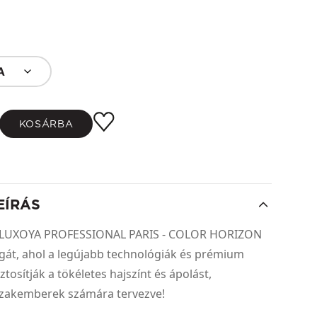
A
KOSÁRBA
EÍRÁS
 a LUXOYA PROFESSIONAL PARIS - COLOR HORIZON
ágát, ahol a legújabb technológiák és prémium
tosítják a tökéletes hajszínt és ápolást,
 szakemberek számára tervezve!