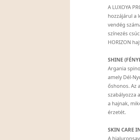
A LUXOYA PR
hozzájárul a 
vendég számár
színezés csú
HORIZON hajf
SHINE (FÉNY
Argania spino
amely Dél-Ny
őshonos. Az a
szabályozza a
a hajnak, mik
érzetét.
SKIN CARE I
A hialuronsav