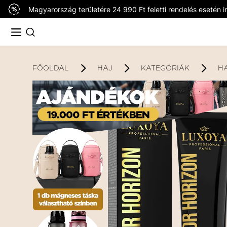
Magyarország területére 24 990 Ft feletti rendelés esetén in
FŐOLDAL
HAJ
KATEGÓRIÁK
H