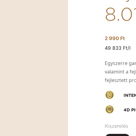
8.
2 990 Ft
49 833 Ft/l
Egyszerre gara
valamint a fe
fejlesztett p
INTE
4D P
Kiszerelés