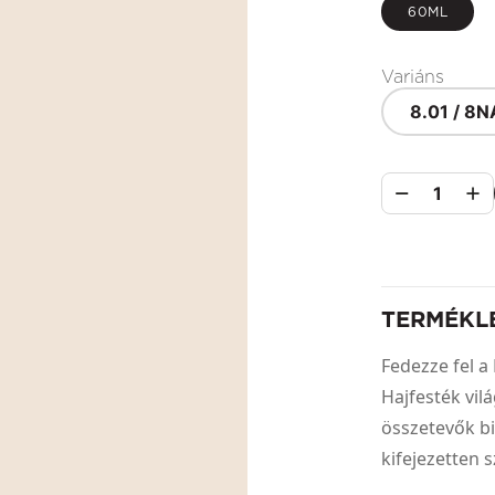
60ML
Variáns
8.01 / 8N
1
TERMÉKL
Fedezze fel
Hajfesték vil
összetevők biz
kifejezetten