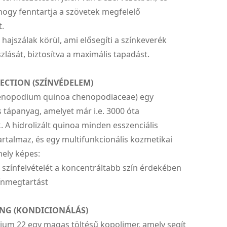
 hogy fenntartja a szövetek megfelelő
t.
 hajszálak körül, ami elősegíti a színkeverék
szlását, biztosítva a maximális tapadást.
ECTION (SZÍNVÉDELEM)
enopodium quinoa chenopodiaceae) egy
tápanyag, amelyet már i.e. 3000 óta
 A hidrolizált quinoa minden esszenciális
rtalmaz, és egy multifunkcionális kozmetikai
mely képes:
aj színfelvételét a koncentráltabb szín érdekében
zínmegtartást
NG (KONDICIONÁLÁS)
ium 22 egy magas töltésű kopolimer, amely segít