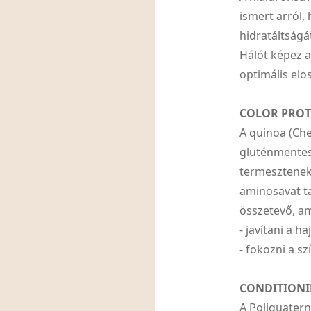
ismert arról,
hidratáltságá
Hálót képez a
optimális elo
COLOR PROT
A quinoa (Ch
gluténmentes 
termesztenek.
aminosavat ta
összetevő, a
- javítani a h
- fokozni a s
CONDITIONI
A Poliquatern