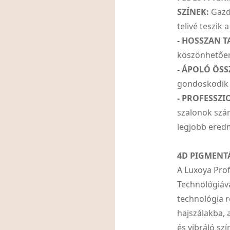
SZÍNEK:
Gazda
telivé teszik a
- HOSSZAN T
köszönhetően 
- ÁPOLÓ ÖSS
gondoskodik a
- PROFESSZI
szalonok szám
legjobb eredm
4D PIGMENT
A Luxoya Prof
Technológiáva
technológia 
hajszálakba, 
és vibráló szí