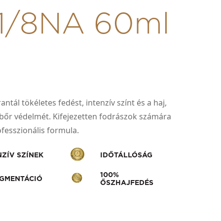
01/8NA 60ml
ntál tökéletes fedést, intenzív színt és a haj,
jbőr védelmét. Kifejezetten fodrászok számára
rofesszionális formula.
NZÍV SZÍNEK
IDŐTÁLLÓSÁG
100%
IGMENTÁCIÓ
ŐSZHAJFEDÉS