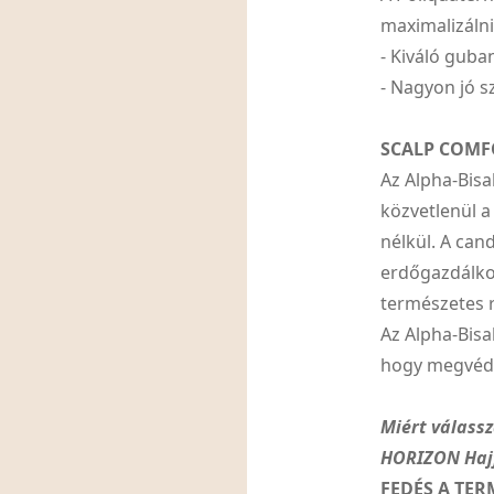
maximalizálni
- Kiváló guba
- Nagyon jó s
SCALP COMF
Az Alpha-Bis
közvetlenül a
nélkül. A can
erdőgazdálkod
természetes 
Az Alpha-Bisa
hogy megvédi 
Miért válass
HORIZON Haj
FEDÉS A TER