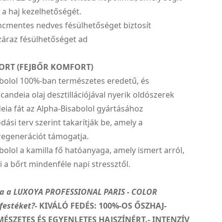
 a haj kezelhetőségét.
ncmentes nedves fésülhetőséget biztosít
záraz fésülhetőséget ad
ORT (FEJBŐR KOMFORT)
abolol 100%-ban természetes eredetű, és
 candeia olaj desztillációjával nyerik oldószerek
deia fát az Alpha-Bisabolol gyártásához
ási terv szerint takarítják be, amely a
regenerációt támogatja.
bolol a kamilla fő hatóanyaga, amely ismert arról,
a bőrt mindenféle napi stressztől.
za a LUXOYA PROFESSIONAL PARIS - COLOR
festéket?
- KIVÁLÓ FEDÉS: 100%-OS ŐSZHAJ-
MÉSZETES ÉS EGYENLETES HAJSZÍNÉRT.- INTENZÍV