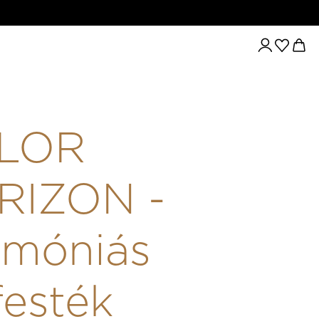
JFESTÉK 8.01/8NA 60ML
LOR
RIZON -
móniás
festék