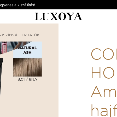
gyenes a kiszállítás!
AJSZÍNVÁLTOZTATÓK
COLOR HORIZON - AMMÓNIÁS HA
CO
HO
Am
haj