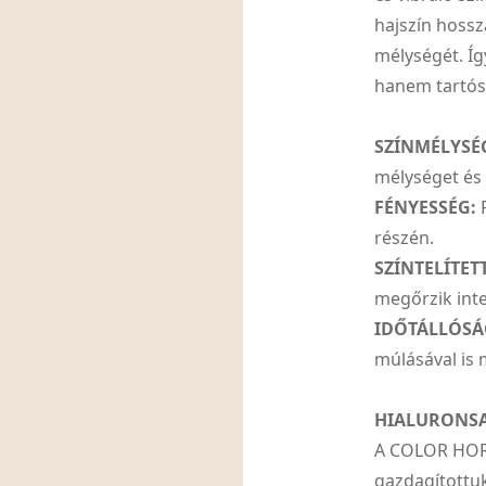
hajszín hossz
mélységét. Íg
hanem tartós
SZÍNMÉLYSÉ
mélységet és
FÉNYESSÉG:
R
részén.
SZÍNTELÍTET
megőrzik inte
IDŐTÁLLÓSÁ
múlásával is 
HIALURONS
A COLOR HORI
gazdagítottuk