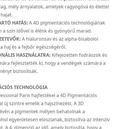
g, mély árnyalatok, amelyek ragyogóvá és élettel
 hajat.
ARTÓ HATÁS:
A 4D pigmentációs technológiának
a szín idővel is élénk és gyönyörű marad.
ZETEVŐK:
A hialuronsav és az alpha-bisabolol
 haj és a fejbőr egészségéről.
ONÁLIS HASZNÁLATRA:
Kifejezetten fodrászok és
ára fejlesztették ki, hogy a vendégek számára a
ényt biztosítsák.
ÁCIÓS TECHNOLÓGIA
essional Paris hajfestékei a 4D Pigmentációs
l új szintre emelik a hajszínezést. A 3D
révén a pigmentek mélyen behatolnak a
ahol egyenletesen eloszlanak, biztosítva az intenzív
nt. A 4. dimenzió az idő, amely biztosítja, hogy a