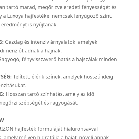
an tartó marad, megőrizve eredeti fényességét és
y a Luxoya hajfestékei nemcsak lenyűgöző színt,
 eredményt is nyújtanak.
G:
Gazdag és intenzív árnyalatok, amelyek
 dimenziót adnak a hajnak.
agyogó, fényvisszaverő hatás a hajszálak minden
TSÉG:
Telített, élénk színek, amelyek hosszú ideig
nzitásukat.
G:
Hosszan tartó színhatás, amely az idő
megőrzi szépségét és ragyogását.
AV
ZON hajfesték formuláját hialuronsavval
, amely mélyen hidratálja a hajat, növeli annak