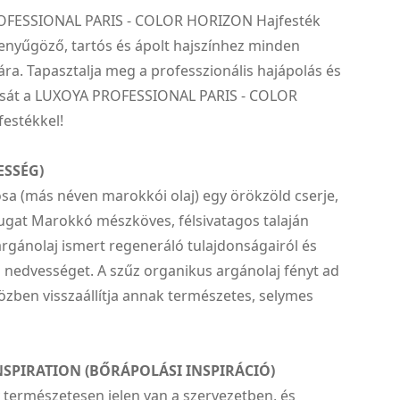
OFESSIONAL PARIS - COLOR HORIZON Hajfesték
lenyűgöző, tartós és ápolt hajszínhez minden
a. Tapasztalja meg a professzionális hajápolás és
csát a LUXOYA PROFESSIONAL PARIS - COLOR
estékkel!
ESSÉG)
sa (más néven marokkói olaj) egy örökzöld cserje,
ugat Marokkó mészköves, félsivatagos talaján
rgánolaj ismert regeneráló tulajdonságairól és
 nedvességet. A szűz organikus argánolaj fényt ad
özben visszaállítja annak természetes, selymes
NSPIRATION (BŐRÁPOLÁSI INSPIRÁCIÓ)
 természetesen jelen van a szervezetben, és