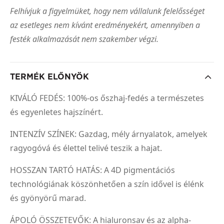
Felhívjuk a figyelmüket, hogy nem vállalunk felelősséget
az esetleges nem kívánt eredményekért, amennyiben a
festék alkalmazását nem szakember végzi.
TERMÉK ELŐNYÖK
KIVÁLÓ FEDÉS: 100%-os őszhaj-fedés a természetes
és egyenletes hajszínért.
INTENZÍV SZÍNEK: Gazdag, mély árnyalatok, amelyek
ragyogóvá és élettel telivé teszik a hajat.
HOSSZAN TARTÓ HATÁS: A 4D pigmentációs
technológiának köszönhetően a szín idővel is élénk
és gyönyörű marad.
ÁPOLÓ ÖSSZETEVŐK: A hialuronsav és az alpha-