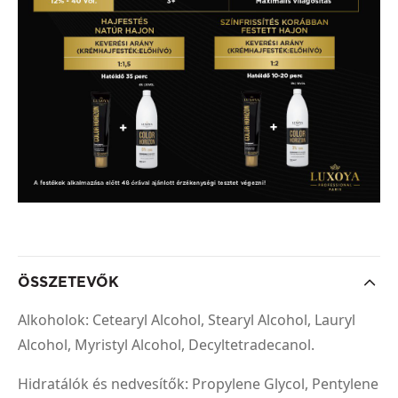
ÖSSZETEVŐK
Alkoholok: Cetearyl Alcohol, Stearyl Alcohol, Lauryl
Alcohol, Myristyl Alcohol, Decyltetradecanol.
Hidratálók és nedvesítők: Propylene Glycol, Pentylene