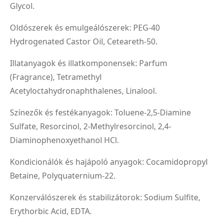
Glycol.
Oldószerek és emulgeálószerek: PEG-40
Hydrogenated Castor Oil, Ceteareth-50.
Illatanyagok és illatkomponensek: Parfum
(Fragrance), Tetramethyl
Acetyloctahydronaphthalenes, Linalool.
Színezők és festékanyagok: Toluene-2,5-Diamine
Sulfate, Resorcinol, 2-Methylresorcinol, 2,4-
Diaminophenoxyethanol HCl.
Kondicionálók és hajápoló anyagok: Cocamidopropyl
Betaine, Polyquaternium-22.
Konzerválószerek és stabilizátorok: Sodium Sulfite,
Erythorbic Acid, EDTA.