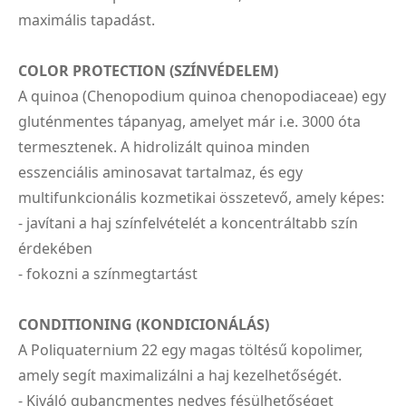
maximális tapadást.
COLOR PROTECTION (SZÍNVÉDELEM)
A quinoa (Chenopodium quinoa chenopodiaceae) egy
gluténmentes tápanyag, amelyet már i.e. 3000 óta
termesztenek. A hidrolizált quinoa minden
esszenciális aminosavat tartalmaz, és egy
multifunkcionális kozmetikai összetevő, amely képes:
- javítani a haj színfelvételét a koncentráltabb szín
érdekében
- fokozni a színmegtartást
CONDITIONING (KONDICIONÁLÁS)
A Poliquaternium 22 egy magas töltésű kopolimer,
amely segít maximalizálni a haj kezelhetőségét.
- Kiváló gubancmentes nedves fésülhetőséget