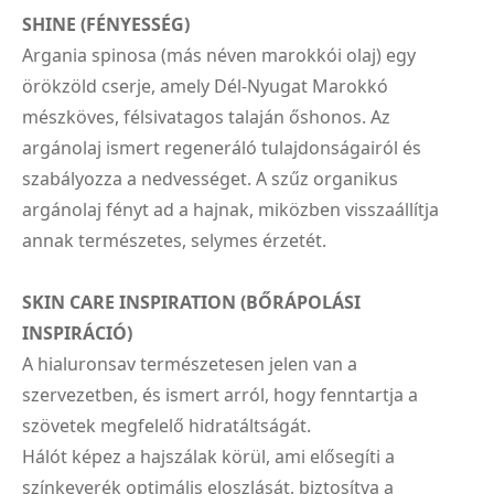
SHINE (FÉNYESSÉG)
Argania spinosa (más néven marokkói olaj) egy
örökzöld cserje, amely Dél-Nyugat Marokkó
mészköves, félsivatagos talaján őshonos. Az
argánolaj ismert regeneráló tulajdonságairól és
szabályozza a nedvességet. A szűz organikus
argánolaj fényt ad a hajnak, miközben visszaállítja
annak természetes, selymes érzetét.
SKIN CARE INSPIRATION (BŐRÁPOLÁSI
INSPIRÁCIÓ)
A hialuronsav természetesen jelen van a
szervezetben, és ismert arról, hogy fenntartja a
szövetek megfelelő hidratáltságát.
Hálót képez a hajszálak körül, ami elősegíti a
színkeverék optimális eloszlását, biztosítva a