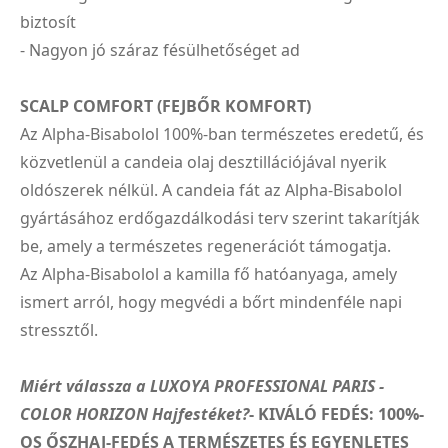
biztosít
- Nagyon jó száraz fésülhetőséget ad
SCALP COMFORT (FEJBŐR KOMFORT)
Az Alpha-Bisabolol 100%-ban természetes eredetű, és
közvetlenül a candeia olaj desztillációjával nyerik
oldószerek nélkül. A candeia fát az Alpha-Bisabolol
gyártásához erdőgazdálkodási terv szerint takarítják
be, amely a természetes regenerációt támogatja.
Az Alpha-Bisabolol a kamilla fő hatóanyaga, amely
ismert arról, hogy megvédi a bőrt mindenféle napi
stressztől.
Miért válassza a LUXOYA PROFESSIONAL PARIS -
COLOR HORIZON Hajfestéket?
- KIVÁLÓ FEDÉS: 100%-
OS ŐSZHAJ-FEDÉS A TERMÉSZETES ÉS EGYENLETES