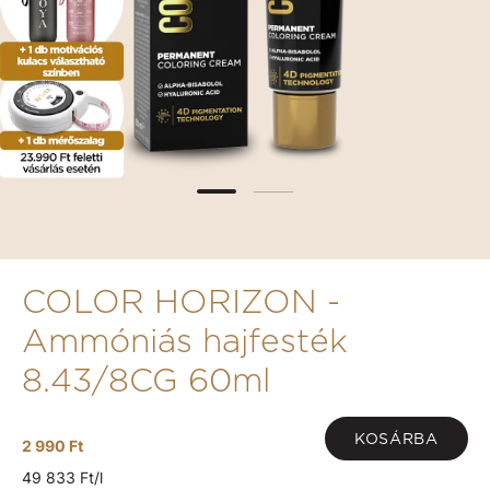
COLOR HORIZON -
Ammóniás hajfesték
8.43/8CG 60ml
KOSÁRBA
2 990 Ft
49 833 Ft/l