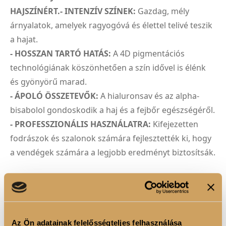
HAJSZÍNÉRT.- INTENZÍV SZÍNEK:
Gazdag, mély
árnyalatok, amelyek ragyogóvá és élettel telivé teszik
a hajat.
- HOSSZAN TARTÓ HATÁS:
A 4D pigmentációs
technológiának köszönhetően a szín idővel is élénk
és gyönyörű marad.
- ÁPOLÓ ÖSSZETEVŐK:
A hialuronsav és az alpha-
bisabolol gondoskodik a haj és a fejbőr egészségéről.
- PROFESSZIONÁLIS HASZNÁLATRA:
Kifejezetten
fodrászok és szalonok számára fejlesztették ki, hogy
a vendégek számára a legjobb eredményt biztosítsák.
4D PIGMENTÁCIÓS TECHNOLÓGIA
A Luxoya Professional Paris hajfestékei a 4D
Pigmentációs Technológiával új szintre emelik a
hajszínezést. A 3D technológia révén a pigmentek
Az Ön adatainak felelősségteljes felhasználása