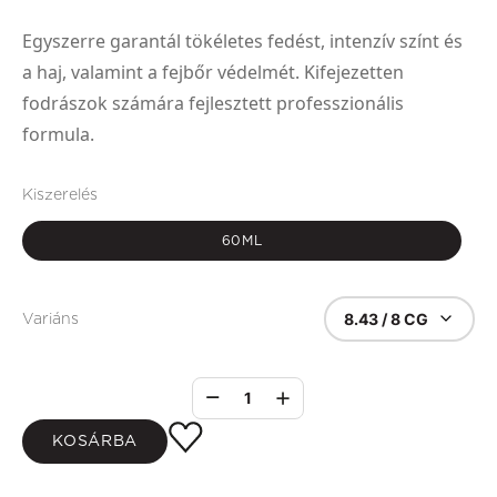
Egyszerre garantál tökéletes fedést, intenzív színt és
a haj, valamint a fejbőr védelmét. Kifejezetten
fodrászok számára fejlesztett professzionális
formula.
Kiszerelés
60ML
8.43 / 8 CG
Variáns
1
KOSÁRBA