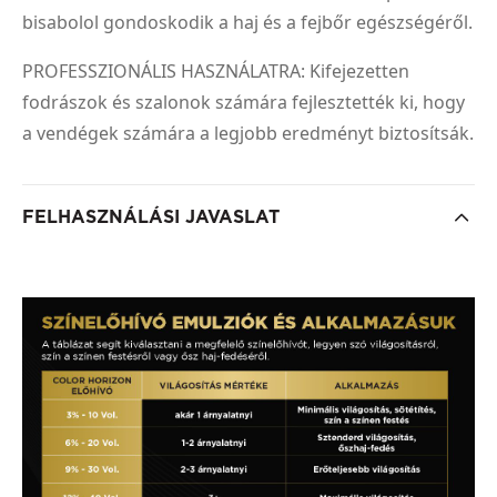
bisabolol gondoskodik a haj és a fejbőr egészségéről.
PROFESSZIONÁLIS HASZNÁLATRA: Kifejezetten
fodrászok és szalonok számára fejlesztették ki, hogy
a vendégek számára a legjobb eredményt biztosítsák.
FELHASZNÁLÁSI JAVASLAT