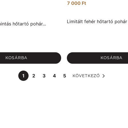
7 000 Ft
Limitált fehér hőtartó pohár 
intás hőtartó pohár...
KOSÁRBA
KOSÁRBA
1
2
3
4
5
KÖVETKEZŐ