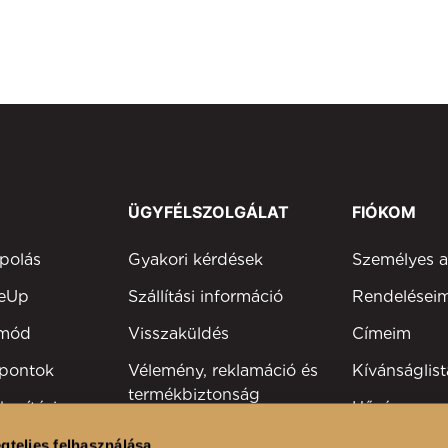
ÜGYFÉLSZOLGÁLAT
FIÓKOM
polás
Gyakori kérdések
Személyes 
keUp
Szállítási információ
Rendelései
tmód
Visszaküldés
Címeim
 pontok
Vélemény, reklamáció és
Kívánságlist
termékbiztonság
kesítési
Hűségprog
Elérhetőség
Szakmai reg
gteljes felhasználása