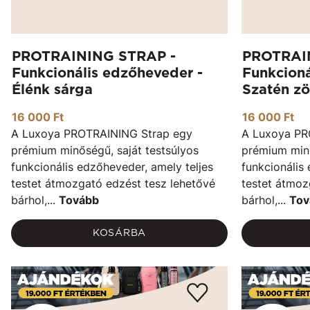
PROTRAINING STRAP -
PROTRAI
Funkcionális edzőheveder -
Funkcioná
Élénk sárga
Szatén zö
16 000 Ft
16 000 Ft
A Luxoya PROTRAINING Strap egy
A Luxoya PR
prémium minőségű, saját testsúlyos
prémium minő
funkcionális edzőheveder, amely teljes
funkcionális
testet átmozgató edzést tesz lehetővé
testet átmoz
bárhol,...
Tovább
bárhol,...
Tov
KOSÁRBA