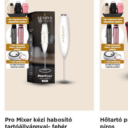
Pro Mixer kézi habosító
Hőtartó p
tartóállvánnyal- fehér
piros