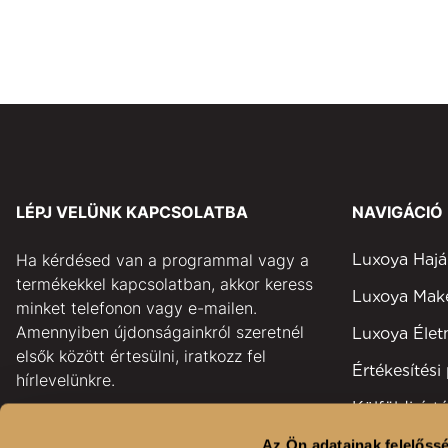
LÉPJ VELÜNK KAPCSOLATBA
NAVIGÁCIÓ
Ha kérdésed van a programmal vagy a
Luxoya Hajá
termékekkel kapcsolatban, akkor keress
Luxoya Ma
minket telefonon vagy e-mailen.
Amennyiben újdonságainkról szeretnél
Luxoya Éle
elsők között értesülni, iratkozz fel
Értékesítési
hírlevelünkre.
Külföldi érté
pontok
GYAKORI KÉRDÉSEK
Az Ön adatainak felelőssé