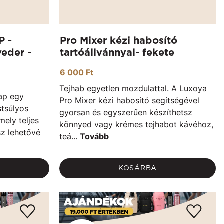
 -
Pro Mixer kézi habosító
eder -
tartóállvánnyal- fekete
6 000 Ft
Tejhab egyetlen mozdulattal. A Luxoya
ap egy
Pro Mixer kézi habosító segítségével
stsúlyos
gyorsan és egyszerűen készíthetsz
mely teljes
könnyed vagy krémes tejhabot kávéhoz,
sz lehetővé
teá...
Tovább
KOSÁRBA