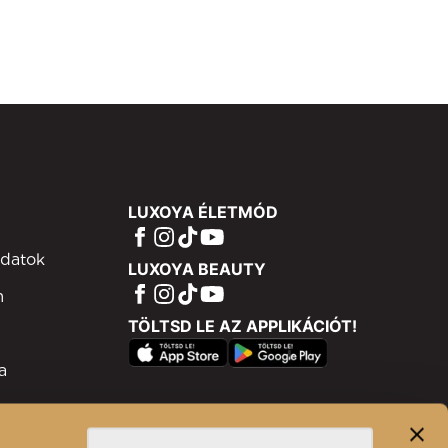
LUXOYA ÉLETMÓD
adatok
LUXOYA BEAUTY
m
TÖLTSD LE AZ APPLIKÁCIÓT!
a
ram
isztráció