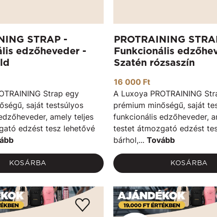
NING STRAP -
PROTRAINING STRAP
lis edzőheveder -
Funkcionális edzőhev
ld
Szatén rózsaszín
16 000 Ft
OTRAINING Strap egy
A Luxoya PROTRAINING Str
ségű, saját testsúlyos
prémium minőségű, saját te
 edzőheveder, amely teljes
funkcionális edzőheveder, a
gató edzést tesz lehetővé
testet átmozgató edzést te
ább
bárhol,...
Tovább
KOSÁRBA
KOSÁRBA