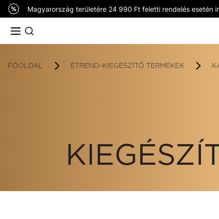
Magyarország területére 24 990 Ft feletti rendelés esetén in
FŐOLDAL
ÉTREND-KIEGÉSZÍTŐ TERMÉKEK
K
KIEGÉSZÍ