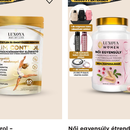
rol –
Női egyensúly étrend