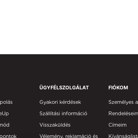
ÜGYFÉLSZOLGÁLAT
FIÓKOM
polás
Gyakori kérdések
Személyes 
keUp
Szállítási információ
Rendelései
tmód
Visszaküldés
Címeim
 pontok
Vélemény, reklamáció és
Kívánságlist