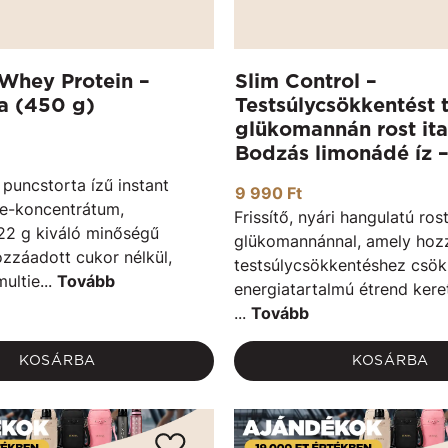
Whey Protein –
Slim Control –
a (450 g)
Testsúlycsökkentést
glükomannán rost ita
Bodzás limonádé íz 
 puncstorta ízű instant
9 990 Ft
je-koncentrátum,
Frissítő, nyári hangulatú rost
22 g kiváló minőségű
glükomannánnal, amely hozz
ozzáadott cukor nélkül,
testsúlycsökkentéshez csök
ltie...
Tovább
energiatartalmú étrend keret
...
Tovább
KOSÁRBA
KOSÁRBA