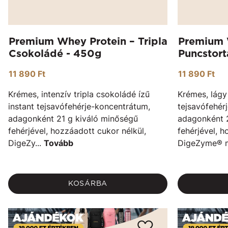
Premium Whey Protein – Tripla
Premium 
Csokoládé - 450g
Puncstort
11 890 Ft
11 890 Ft
Krémes, intenzív tripla csokoládé ízű
Krémes, lágy
instant tejsavófehérje-koncentrátum,
tejsavófehér
adagonként 21 g kiváló minőségű
adagonként 
fehérjével, hozzáadott cukor nélkül,
fehérjével, h
DigeZy...
Tovább
DigeZyme® mu
KOSÁRBA