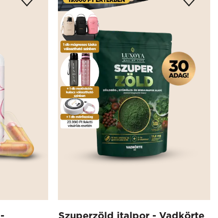
-
Szuperzöld italpor - Vadkörte