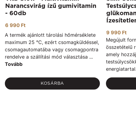
Narancsvirág ízű gumivitamin
Testsúly
- 60db
glükomann
Ízesítetl
6 990 Ft
9 990 Ft
A termék ajánlott tárolási hőmérséklete
Megújult form
maximum 25 °C, ezért csomagküldéssel,
összetételű 
csomagautomatába vagy csomagpontra
amely hozzáj
rendelve a szállítási mód választása ...
testsúlycsök
Tovább
energiatartal
KOSÁRBA