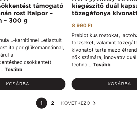
csökkentést támogató
kiegészítő duál kaps
án rost italpor –
tőzegáfonya kivonat
en – 300 g
8 990 Ft
Prebiotikus rostokat, lactoba
ula L-karnitinnel Letisztult
törzseket, valamint tőzegáf
rost italpor glükomannánnal,
kivonatot tartalmazó étrend
árul a
nők számára, innovatív duál
kentéshez csökkentett
techno...
Tovább
...
Tovább
KOSÁRBA
KOSÁRBA
1
2
KÖVETKEZŐ