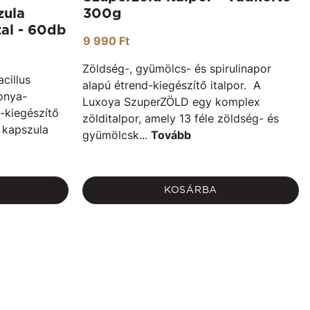
zula
300g
tal - 60db
9 990 Ft
Zöldség-, gyümölcs- és spirulinapor
cillus
alapú étrend-kiegészítő italpor. A
onya-
Luxoya SzuperZÖLD egy komplex
-kiegészítő
zölditalpor, amely 13 féle zöldség- és
 kapszula
gyümölcsk...
Tovább
KOSÁRBA