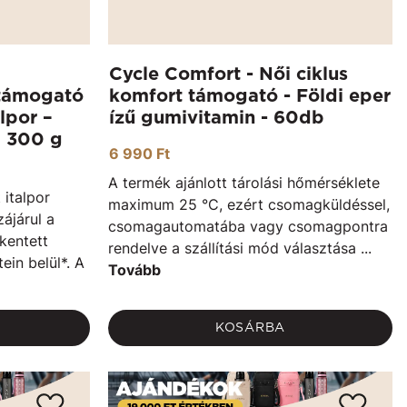
Cycle Comfort - Női ciklus
 támogató
komfort támogató - Földi eper
lpor –
ízű gumivitamin - 60db
– 300 g
6 990 Ft
A termék ajánlott tárolási hőmérséklete
 italpor
maximum 25 °C, ezért csomagküldéssel,
ájárul a
csomagautomatába vagy csomagpontra
kentett
rendelve a szállítási mód választása ...
ein belül*. A
Tovább
KOSÁRBA