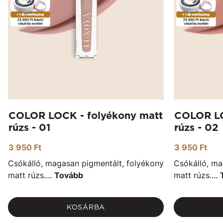
COLOR LOCK - folyékony matt
COLOR LO
rúzs - 01
rúzs - 02
3 950 Ft
3 950 Ft
Csókálló, magasan pigmentált, folyékony
Csókálló, ma
matt rúzs....
Tovább
matt rúzs....
KOSÁRBA