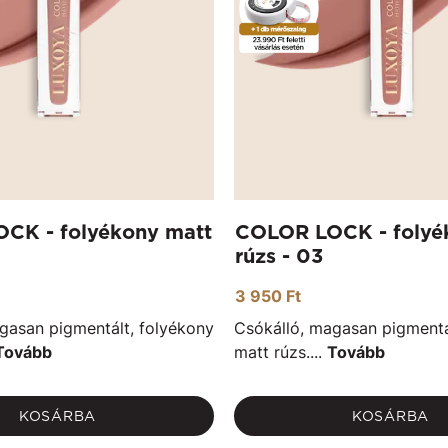
CK - folyékony matt
COLOR LOCK - folyé
rúzs - 03
3 950 Ft
gasan pigmentált, folyékony
Csókálló, magasan pigmentá
Tovább
matt rúzs....
Tovább
KOSÁRBA
KOSÁRBA