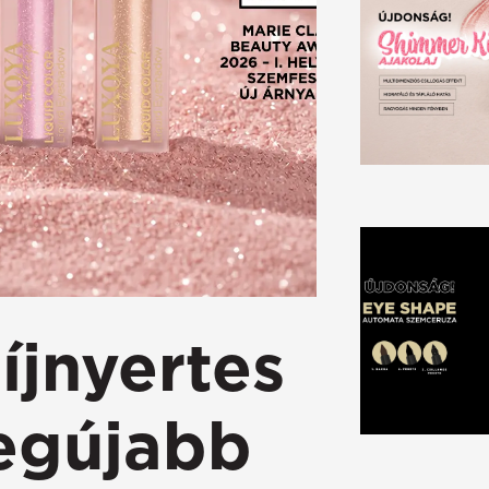
íjnyertes
legújabb