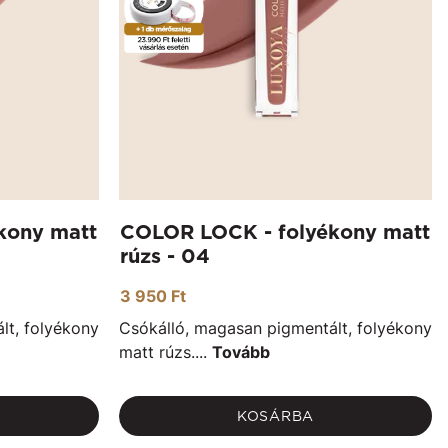
kony matt
COLOR LOCK - folyékony matt
rúzs - 04
3 950 Ft
lt, folyékony
Csókálló, magasan pigmentált, folyékony
matt rúzs....
Tovább
KOSÁRBA