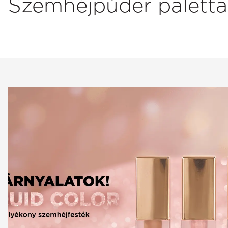
Szemhéjpúder palettá