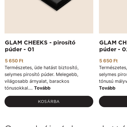
GLAM CHEEKS - pirosító
GLAM CHE
púder - 01
púder - 0
5 650 Ft
5 650 Ft
Természetes, üde hatást biztosító,
Természetes,
selymes pirosító púder. Melegebb,
selymes piro
világosabb árnyalat, barackos
tónusú mályvá
tónusokkal....
Tovább
Tovább
KOSÁRBA