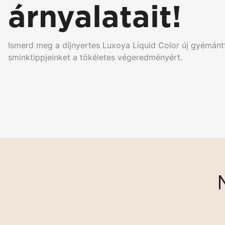
árnyalatait!
Ismerd meg a díjnyertes Luxoya Liquid Color új gyémántf
sminktippjeinket a tökéletes végeredményért.