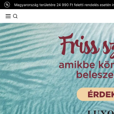
Magyarország területére 24 990 Ft feletti rendelés esetén in