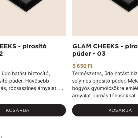
EKS - pirosító
GLAM CHEEKS - piro
2
púder - 03
5 650 Ft
 üde hatást biztosító,
Természetes, üde hatást biz
sító púder. Hűvösebb
selymes pirosító púder. Mel
s, rózsaszínes árnyalat. ...
bogyós gyümölcsökre emlé
árnyalat barnás tónusokkal. 
KOSÁRBA
KOSÁRBA