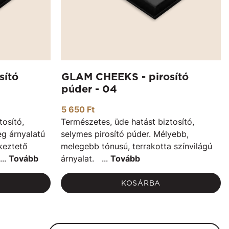
sító
GLAM CHEEKS - pirosító
púder - 04
5 650 Ft
tosító,
Természetes, üde hatást biztosító,
eg árnyalatú
selymes pirosító púder. Mélyebb,
keztető
melegebb tónusú, terrakotta színvilágú
...
Tovább
árnyalat. ...
Tovább
KOSÁRBA