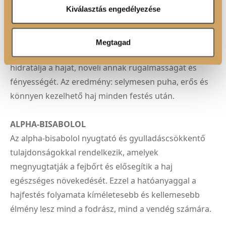
Ön által használt más szolgáltatásokból gyűjtöttek.
Kiválasztás engedélyezése
HIALURONSAV
A COLOR HORIZON hajfesték formuláját
Megtagad
hialuronsavval gazdagítottuk, amely mélyen
hidratálja a hajat, növeli annak rugalmasságát és
fényességét. Az eredmény: selymesen puha, erős és
könnyen kezelhető haj minden festés után.
ALPHA-BISABOLOL
Az alpha-bisabolol nyugtató és gyulladáscsökkentő
tulajdonságokkal rendelkezik, amelyek
megnyugtatják a fejbőrt és elősegítik a haj
egészséges növekedését. Ezzel a hatóanyaggal a
hajfestés folyamata kíméletesebb és kellemesebb
élmény lesz mind a fodrász, mind a vendég számára.