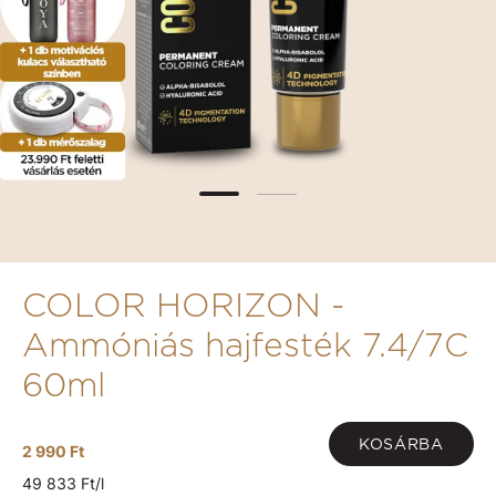
COLOR HORIZON -
Ammóniás hajfesték 7.4/7C
60ml
KOSÁRBA
2 990 Ft
49 833 Ft/l