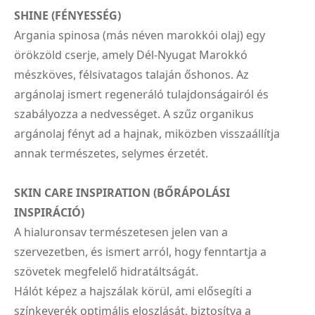
SHINE (FÉNYESSÉG)
Argania spinosa (más néven marokkói olaj) egy
örökzöld cserje, amely Dél-Nyugat Marokkó
mészköves, félsivatagos talaján őshonos. Az
argánolaj ismert regeneráló tulajdonságairól és
szabályozza a nedvességet. A szűz organikus
argánolaj fényt ad a hajnak, miközben visszaállítja
annak természetes, selymes érzetét.
SKIN CARE INSPIRATION (BŐRÁPOLÁSI
INSPIRÁCIÓ)
A hialuronsav természetesen jelen van a
szervezetben, és ismert arról, hogy fenntartja a
szövetek megfelelő hidratáltságát.
Hálót képez a hajszálak körül, ami elősegíti a
színkeverék optimális eloszlását, biztosítva a