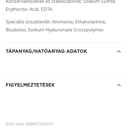
Konzerválószerek és stabilizátorok: Sodium Sulfite,
Erythorbic Acid, EDTA.
Speciális összetevők: Ammonia, Ethanolamine,
Bisabolol, Sodium Hyaluronate Crosspolymer.
TÁPANYAG/HATÓANYAG ADATOK
FIGYELMEZTETÉSEK
EAN kód:
5999575341111