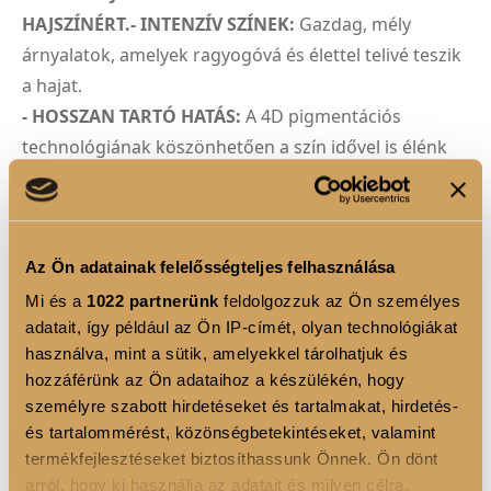
HAJSZÍNÉRT.- INTENZÍV SZÍNEK:
Gazdag, mély
árnyalatok, amelyek ragyogóvá és élettel telivé teszik
a hajat.
- HOSSZAN TARTÓ HATÁS:
A 4D pigmentációs
technológiának köszönhetően a szín idővel is élénk
és gyönyörű marad.
- ÁPOLÓ ÖSSZETEVŐK:
A hialuronsav és az alpha-
bisabolol gondoskodik a haj és a fejbőr egészségéről.
Az Ön adatainak felelősségteljes felhasználása
- PROFESSZIONÁLIS HASZNÁLATRA:
Kifejezetten
fodrászok és szalonok számára fejlesztették ki, hogy
Mi és a
1022 partnerünk
feldolgozzuk az Ön személyes
adatait, így például az Ön IP-címét, olyan technológiákat
a vendégek számára a legjobb eredményt biztosítsák.
használva, mint a sütik, amelyekkel tárolhatjuk és
hozzáférünk az Ön adataihoz a készülékén, hogy
4D PIGMENTÁCIÓS TECHNOLÓGIA
személyre szabott hirdetéseket és tartalmakat, hirdetés-
A Luxoya Professional Paris hajfestékei a 4D
és tartalommérést, közönségbetekintéseket, valamint
Pigmentációs Technológiával új szintre emelik a
termékfejlesztéseket biztosíthassunk Önnek. Ön dönt
hajszínezést. A 3D technológia révén a pigmentek
arról, hogy ki használja az adatait és milyen célra.