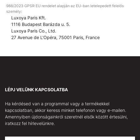
988/2023 GPSR EU rendelet alapján az EU-ban letelepedett felelős
személy:
Luxoya Paris Kft.
1116 Budapest Barázda u. 5.
Luxoya Paris Co., Ltd.
27 Avenue de L'Opéra, 75001 Paris, France
LÉPJ VELÜNK KAPCSOLATBA
Ha kérdésed van a programmal vagy a termékekkel
kapcsolatban, akkor keress minket telefonon vagy e-mailen.
Amennyiben újdonságainkról szeretnél elsők között értesülni,
iratkozz fel hírlevelünkre.