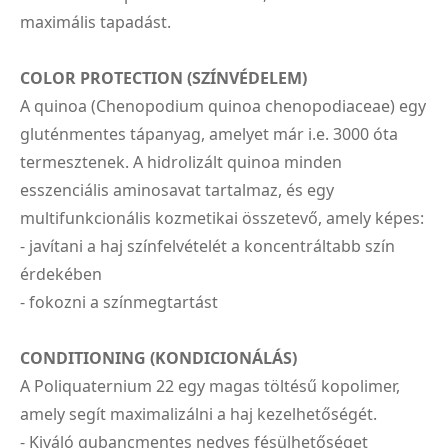
maximális tapadást.
COLOR PROTECTION (SZÍNVÉDELEM)
A quinoa (Chenopodium quinoa chenopodiaceae) egy
gluténmentes tápanyag, amelyet már i.e. 3000 óta
termesztenek. A hidrolizált quinoa minden
esszenciális aminosavat tartalmaz, és egy
multifunkcionális kozmetikai összetevő, amely képes:
- javítani a haj színfelvételét a koncentráltabb szín
érdekében
- fokozni a színmegtartást
CONDITIONING (KONDICIONÁLÁS)
A Poliquaternium 22 egy magas töltésű kopolimer,
amely segít maximalizálni a haj kezelhetőségét.
- Kiváló gubancmentes nedves fésülhetőséget