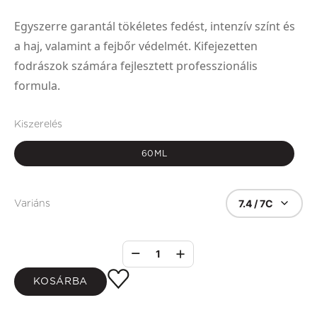
Egyszerre garantál tökéletes fedést, intenzív színt és
a haj, valamint a fejbőr védelmét. Kifejezetten
fodrászok számára fejlesztett professzionális
formula.
Kiszerelés
60ML
7.4 / 7C
Variáns
1
KOSÁRBA