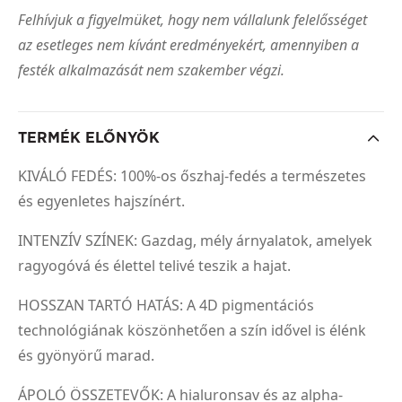
Felhívjuk a figyelmüket, hogy nem vállalunk felelősséget
az esetleges nem kívánt eredményekért, amennyiben a
festék alkalmazását nem szakember végzi.
TERMÉK ELŐNYÖK
KIVÁLÓ FEDÉS: 100%-os őszhaj-fedés a természetes
és egyenletes hajszínért.
INTENZÍV SZÍNEK: Gazdag, mély árnyalatok, amelyek
ragyogóvá és élettel telivé teszik a hajat.
HOSSZAN TARTÓ HATÁS: A 4D pigmentációs
technológiának köszönhetően a szín idővel is élénk
és gyönyörű marad.
ÁPOLÓ ÖSSZETEVŐK: A hialuronsav és az alpha-