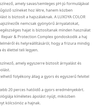
színező, amely savas/semleges pH-jú formulájával
űgöző színeket hoz létre, hanem közben
lást is biztosít a hajszálaknak. A LUXOYA COLOR
jszínezők nemcsak gyönyörű árnyalatokat,
egészséges hajat is biztosítanak minden használat
r Repair & Protection Complex gondoskodik a haj
elméről és helyreállításáról, hogy a frizura mindig
és élettel teli legyen.
jszínező, amely egyszerre biztosít árnyalást és
olást.
elhető folyékony állag a gyors és egyszerű felvitel
eljebb 20 perces hatóidő a gyors eredményekért.
ológiája kíméletes ápolást nyújt, miközben
nyt kölcsönöz a hajnak.