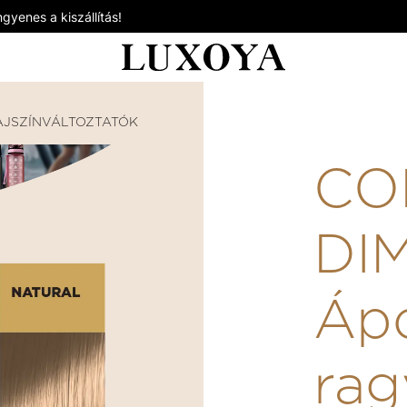
gyenes a kiszállítás!
AJSZÍNVÁLTOZTATÓK
COLOR DIMENSION - ÁPOLÓ ÉS 
CO
DI
Ápo
rag