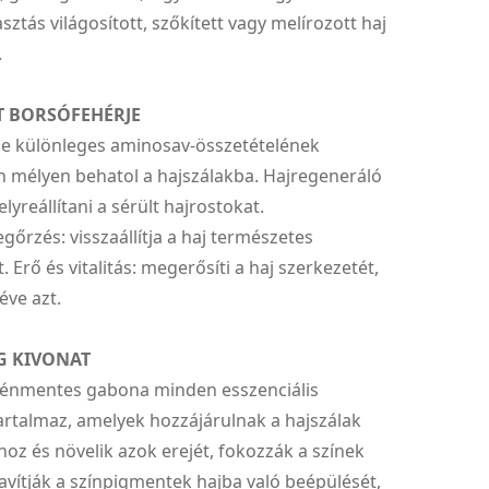
sztás világosított, szőkített vagy melírozott haj
.
T BORSÓFEHÉRJE
je különleges aminosav-összetételének
 mélyen behatol a hajszálakba. Hajregeneráló
elyreállítani a sérült hajrostokat.
rzés: visszaállítja a haj természetes
. Erő és vitalitás: megerősíti a haj szerkezetét,
éve azt.
G KIVONAT
luténmentes gabona minden esszenciális
rtalmaz, amelyek hozzájárulnak a hajszálak
ához és növelik azok erejét, fokozzák a színek
 javítják a színpigmentek hajba való beépülését,