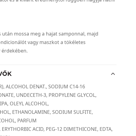
és után mossa meg a hajat samponnal, majd
ndicionálót vagy maszkot a tökéletes
 érdekében.
VŐK
), ALCOHOL DENAT., SODIUM C14-16
ONATE, UNDECETH-3, PROPYLENE GLYCOL,
PA, OLEYL ALCOHOL,
HOL, ETHANOLAMINE, SODIUM SULFITE,
COHOL, PARFUM
, ERYTHORBIC ACID, PEG-12 DIMETHICONE, EDTA,