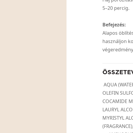
5–20 percig.
Befejezés:
Alapos öblít
használjon ko
végeredmény
ÖSSZETE
AQUA (WATER
OLEFIN SULF
COCAMIDE MI
LAURYL ALCO
MYRISTYL AL
(FRAGRANCE)