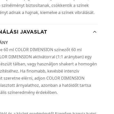
 színélményt biztosítanak, csökkentik a színek
fényt adnak a hajnak, kiemelve a színek vibrálását.
NÁLÁSI JAVASLAT
RÁNY
ze 60 ml COLOR DIMENSION színezőt 60 ml
LOR DIMENSION aktivátorral (1:1 arányban) egy
észült tálban, vagy használjon shakert a homogén
zítéséhez. Ha finomabb, kevésbé intenzív
t szeretne elérni, adjon COLOR DIMENSION
álasztott árnyalathoz, azonban a hatóidőt tartsa
ális színeredmény érdekében.
ától és a kívánt eredménytől függően hagyja hatni