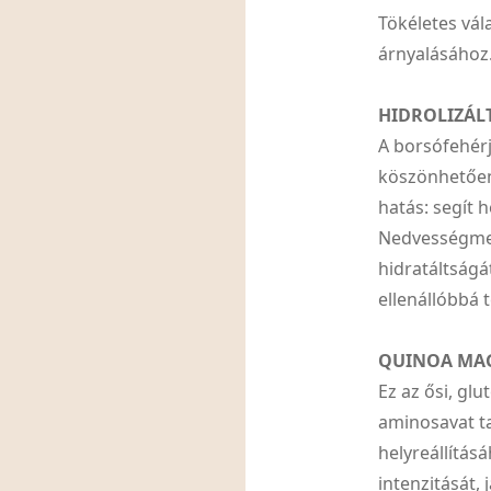
Tökéletes vála
árnyalásához
HIDROLIZÁL
A borsófehér
köszönhetően
hatás: segít h
Nedvességmegő
hidratáltságát
ellenállóbbá t
QUINOA MA
Ez az ősi, g
aminosavat ta
helyreállítás
intenzitását,