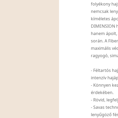
folyékony haj
nemcsak leny
kíméletes ápo
DIMENSION ha
hanem ápolt, 
során. A Fibe
maximális véd
ragyogó, sima 
- Féltartós ha
intenzív hajáp
- Könnyen kez
érdekében.
- Rövid, legf
- Savas techn
lenyűgöző fé