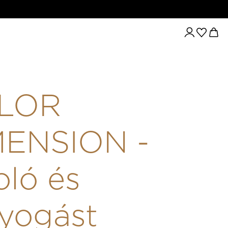
RAGYOGÁST FOKOZÓ HAJSZÍNEZŐ 9.0/9N - 60ML
LOR
MENSION -
ló és
yogást