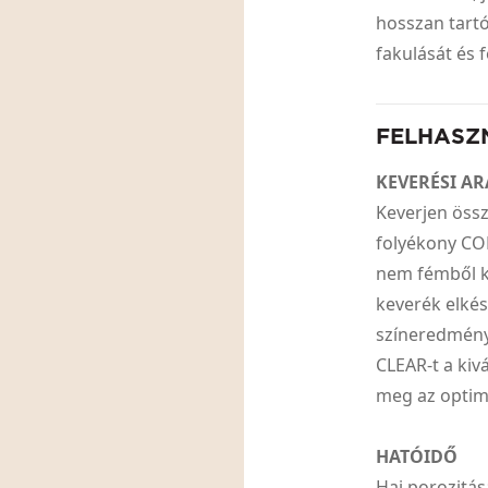
hosszan tartó
fakulását és 
FELHASZ
KEVERÉSI A
Keverjen öss
folyékony CO
nem fémből k
keverék elkés
színeredmény
CLEAR-t a kiv
meg az optim
HATÓIDŐ
Haj porozitás