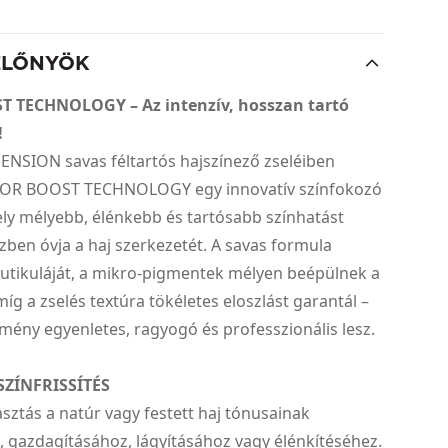
ELŐNYÖK
 TECHNOLOGY – Az intenzív, hosszan tartó
!
NSION savas féltartós hajszínező zseléiben
LOR BOOST TECHNOLOGY egy innovatív színfokozó
ly mélyebb, élénkebb és tartósabb színhatást
özben óvja a haj szerkezetét. A savas formula
 kutikuláját, a mikro-pigmentek mélyen beépülnek a
míg a zselés textúra tökéletes eloszlást garantál –
mény egyenletes, ragyogó és professzionális lesz.
SZÍNFRISSÍTÉS
asztás a natúr vagy festett haj tónusainak
 gazdagításához, lágyításához vagy élénkítéséhez.