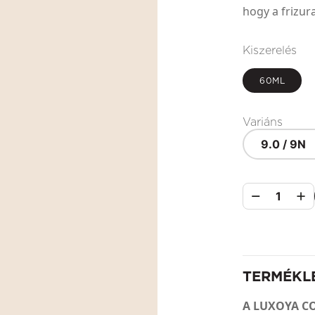
hogy a frizur
Kiszerelés
60ML
Variáns
9.0 / 9N
1
TERMÉKL
A LUXOYA C