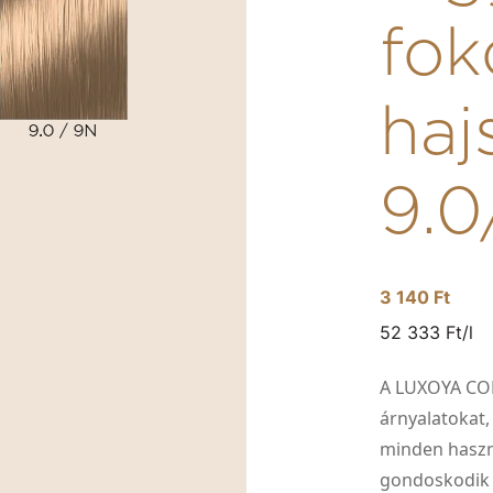
fok
haj
9.0
3 140 Ft
52 333 Ft/l
A LUXOYA CO
árnyalatokat,
minden haszn
gondoskodik a