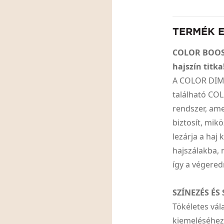
TERMÉK 
COLOR BOOST
hajszín titka
A COLOR DIME
található CO
rendszer, ame
biztosít, mik
lezárja a haj
hajszálakba, 
így a végered
SZÍNEZÉS ÉS 
Tökéletes vál
kiemeléséhez,