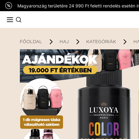
Magyarország területére 24 990 Ft feletti rendelés esetén in
FŐOLDAL
HAJ
KATEGÓRIÁK
H