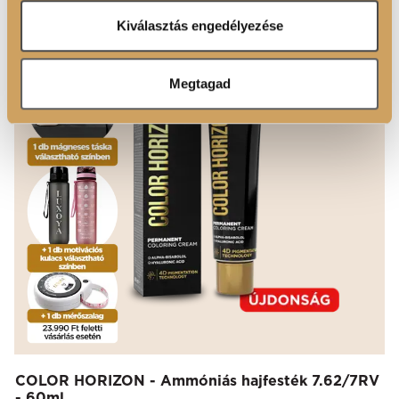
Ön által használt más szolgáltatásokból gyűjtöttek.
Kiválasztás engedélyezése
Megtagad
COLOR HORIZON - Ammóniás hajfesték 7.62/7RV
- 60ml