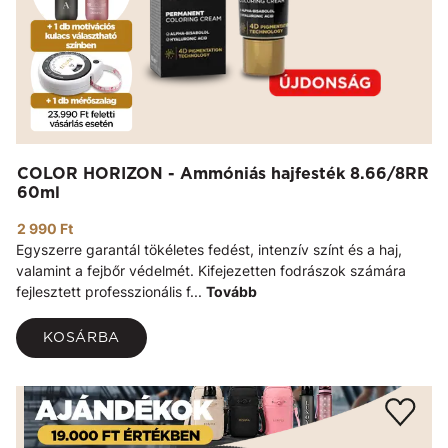
COLOR HORIZON - Ammóniás hajfesték 8.66/8RR
60ml
2 990 Ft
Egyszerre garantál tökéletes fedést, intenzív színt és a haj,
valamint a fejbőr védelmét. Kifejezetten fodrászok számára
fejlesztett professzionális f...
Tovább
KOSÁRBA