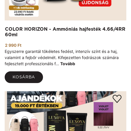
COLOR HORIZON - Ammóniás hajfesték 4.66/4RR
60ml
2 990 Ft
Egyszerre garantál tökéletes fedést, intenzív színt és a haj,
valamint a fejbőr védelmét. Kifejezetten fodrászok számára
fejlesztett professzionális f...
Tovább
KOSÁRBA