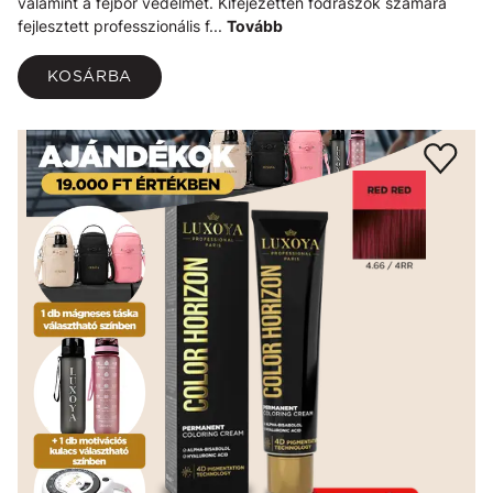
valamint a fejbőr védelmét. Kifejezetten fodrászok számára
fejlesztett professzionális f...
Tovább
KOSÁRBA