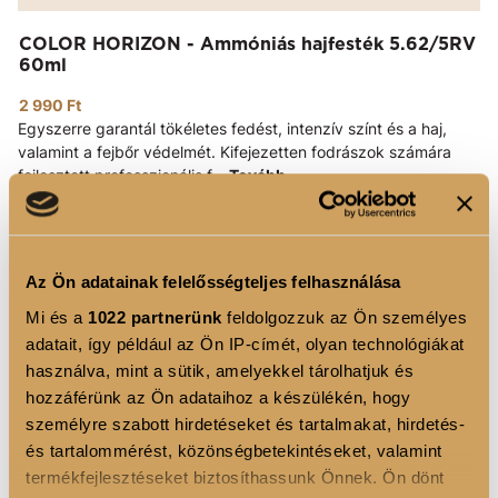
COLOR HORIZON - Ammóniás hajfesték 5.62/5RV
60ml
2 990 Ft
Egyszerre garantál tökéletes fedést, intenzív színt és a haj,
valamint a fejbőr védelmét. Kifejezetten fodrászok számára
fejlesztett professzionális f...
Tovább
KOSÁRBA
Az Ön adatainak felelősségteljes felhasználása
Mi és a
1022 partnerünk
feldolgozzuk az Ön személyes
adatait, így például az Ön IP-címét, olyan technológiákat
használva, mint a sütik, amelyekkel tárolhatjuk és
hozzáférünk az Ön adataihoz a készülékén, hogy
személyre szabott hirdetéseket és tartalmakat, hirdetés-
és tartalommérést, közönségbetekintéseket, valamint
termékfejlesztéseket biztosíthassunk Önnek. Ön dönt