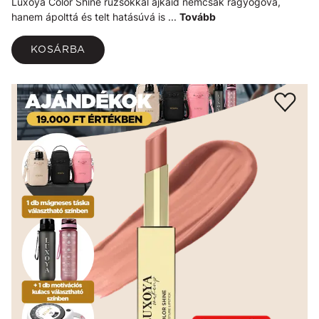
Luxoya Color Shine rúzsokkal ajkaid nemcsak ragyogóvá,
hanem ápolttá és telt hatásúvá is ...
Tovább
KOSÁRBA