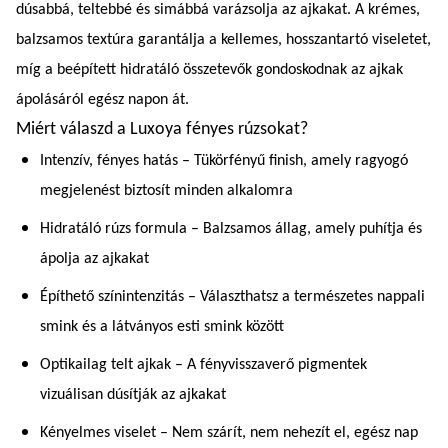
dúsabbá, teltebbé és simábbá varázsolja az ajkakat. A krémes,
balzsamos textúra garantálja a kellemes, hosszantartó viseletet,
míg a beépített hidratáló összetevők gondoskodnak az ajkak
ápolásáról egész napon át.
Miért válaszd a Luxoya fényes rúzsokat?
Intenzív, fényes hatás – Tükörfényű finish, amely ragyogó
megjelenést biztosít minden alkalomra
Hidratáló rúzs formula – Balzsamos állag, amely puhítja és
ápolja az ajkakat
Építhető színintenzitás – Választhatsz a természetes nappali
smink és a látványos esti smink között
Optikailag telt ajkak – A fényvisszaverő pigmentek
vizuálisan dúsítják az ajkakat
Kényelmes viselet – Nem szárít, nem nehezít el, egész nap