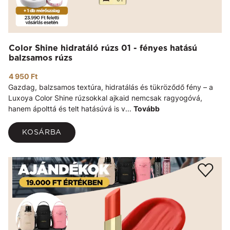
Color Shine hidratáló rúzs 01 - fényes hatású
balzsamos rúzs
4 950 Ft
Gazdag, balzsamos textúra, hidratálás és tükröződő fény – a
Luxoya Color Shine rúzsokkal ajkaid nemcsak ragyogóvá,
hanem ápolttá és telt hatásúvá is v...
Tovább
KOSÁRBA