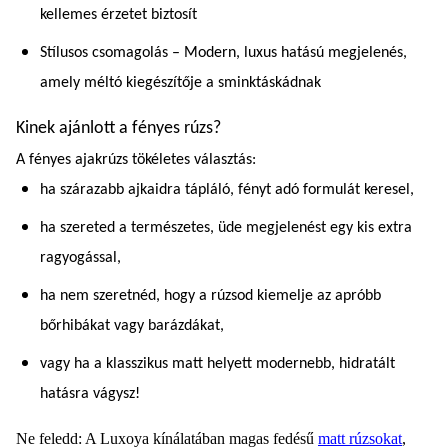
kellemes érzetet biztosít
Stílusos csomagolás – Modern, luxus hatású megjelenés,
amely méltó kiegészítője a sminktáskádnak
Kinek ajánlott a fényes rúzs?
A fényes ajakrúzs tökéletes választás:
ha szárazabb ajkaidra tápláló, fényt adó formulát keresel,
ha szereted a természetes, üde megjelenést egy kis extra
ragyogással,
ha nem szeretnéd, hogy a rúzsod kiemelje az apróbb
bőrhibákat vagy barázdákat,
vagy ha a klasszikus matt helyett modernebb, hidratált
hatásra vágysz!
Ne feledd: A Luxoya kínálatában magas fedésű
matt rúzsokat
,