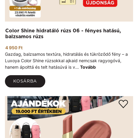
Color Shine hidratáló rúzs 06 - fényes hatású,
balzsamos rúzs
4 950 Ft
Gazdag, balzsamos textúra, hidratálás és tükröződő fény – a
Luxoya Color Shine rúzsokkal ajkaid nemcsak ragyogóvá,
hanem ápolttá és telt hatásúvá is v...
Tovább
KOSÁRBA