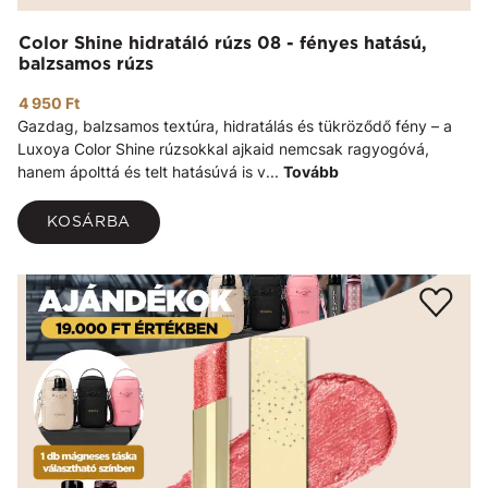
Color Shine hidratáló rúzs 08 - fényes hatású,
balzsamos rúzs
4 950 Ft
Gazdag, balzsamos textúra, hidratálás és tükröződő fény – a
Luxoya Color Shine rúzsokkal ajkaid nemcsak ragyogóvá,
hanem ápolttá és telt hatásúvá is v...
Tovább
KOSÁRBA