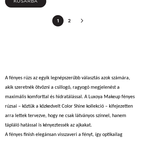
KOSÁRBA
1
2
A fényes rúzs az egyik legnépszerűbb választás azok számára,
akik szeretnék ötvözni a csillogó, ragyogó megjelenést a
maximális komforttal és hidratálással. A Luxoya Makeup fényes
rúzsai – köztük a közkedvelt Color Shine kollekció – kifejezetten
arra lettek tervezve, hogy ne csak látványos színnel, hanem
tápláló hatással is kényeztessék az ajkakat.
A fényes finish elegánsan visszaveri a fényt, így optikailag