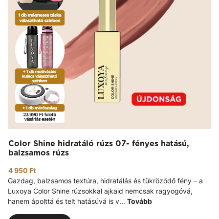
Color Shine hidratáló rúzs 07- fényes hatású,
balzsamos rúzs
4 950 Ft
Gazdag, balzsamos textúra, hidratálás és tükröződő fény – a
Luxoya Color Shine rúzsokkal ajkaid nemcsak ragyogóvá,
hanem ápolttá és telt hatásúvá is v...
Tovább