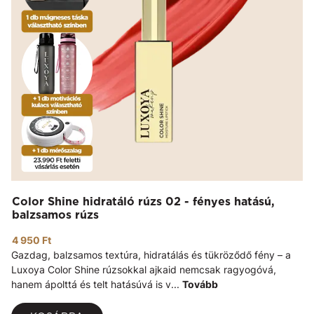
Color Shine hidratáló rúzs 02 - fényes hatású,
balzsamos rúzs
4 950 Ft
Gazdag, balzsamos textúra, hidratálás és tükröződő fény – a
Luxoya Color Shine rúzsokkal ajkaid nemcsak ragyogóvá,
hanem ápolttá és telt hatásúvá is v...
Tovább