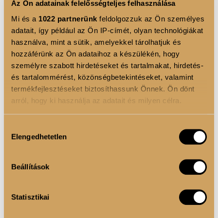
Az Ön adatainak felelősségteljes felhasználása
Mi és a
1022 partnerünk
feldolgozzuk az Ön személyes
adatait, így például az Ön IP-címét, olyan technológiákat
használva, mint a sütik, amelyekkel tárolhatjuk és
hozzáférünk az Ön adataihoz a készülékén, hogy
személyre szabott hirdetéseket és tartalmakat, hirdetés-
és tartalommérést, közönségbetekintéseket, valamint
termékfejlesztéseket biztosíthassunk Önnek. Ön dönt
arról, hogy ki használja az adatait és milyen célra.
Ha engedélyezi, a következőt is meg szeretnénk tenni:
Hozzájárulás
Elengedhetetlen
Információgyűjtés az Ön földrajzi elhelyezkedéséről
kiválasztása
pár méteres pontossággal
Az Ön készülékén beazonosítása annak konkrét
Beállítások
tulajdonságainak (ujjlenyomat) aktív ellenőrzésével
Tudjon meg többet személyes adatainak feldolgozási
Luxoya Color Diamond ajakrúzs #02
Statisztikai
módjairól és adja meg preferenciáit a
Részletek
5 580 Ft
pontban
. Bármikor módosíthatja vagy visszavonhatja a
Élénk színek és szikrázó csillogás – a Luxoya Color Diamond