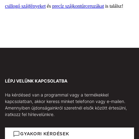
csillogó szájfényeket
és
precíz szájkontúrceruzákat
is találsz!
LÉPJ VELÜNK KAPCSOLATBA
Ha kérdésed van a programmal vagy a termékekkel
kapcsolatban, akkor keress minket telefonon vagy e-mailen.
Amennyiben újdonságainkról szeretnél elsők között értesülni,
iratkozz fel hírlevelünkre.
GYAKORI KÉRDÉSEK