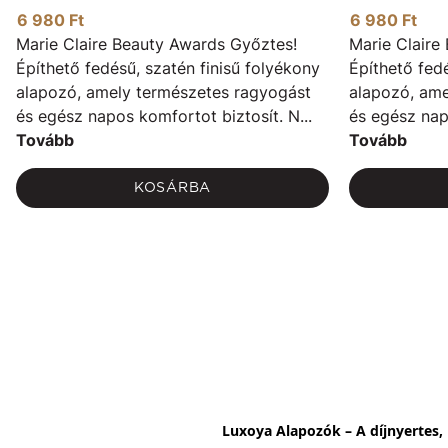
6 980 Ft
6 980 Ft
Marie Claire Beauty Awards Győztes!
Marie Claire
Építhető fedésű, szatén finisű folyékony
Építhető fedé
alapozó, amely természetes ragyogást
alapozó, ame
és egész napos komfortot biztosít. N...
és egész napo
Tovább
Tovább
KOSÁRBA
Luxoya Alapozók – A díjnyertes, 