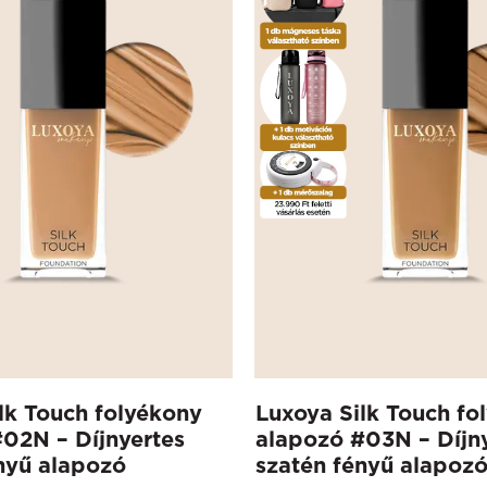
lk Touch folyékony
Luxoya Silk Touch fo
02N – Díjnyertes
alapozó #03N – Díjn
nyű alapozó
szatén fényű alapoz