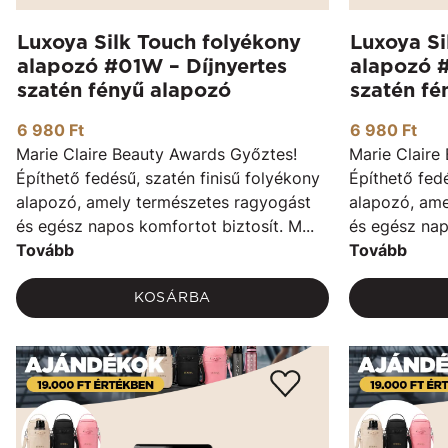
Luxoya Silk Touch folyékony
Luxoya Si
alapozó #01W – Díjnyertes
alapozó 
szatén fényű alapozó
szatén fé
6 980 Ft
6 980 Ft
Marie Claire Beauty Awards Győztes!
Marie Claire
Építhető fedésű, szatén finisű folyékony
Építhető fedé
alapozó, amely természetes ragyogást
alapozó, ame
és egész napos komfortot biztosít. M...
és egész nap
Tovább
Tovább
KOSÁRBA