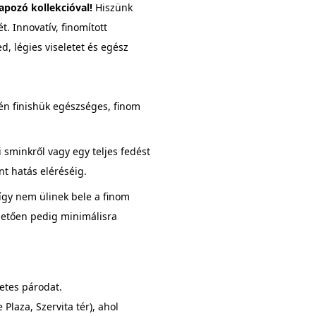
apozó kollekcióval!
Hiszünk
. Innovatív, finomított
, légies viseletet és egész
tén finishük egészséges, finom
sminkről vagy egy teljes fedést
nt hatás eléréséig.
 így nem ülinek bele a finom
nhetően pedig minimálisra
etes párodat.
Plaza, Szervita tér), ahol