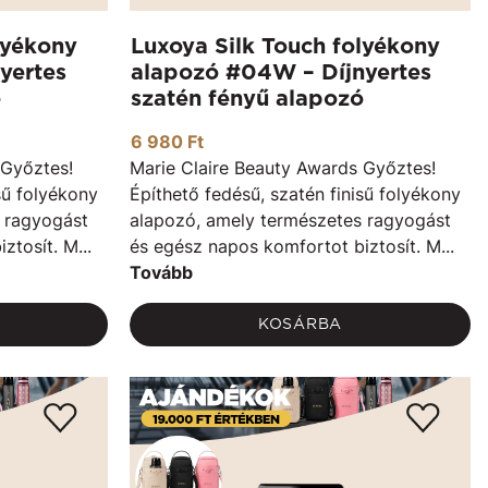
lyékony
Luxoya Silk Touch folyékony
yertes
alapozó #04W – Díjnyertes
ó
szatén fényű alapozó
6 980 Ft
 Győztes!
Marie Claire Beauty Awards Győztes!
sű folyékony
Építhető fedésű, szatén finisű folyékony
 ragyogást
alapozó, amely természetes ragyogást
tosít. M...
és egész napos komfortot biztosít. M...
Tovább
KOSÁRBA