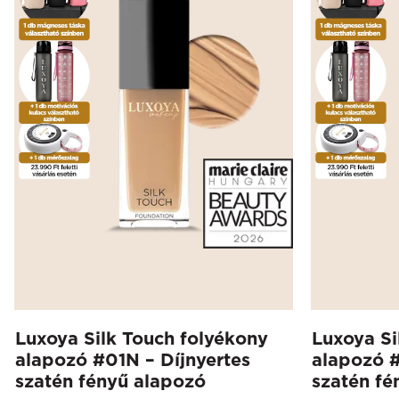
Luxoya Silk Touch folyékony
Luxoya Si
alapozó #01N – Díjnyertes
alapozó #
szatén fényű alapozó
szatén fé