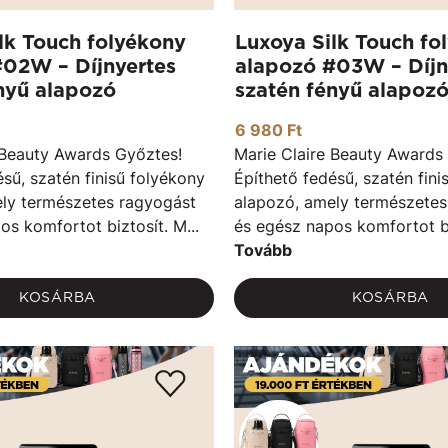
lk Touch folyékony
Luxoya Silk Touch fo
#02W – Díjnyertes
alapozó #03W – Díjn
nyű alapozó
szatén fényű alapoz
6 980 Ft
 Beauty Awards Győztes!
Marie Claire Beauty Awards
sű, szatén finisű folyékony
Építhető fedésű, szatén fini
ly természetes ragyogást
alapozó, amely természetes
os komfortot biztosít. M...
és egész napos komfortot biz
Tovább
KOSÁRBA
KOSÁRBA