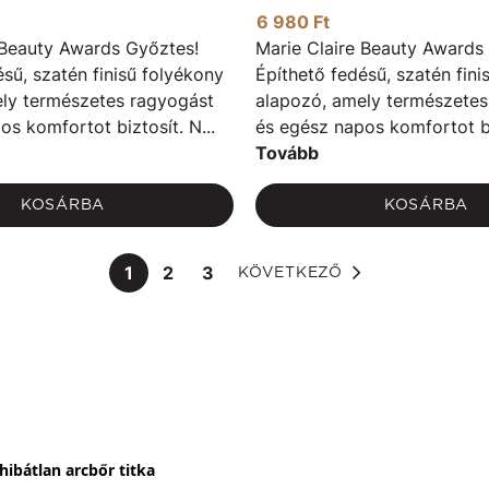
6 980 Ft
 Beauty Awards Győztes!
Marie Claire Beauty Awards
sű, szatén finisű folyékony
Építhető fedésű, szatén fini
ly természetes ragyogást
alapozó, amely természetes
s komfortot biztosít. N...
és egész napos komfortot biz
Tovább
KOSÁRBA
KOSÁRBA
1
2
3
KÖVETKEZŐ
hibátlan arcbőr titka