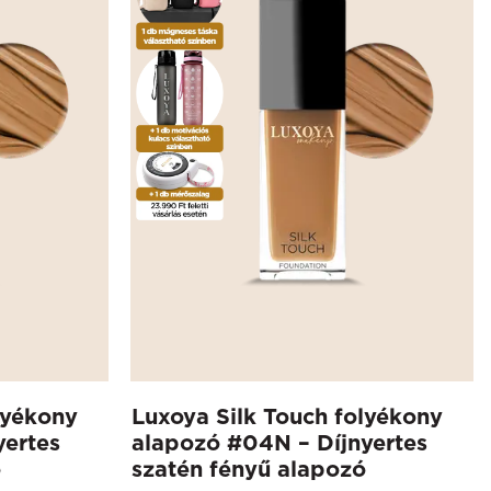
lyékony
Luxoya Silk Touch folyékony
yertes
alapozó #04N – Díjnyertes
ó
szatén fényű alapozó