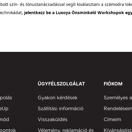
bott szín- és tónustanácsadással segít kiválasztani a számodra tök
 technikádat,
jelentkezz be a Luxoya Önsminkelő Workshopok egy
ÜGYFÉLSZOLGÁLAT
FIÓKOM
polás
Gyakori kérdések
Személyes 
keUp
Szállítási információ
Rendelései
tmód
Visszaküldés
Címeim
 pontok
Vélemény, reklamáció és
Kívánságlist