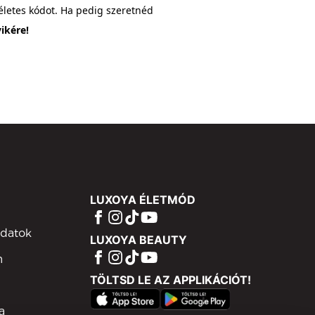
életes kódot. Ha pedig szeretnéd
ikére!
LUXOYA ÉLETMÓD
adatok
LUXOYA BEAUTY
m
TÖLTSD LE AZ APPLIKÁCIÓT!
a