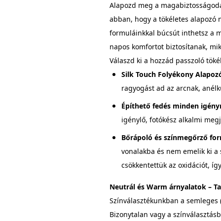
Alapozd meg a magabiztosságod
abban, hogy a tökéletes alapozó n
formuláinkkal búcsút inthetsz a m
napos komfortot biztosítanak, mi
Válaszd ki a hozzád passzoló töké
Silk Touch Folyékony Alapoz
ragyogást ad az arcnak, anélkü
Építhető fedés minden igény
igénylő, fotókész alkalmi megj
Bőrápoló és színmegőrző for
vonalakba és nem emelik ki a 
csökkentettük az oxidációt, íg
Neutrál és Warm árnyalatok – Ta
Színválasztékunkban a semleges (
Bizonytalan vagy a színválasztásba