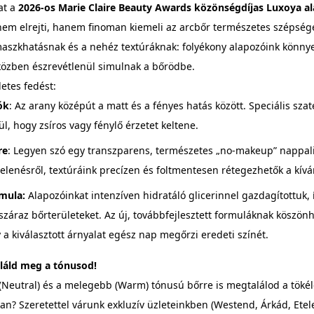
at a
2026-os Marie Claire Beauty Awards közönségdíjas Luxoya al
em elrejti, hanem finoman kiemeli az arcbőr természetes szépségét
aszkhatásnak és a nehéz textúráknak: folyékony alapozóink könnyed
közben észrevétlenül simulnak a bőrödbe.
letes fedést:
ók
: Az arany középút a matt és a fényes hatás között. Speciális sza
l, hogy zsíros vagy fénylő érzetet keltene.
re
: Legyen szó egy transzparens, természetes „no-makeup” nappali 
elenésről, textúráink precízen és foltmentesen rétegezhetők a kívá
mula:
Alapozóinkat intenzíven hidratáló glicerinnel gazdagítottuk,
száraz bőrterületeket. Az új, továbbfejlesztett formuláknak köszö
y a kiválasztott árnyalat egész nap megőrzi eredeti színét.
láld meg a tónusod!
Neutral) és a melegebb (Warm) tónusú bőrre is megtalálod a tökél
n? Szeretettel várunk exkluzív üzleteinkben (Westend, Árkád, Etele 