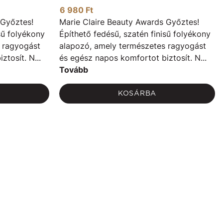
6 980 Ft
 Győztes!
Marie Claire Beauty Awards Győztes!
sű folyékony
Építhető fedésű, szatén finisű folyékony
 ragyogást
alapozó, amely természetes ragyogást
tosít. N...
és egész napos komfortot biztosít. N...
Tovább
KOSÁRBA