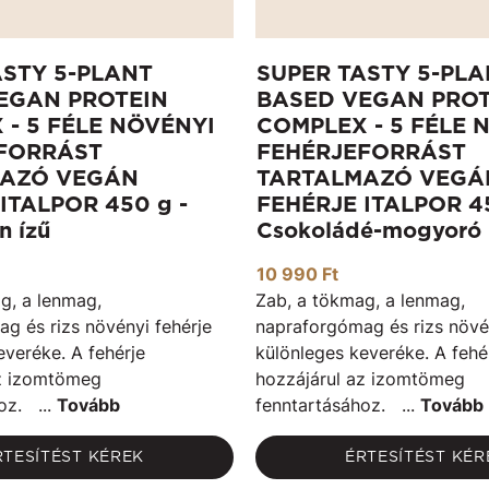
ASTY 5-PLANT
SUPER TASTY 5-PLA
EGAN PROTEIN
BASED VEGAN PROT
 - 5 FÉLE NÖVÉNYI
COMPLEX - 5 FÉLE 
FORRÁST
FEHÉRJEFORRÁST
MAZÓ VEGÁN
TARTALMAZÓ VEGÁ
ITALPOR 450 g -
FEHÉRJE ITALPOR 45
n ízű
Csokoládé-mogyoró 
10 990 Ft
g, a lenmag,
Zab, a tökmag, a lenmag,
g és rizs növényi fehérje
napraforgómag és rizs növén
everéke. A fehérje
különleges keveréke. A fehé
az izomtömeg
hozzájárul az izomtömeg
oz. ...
Tovább
fenntartásához. ...
Tovább
RTESÍTÉST KÉREK
ÉRTESÍTÉST KÉR