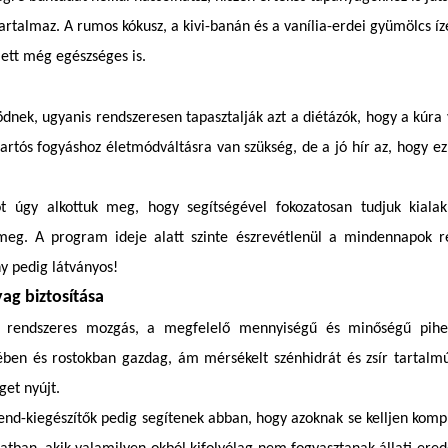
 tartalmaz. A rumos kókusz, a kivi-banán és a vanília-erdei gyümölcs í
ett még egészséges is.
dnek, ugyanis rendszeresen tapasztalják azt a diétázók, hogy a kúra v
tartós fogyáshoz életmódváltásra van szükség, de a jó hír az, hogy 
 úgy alkottuk meg, hogy segítségével fokozatosan tudjuk kialak
meg. A program ideje alatt szinte észrevétlenül a mindennapok ré
y pedig látványos!
g biztosítása
 rendszeres mozgás, a megfelelő mennyiségű és minőségű pihen
ében és rostokban gazdag, ám mérsékelt szénhidrát és zsír tartalmú
get nyújt.
end-kiegészítők pedig segítenek abban, hogy azoknak se kelljen komp