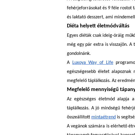
fehérjeforrásokat és 9 féle rostot
és laktató desszert, ami mindemell
Diéta helyett életmódváltás
Egyes diéták csak ideig-óráig műkö
még egy pár extra is visszajön. A 
gondolnánk.
A
Luxoya Way of Life
programot
egészségesebb életet alapoznak 
megfelelő táplálkozás. Az eredmén
Megfelelő mennyiségű tápanya
Az egészséges életmód alapja a
táplálkozás. A jó minőségű fehérj
összeállított
mintaétrend
is segítsé
A vegánok számára is elérhető étr