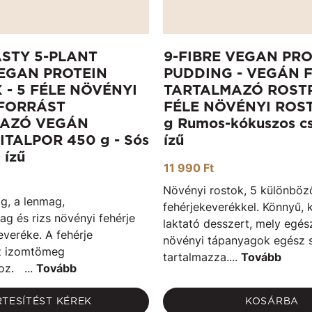
ASTY 5-PLANT
9-FIBRE VEGAN PRO
EGAN PROTEIN
PUDDING - VEGÁN 
 - 5 FÉLE NÖVÉNYI
TARTALMAZÓ ROST
FORRÁST
FÉLE NÖVÉNYI ROS
MAZÓ VEGÁN
g Rumos-kókuszos c
ITALPOR 450 g - Sós
ízű
 ízű
11 990 Ft
Növényi rostok, 5 különböz
g, a lenmag,
fehérjekeverékkel. Könnyű, 
g és rizs növényi fehérje
laktató desszert, mely egé
everéke. A fehérje
növényi tápanyagok egész 
az izomtömeg
tartalmazza....
Tovább
oz. ...
Tovább
RTESÍTÉST KÉREK
KOSÁRBA