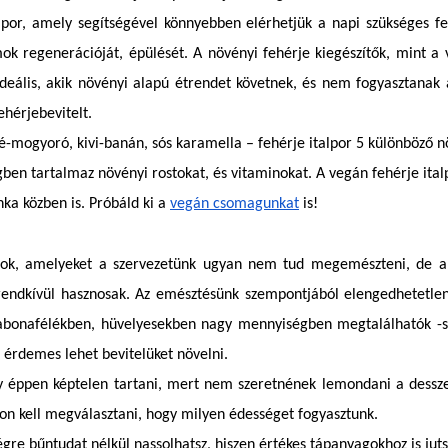
alpor, amely segítségével könnyebben elérhetjük a napi szükséges fe
ok regenerációját, épülését. A növényi fehérje kiegészítők, mint a
deális, akik növényi alapú étrendet követnek, és nem fogyasztanak á
ehérjebevitelt.
-mogyoró, kivi-banán, sós karamella – fehérje italpor 5 különböző n
ben tartalmaz növényi rostokat, és vitaminokat. A vegán fehérje ital
nka közben is. Próbáld ki a
vegán csomagunkat
is!
gok, amelyeket a szervezetünk ugyan nem tud megemészteni, de a 
endkívül hasznosak. Az emésztésünk szempontjából elengedhetetlen
gabonafélékben, hüvelyesekben nagy mennyiségben megtalálhatók -s
 érdemes lehet bevitelüket növelni.
gy éppen képtelen tartani, mert nem szeretnének lemondani a desszert
on kell megválasztani, hogy milyen édességet fogyasztunk.
égre bűntudat nélkül nassolhatsz, hiszen értékes tápanyagokhoz is juts