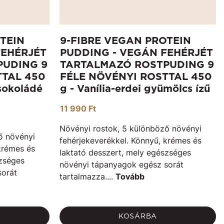
TEIN
9-FIBRE VEGAN PROTEIN
FEHÉRJÉT
PUDDING - VEGÁN FEHÉRJÉT
PUDING 9
TARTALMAZÓ ROSTPUDING 9
TTAL 450
FÉLE NÖVÉNYI ROSTTAL 450
sokoládé
g - Vanília-erdei gyümölcs ízű
11 990 Ft
Növényi rostok, 5 különböző növényi
ő növényi
fehérjekeverékkel. Könnyű, krémes és
krémes és
laktató desszert, mely egészséges
szséges
növényi tápanyagok egész sorát
sorát
tartalmazza....
Tovább
KOSÁRBA