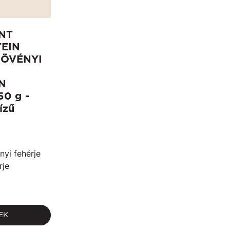
NT
EIN
NÖVÉNYI
N
0 g -
ízű
yi fehérje
rje
EK