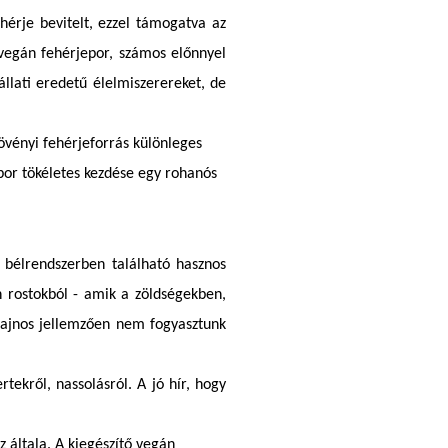
hérje bevitelt, ezzel támogatva az
 vegán fehérjepor, számos előnnyel
llati eredetű élelmiszerereket, de
övényi fehérjeforrás különleges
por tökéletes kezdése egy rohanós
bélrendszerben található hasznos
 rostokból - amik a zöldségekben,
ajnos jellemzően nem fogyasztunk
ekről, nassolásról. A jó hír, hogy
z általa. A kiegészítő vegán