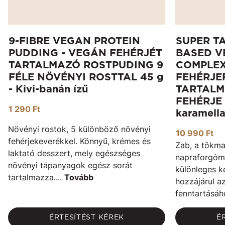
9-FIBRE VEGAN PROTEIN
SUPER T
PUDDING - VEGÁN FEHÉRJÉT
BASED V
TARTALMAZÓ ROSTPUDING 9
COMPLEX
FÉLE NÖVÉNYI ROSTTAL 45 g
FEHÉRJE
- Kivi-banán ízű
TARTAL
FEHÉRJE 
1 290 Ft
karamella
Növényi rostok, 5 különböző növényi
10 990 Ft
fehérjekeverékkel. Könnyű, krémes és
Zab, a tökma
laktató desszert, mely egészséges
napraforgóma
növényi tápanyagok egész sorát
különleges k
tartalmazza....
Tovább
hozzájárul 
fenntartásáh
ÉRTESÍTÉST KÉREK
É