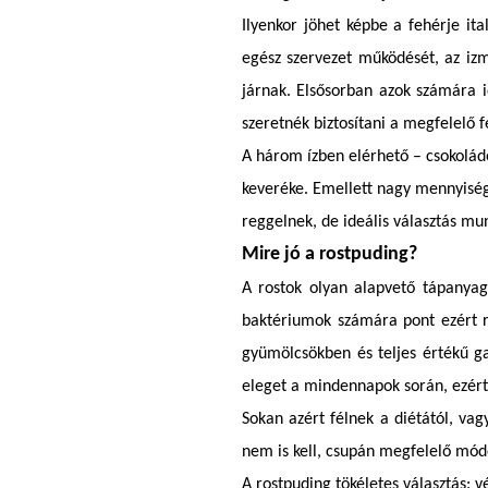
Ilyenkor jöhet képbe a fehérje it
egész szervezet működését, az izm
járnak. Elsősorban azok számára i
szeretnék biztosítani a megfelelő f
A három ízben elérhető – csokoládé
keveréke. Emellett nagy mennyiség
reggelnek, de ideális választás mu
Mire jó a rostpuding?
A rostok olyan alapvető tápanya
baktériumok számára pont ezért r
gyümölcsökben és teljes értékű 
eleget a mindennapok során, ezért
Sokan azért félnek a diétától, va
nem is kell, csupán megfelelő mód
A rostpuding tökéletes választás: v