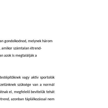
ásban gondolkodnod, melynek három
e, amikor számtalan étrend-
n azok is megtalálják a
stépítőknek vagy aktív sportolók
vezetünknek szüksége van a normál
átnak el, megfelelő bevitelük tehát
 étrend, azonban táplálkozással nem