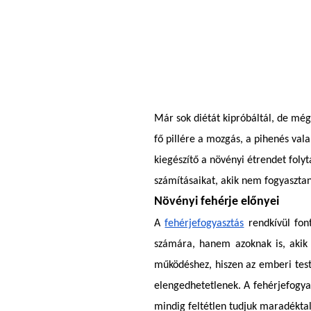
Már sok diétát kipróbáltál, de mé
fő pillére a mozgás, a pihenés val
kiegészítő a növényi étrendet fol
számításaikat, akik nem fogyasztan
Növényi fehérje előnyei
A
fehérjefogyasztás
rendkívül fon
számára, hanem azoknak is, akik 
működéshez, hiszen az ember
i te
elengedhetetlenek.
A fehérjefogya
mindig feltétlen tudjuk maradéktala