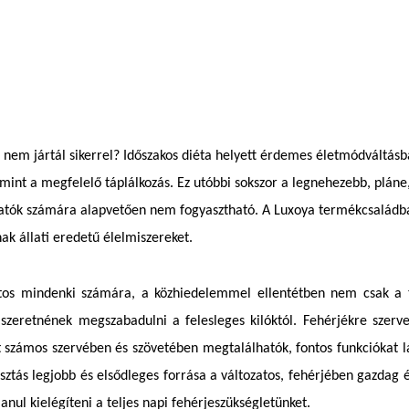
g nem jártál sikerrel? Időszakos diéta helyett érdemes életmódvált
amint a megfelelő táplálkozás. Ez utóbbi sokszor a legnehezebb, plán
ytatók számára alapvetően nem fogyasztható. A Luxoya termékcsaládba
ak állati eredetű élelmiszereket.
tos mindenki számára, a közhiedelemmel ellentétben nem csak a te
szeretnének megszabadulni a felesleges kilóktól. Fehérjékre szer
st számos szervében és szövetében megtalálhatók, fontos funkciókat l
sztás legjobb és elsődleges forrása a változatos, fehérjében gazdag
nul kielégíteni a teljes napi fehérjeszükségletünket.