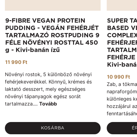
9-FIBRE VEGAN PROTEIN
SUPER T
PUDDING - VEGÁN FEHÉRJÉT
BASED V
TARTALMAZÓ ROSTPUDING 9
COMPLEX
FÉLE NÖVÉNYI ROSTTAL 450
FEHÉRJE
g - Kivi-banán ízű
TARTAL
FEHÉRJE 
11 990 Ft
Kivi-baná
Növényi rostok, 5 különböző növényi
10 990 Ft
fehérjekeverékkel. Könnyű, krémes és
Zab, a tökma
laktató desszert, mely egészséges
napraforgóma
növényi tápanyagok egész sorát
különleges k
tartalmazza....
Tovább
hozzájárul 
fenntartásáh
KOSÁRBA
É