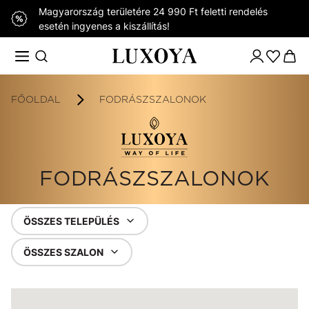
Magyarország területére 24 990 Ft feletti rendelés
esetén ingyenes a kiszállítás!
FŐOLDAL
FODRÁSZSZALONOK
FODRÁSZSZALONOK
ÖSSZES TELEPÜLÉS
ÖSSZES SZALON