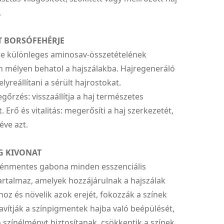
.
T BORSÓFEHÉRJE
je különleges aminosav-összetételének
 mélyen behatol a hajszálakba. Hajregeneráló
elyreállítani a sérült hajrostokat.
rzés: visszaállítja a haj természetes
. Erő és vitalitás: megerősíti a haj szerkezetét,
éve azt.
G KIVONAT
luténmentes gabona minden esszenciális
rtalmaz, amelyek hozzájárulnak a hajszálak
ához és növelik azok erejét, fokozzák a színek
 javítják a színpigmentek hajba való beépülését,
 színélményt biztosítanak, csökkentik a színek