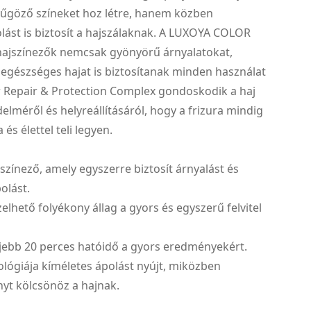
űgöző színeket hoz létre, hanem közben
lást is biztosít a hajszálaknak. A LUXOYA COLOR
jszínezők nemcsak gyönyörű árnyalatokat,
egészséges hajat is biztosítanak minden használat
r Repair & Protection Complex gondoskodik a haj
elméről és helyreállításáról, hogy a frizura mindig
és élettel teli legyen.
jszínező, amely egyszerre biztosít árnyalást és
olást.
elhető folyékony állag a gyors és egyszerű felvitel
eljebb 20 perces hatóidő a gyors eredményekért.
ológiája kíméletes ápolást nyújt, miközben
nyt kölcsönöz a hajnak.