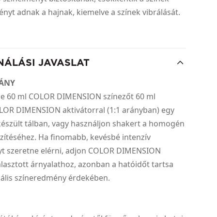
fényt adnak a hajnak, kiemelve a színek vibrálását.
NÁLÁSI JAVASLAT
RÁNY
ze 60 ml COLOR DIMENSION színezőt 60 ml
LOR DIMENSION aktivátorral (1:1 arányban) egy
észült tálban, vagy használjon shakert a homogén
zítéséhez. Ha finomabb, kevésbé intenzív
t szeretne elérni, adjon COLOR DIMENSION
álasztott árnyalathoz, azonban a hatóidőt tartsa
ális színeredmény érdekében.