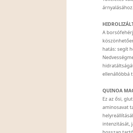
árnyalásához
HIDROLIZÁL
A borsófehér
köszönhetően
hatás: segít h
Nedvességmegő
hidratáltságát
ellenállóbbá t
QUINOA MA
Ez az ősi, g
aminosavat ta
helyreállítás
intenzitását,
hosszan tartó