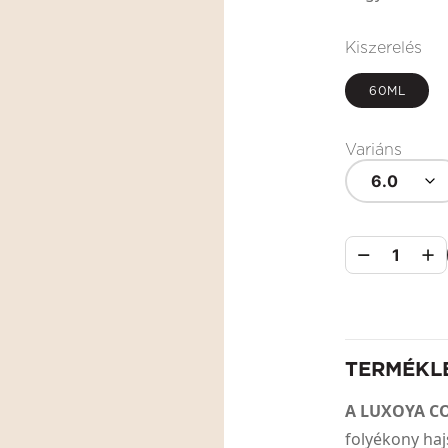
Kiszerelés
60ML
Variáns
6.0
1
TERMÉKL
A LUXOYA C
folyékony haj