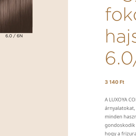
fok
haj
6.0
3 140 Ft
A LUXOYA CO
árnyalatokat,
minden haszn
gondoskodik a
hogy a frizur