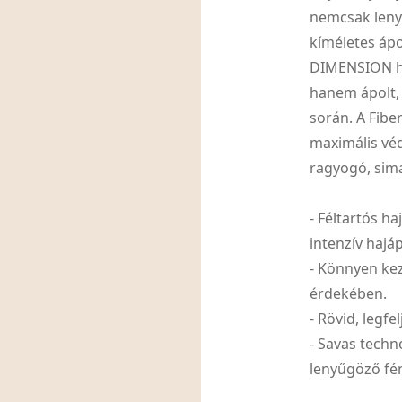
nemcsak leny
kíméletes ápo
DIMENSION ha
hanem ápolt, 
során. A Fibe
maximális véd
ragyogó, sima 
- Féltartós ha
intenzív hajáp
- Könnyen kez
érdekében.
- Rövid, legf
- Savas techn
lenyűgöző fé