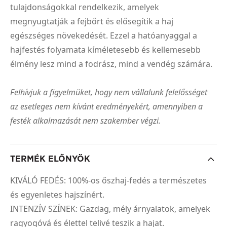
tulajdonságokkal rendelkezik, amelyek
megnyugtatják a fejbőrt és elősegítik a haj
egészséges növekedését. Ezzel a hatóanyaggal a
hajfestés folyamata kíméletesebb és kellemesebb
élmény lesz mind a fodrász, mind a vendég számára.
Felhívjuk a figyelmüket, hogy nem vállalunk felelősséget
az esetleges nem kívánt eredményekért, amennyiben a
festék alkalmazását nem szakember végzi.
TERMÉK ELŐNYÖK
KIVÁLÓ FEDÉS: 100%-os őszhaj-fedés a természetes
és egyenletes hajszínért.
INTENZÍV SZÍNEK: Gazdag, mély árnyalatok, amelyek
ragyogóvá és élettel telivé teszik a hajat.