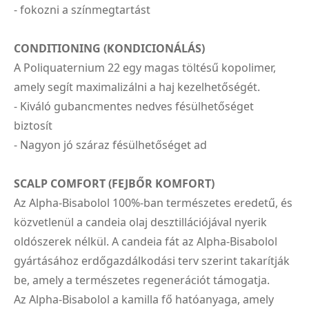
- fokozni a színmegtartást
CONDITIONING (KONDICIONÁLÁS)
A Poliquaternium 22 egy magas töltésű kopolimer,
amely segít maximalizálni a haj kezelhetőségét.
- Kiváló gubancmentes nedves fésülhetőséget
biztosít
- Nagyon jó száraz fésülhetőséget ad
SCALP COMFORT (FEJBŐR KOMFORT)
Az Alpha-Bisabolol 100%-ban természetes eredetű, és
közvetlenül a candeia olaj desztillációjával nyerik
oldószerek nélkül. A candeia fát az Alpha-Bisabolol
gyártásához erdőgazdálkodási terv szerint takarítják
be, amely a természetes regenerációt támogatja.
Az Alpha-Bisabolol a kamilla fő hatóanyaga, amely