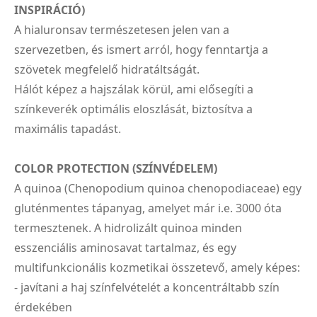
INSPIRÁCIÓ)
A hialuronsav természetesen jelen van a
szervezetben, és ismert arról, hogy fenntartja a
szövetek megfelelő hidratáltságát.
Hálót képez a hajszálak körül, ami elősegíti a
színkeverék optimális eloszlását, biztosítva a
maximális tapadást.
COLOR PROTECTION (SZÍNVÉDELEM)
A quinoa (Chenopodium quinoa chenopodiaceae) egy
gluténmentes tápanyag, amelyet már i.e. 3000 óta
termesztenek. A hidrolizált quinoa minden
esszenciális aminosavat tartalmaz, és egy
multifunkcionális kozmetikai összetevő, amely képes:
- javítani a haj színfelvételét a koncentráltabb szín
érdekében