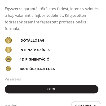
Egyszerre garantál tökéletes fedést, intenzív színt és
a haj, valamint a fejbőr védelmét. Kifejezetten
fodrászok számára fejlesztett professzionális
formula.
IDŐTÁLLÓSÁG
INTENZÍV SZÍNEK
4D PIGMENTÁCIÓ
100% ŐSZHAJFEDÉS
Kiszerelés
60ML
8.21 / 8VA
Variáns