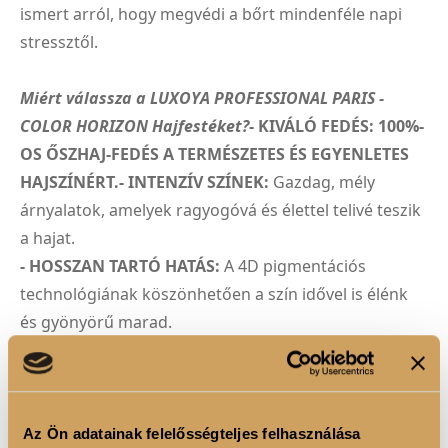
ismert arról, hogy megvédi a bőrt mindenféle napi
stressztől.
Miért válassza a LUXOYA PROFESSIONAL PARIS -
COLOR HORIZON Hajfestéket?
- KIVÁLÓ FEDÉS: 100%-
OS ŐSZHAJ-FEDÉS A TERMÉSZETES ÉS EGYENLETES
HAJSZÍNÉRT.- INTENZÍV SZÍNEK:
Gazdag, mély
árnyalatok, amelyek ragyogóvá és élettel telivé teszik
a hajat.
- HOSSZAN TARTÓ HATÁS:
A 4D pigmentációs
technológiának köszönhetően a szín idővel is élénk
és gyönyörű marad.
- ÁPOLÓ ÖSSZETEVŐK:
A hialuronsav és az alpha-
bisabolol gondoskodik a haj és a fejbőr egészségéről.
- PROFESSZIONÁLIS HASZNÁLATRA:
Kifejezetten
fodrászok és szalonok számára fejlesztették ki, hogy
Az Ön adatainak felelősségteljes felhasználása