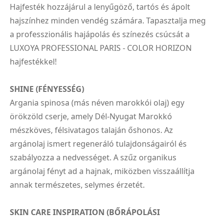
Hajfesték hozzájárul a lenyűgöző, tartós és ápolt
hajszínhez minden vendég számára. Tapasztalja meg
a professzionális hajápolás és színezés csúcsát a
LUXOYA PROFESSIONAL PARIS - COLOR HORIZON
hajfestékkel!
SHINE (FÉNYESSÉG)
Argania spinosa (más néven marokkói olaj) egy
örökzöld cserje, amely Dél-Nyugat Marokkó
mészköves, félsivatagos talaján őshonos. Az
argánolaj ismert regeneráló tulajdonságairól és
szabályozza a nedvességet. A szűz organikus
argánolaj fényt ad a hajnak, miközben visszaállítja
annak természetes, selymes érzetét.
SKIN CARE INSPIRATION (BŐRÁPOLÁSI