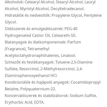
Alkoholok: Cetearyl Alcohol, Stearyl Alcohol, Lauryl
Alcohol, Myristyl Alcohol, Decyltetradecanol.
Hidratálók és nedvesítők: Propylene Glycol, Pentylene
Glycol.
Oldószerek és emulgeálószerek: PEG-40
Hydrogenated Castor Oil, Ceteareth-50.
Illatanyagok és illatkomponensek: Parfum
(Fragrance), Tetramethyl
Acetyloctahydronaphthalenes, Linalool.
Színezők és festékanyagok: Toluene-2,5-Diamine
Sulfate, Resorcinol, 2-Methylresorcinol, 2,4-
Diaminophenoxyethanol HCl.
Kondicionálók és hajápoló anyagok: Cocamidopropyl
Betaine, Polyquaternium-22.
Konzerválószerek és stabilizátorok: Sodium Sulfite,
Erythorbic Acid, EDTA.