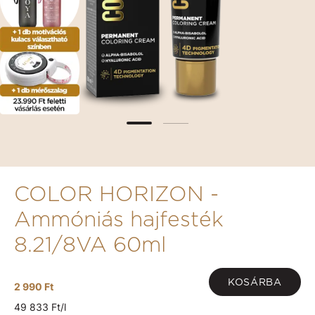
COLOR HORIZON -
Ammóniás hajfesték
8.21/8VA 60ml
KOSÁRBA
2 990 Ft
49 833 Ft/l