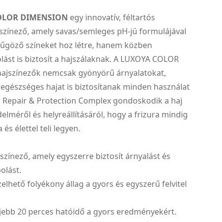
OLOR DIMENSION
egy innovatív, féltartós
színező, amely savas/semleges pH-jú formulájával
űgöző színeket hoz létre, hanem közben
lást is biztosít a hajszálaknak. A LUXOYA COLOR
jszínezők nemcsak gyönyörű árnyalatokat,
egészséges hajat is biztosítanak minden használat
r Repair & Protection Complex gondoskodik a haj
elméről és helyreállításáról, hogy a frizura mindig
és élettel teli legyen.
jszínező, amely egyszerre biztosít árnyalást és
olást.
elhető folyékony állag a gyors és egyszerű felvitel
eljebb 20 perces hatóidő a gyors eredményekért.