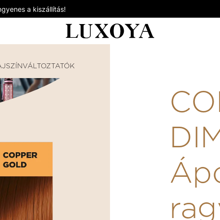
gyenes a kiszállítás!
AJSZÍNVÁLTOZTATÓK
COLOR DIMENSION - ÁPOLÓ ÉS 
CO
DI
Ápo
rag