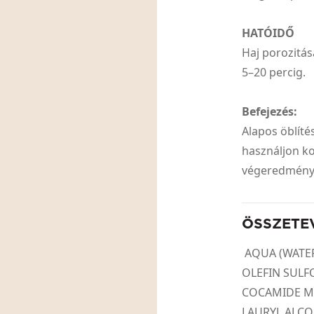
HATÓIDŐ
Haj porozitás
5–20 percig.
Befejezés:
Alapos öblít
használjon ko
végeredmén
ÖSSZETE
AQUA (WATER
OLEFIN SULF
COCAMIDE MI
LAURYL ALCO