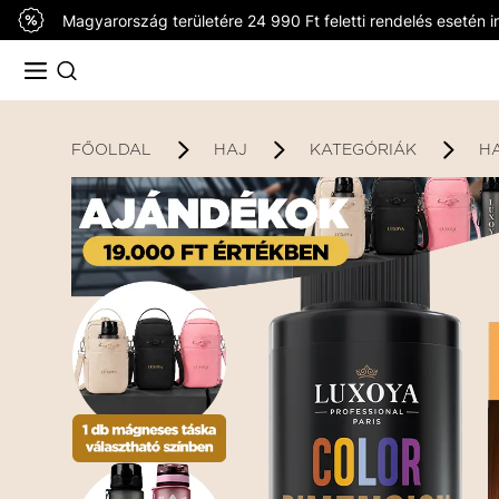
Magyarország területére 24 990 Ft feletti rendelés esetén in
FŐOLDAL
HAJ
KATEGÓRIÁK
H