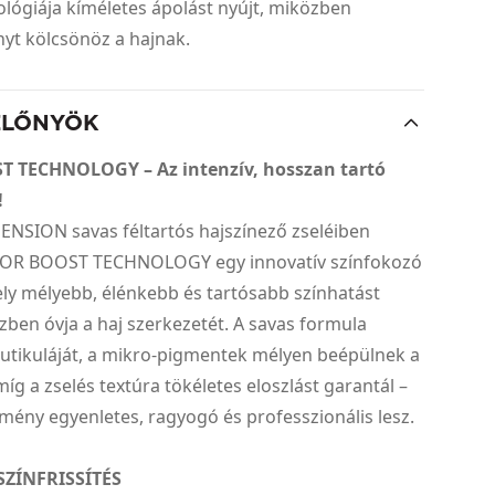
ológiája kíméletes ápolást nyújt, miközben
nyt kölcsönöz a hajnak.
ELŐNYÖK
 TECHNOLOGY – Az intenzív, hosszan tartó
!
NSION savas féltartós hajszínező zseléiben
LOR BOOST TECHNOLOGY egy innovatív színfokozó
ly mélyebb, élénkebb és tartósabb színhatást
özben óvja a haj szerkezetét. A savas formula
 kutikuláját, a mikro-pigmentek mélyen beépülnek a
míg a zselés textúra tökéletes eloszlást garantál –
mény egyenletes, ragyogó és professzionális lesz.
SZÍNFRISSÍTÉS