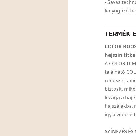
- Savas techn
lenyűgöző fé
TERMÉK 
COLOR BOOST
hajszín titka
A COLOR DIME
található CO
rendszer, ame
biztosít, mik
lezárja a haj
hajszálakba, 
így a végered
SZÍNEZÉS ÉS 