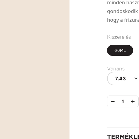
minden haszn
gondoskodik a
hogy a frizur
Kiszerelés
60ML
Variáns
7.43
1
TERMÉKL