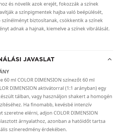
ához és növelik azok erejét, fokozzák a színek
 javítják a színpigmentek hajba való beépülését,
 színélményt biztosítanak, csökkentik a színek
fényt adnak a hajnak, kiemelve a színek vibrálását.
NÁLÁSI JAVASLAT
RÁNY
ze 60 ml COLOR DIMENSION színezőt 60 ml
LOR DIMENSION aktivátorral (1:1 arányban) egy
észült tálban, vagy használjon shakert a homogén
zítéséhez. Ha finomabb, kevésbé intenzív
t szeretne elérni, adjon COLOR DIMENSION
álasztott árnyalathoz, azonban a hatóidőt tartsa
ális színeredmény érdekében.