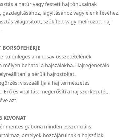
asztás a natúr vagy festett haj tónusainak
 gazdagításához, lágyításához vagy élénkítéséhez.
sztás világosított, szőkített vagy melírozott haj
.
T BORSÓFEHÉRJE
je különleges aminosav-összetételének
 mélyen behatol a hajszálakba. Hajregeneráló
elyreállítani a sérült hajrostokat.
rzés: visszaállítja a haj természetes
. Erő és vitalitás: megerősíti a haj szerkezetét,
éve azt.
G KIVONAT
luténmentes gabona minden esszenciális
rtalmaz, amelyek hozzájárulnak a hajszálak