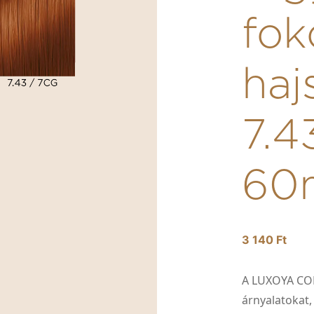
fok
haj
7.4
60
3 140 Ft
A LUXOYA CO
árnyalatokat,