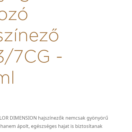
ozó
színező
3/7CG -
ml
LOR DIMENSION hajszínezők nemcsak gyönyörű
 hanem ápolt, egészséges hajat is biztosítanak