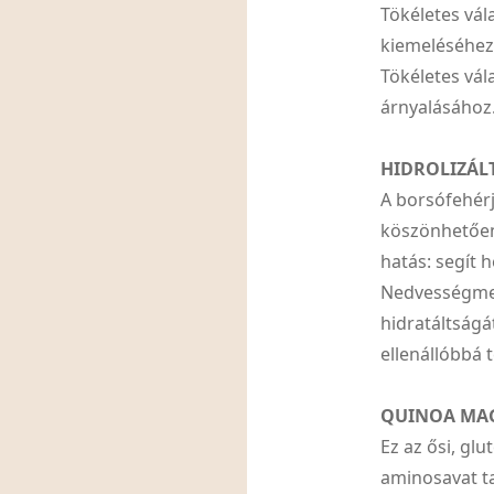
Tökéletes vál
kiemeléséhez,
Tökéletes vála
árnyalásához
HIDROLIZÁL
A borsófehér
köszönhetően
hatás: segít h
Nedvességmegő
hidratáltságát
ellenállóbbá t
QUINOA MA
Ez az ősi, g
aminosavat ta