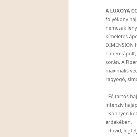
A LUXOYA C
folyékony haj
nemcsak leny
kíméletes ápo
DIMENSION ha
hanem ápolt, 
során. A Fibe
maximális véd
ragyogó, sima 
- Féltartós ha
intenzív hajáp
- Könnyen kez
érdekében.
- Rövid, legf