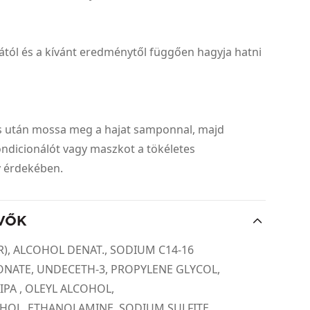
ától és a kívánt eredménytől függően hagyja hatni
és után mossa meg a hajat samponnal, majd
ndicionálót vagy maszkot a tökéletes
y érdekében.
VŐK
), ALCOHOL DENAT., SODIUM C14-16
ONATE, UNDECETH-3, PROPYLENE GLYCOL,
PA , OLEYL ALCOHOL,
HOL, ETHANOLAMINE, SODIUM SULFITE,