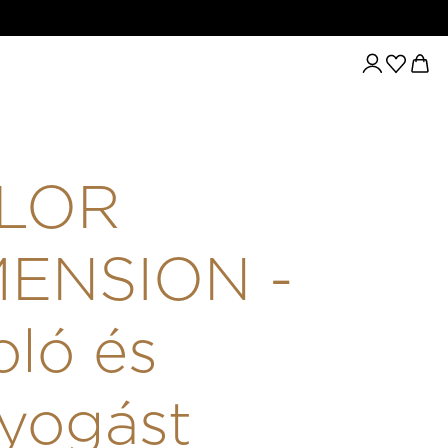
RAGYOGÁST FOKOZÓ HAJSZÍNEZŐ 7.43/7CG - 60ML
LOR
MENSION -
ló és
yogást