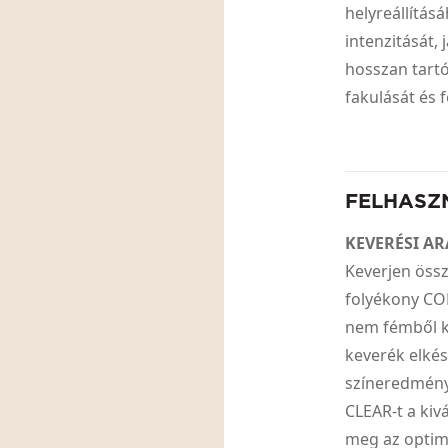
helyreállítás
intenzitását,
hosszan tartó
fakulását és 
FELHASZ
KEVERÉSI A
Keverjen öss
folyékony CO
nem fémből k
keverék elkés
színeredmény
CLEAR-t a kiv
meg az optim