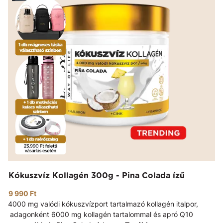
Kókuszvíz Kollagén 300g - Pina Colada ízű
9 990 Ft
4000 mg valódi kókuszvízport tartalmazó kollagén italpor,
adagonként 6000 mg kollagén tartalommal és apró Q10