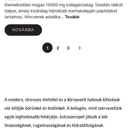
Kiemelkedően magas 15000 mg kollagén/adag. Ízesítés nélküli
italpor, amely kizárólag hidrolizált marhakollagén peptideket
tartalmaz. Nincsenek adaléka...
Tovább
KOSÁRBA
1
2
3
A modern, stresszes életvitel és a környezeti hatások kihívások
elé állítják bőrünket és testünket. A kollagén, mint szervezetünk
egyik legfontosabb fehérjéje, kulcsszerepet játszik a bőr
feszességének, rugalmasságának és hidratáltságának