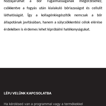
hozzájárulhat a bőr rugalmasságának megőrzéséhez,
csökkentve a fogyás után kialakuló bőrlazaságot és cellulit
láthatóságát. Így a kollagénkiegészítők nemcsak a bőr
állapotának javításában, hanem a súlycsökkentési célok elérése
érdekében is érdemes lehet kipróbálni hatékonyságukat.
LÉPJ VELÜNK KAPCSOLATBA
Ha kérdésed van a programmal vagy a termékekkel