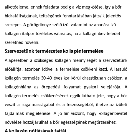
alkotóeleme, ennek feladata pedig a víz megkötése, így a bőr
hidratáltságának, teltségének fenntartásában játszik jelentős
szerepet. A görögdinnye-szőlő ízű, valamint az ananász ízű
kollagén italpor tökéletes választás, ha a kollagénbeviteledet
szeretnéd növelni.
Szervezetünk természetes kollagéntermelése
Alapesetben a szükséges kollagén mennyiségét a szervezetünk
előállítja, azonban idővel a termelése csökkeni kezd. A lassuló
kollagén termelés 30-40 éves kor körül drasztikusan csökken, a
kollagénhiány az öregedési folyamat gyakori velejárója. A
kollagén termelés csökkenésének egyik látható jele, hogy a bőr
veszít a rugalmasságából és a feszességéből, illetve az izületi
fájdalmak megjelenése. A jó hír viszont, hogy kollagénbevitel
növelése hozzájárulhat a bőr egészségének megőrzéséhez.
A kollagén pótlásának fajtái