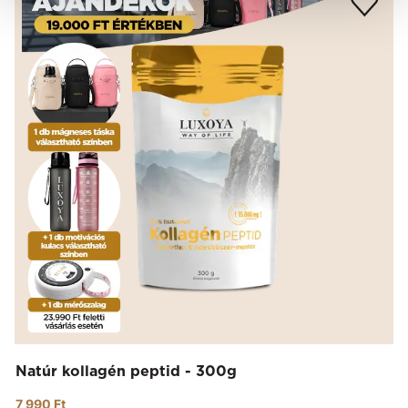
Natúr kollagén peptid - 300g
7 990 Ft