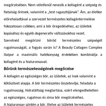
megőrzésében. Nem véletlenül nevezik a kollagént a szépség és
fiatalság őrének, valamint a „test ragasztójának”. Ám, az életkor
előrehaladtával a szervezet természetes kollagéntermelése
fokozatosan csökken, ami a bőr öregedéséhez, az ízületek
kopásához és egyéb degeneratív változásokhoz vezet.
Szeretnéd megőrizni bőröd természetes szépségét
rugalmasságát, a fogyás során is? A Beauty Collagen Complex
italpor a maximális hatékonyság érdekében kombinálja a
kollagént és a hialuronsavat.
Bőrünk természetességének megőrzése
A kollagén az egészséges bőr, az izületek, az inak valamint a
kötőszövet alapja. A bőr természetes összetevője, feladata a
rugalmasság, hidratáltság megtartása, ezért elengedhetetlen
az egészséges, rugalmas és sima bőr megőrzéséhez.
A hialuronsav szintén a bőr, illetve az izületek természetes