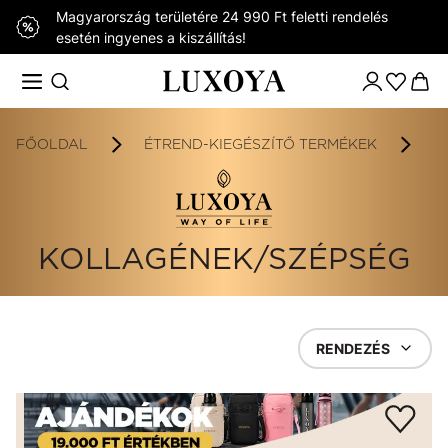
Magyarország területére 24 990 Ft feletti rendelés
esetén ingyenes a kiszállítás!
FŐOLDAL
ÉTREND-KIEGÉSZÍTŐ TERMÉKEK
K
KOLLAGÉNEK/SZÉPSÉG
RENDEZÉS