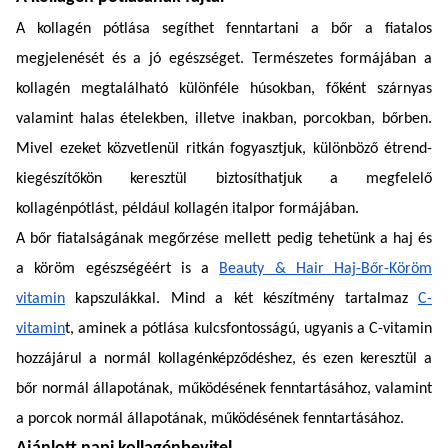
A kollagén pótlása segíthet fenntartani a bőr a fiatalos
megjelenését és a jó egészséget. Természetes formájában a
kollagén megtalálható különféle húsokban, főként szárnyas
valamint halas ételekben, illetve inakban, porcokban, bőrben.
Mivel ezeket közvetlenül ritkán fogyasztjuk, különböző étrend-
kiegészítőkön keresztül biztosíthatjuk a megfelelő
kollagénpótlást, például kollagén italpor formájában.
A bőr fiatalságának megőrzése mellett pedig tehetünk a haj és
a köröm egészségéért is a
Beauty & Hair Haj-Bőr-Köröm
vitamin
kapszulákkal. Mind a két készítmény tartalmaz
C-
vitamin
t, aminek a pótlása kulcsfontosságú, ugyanis a C-vitamin
hozzájárul a normál kollagénképződéshez, és ezen keresztül a
bőr normál állapotának, működésének fenntartásához, valamint
a porcok normál állapotának, működésének fenntartásához.