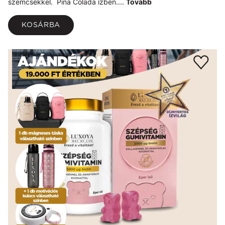
szemcsékkel. Pina Colada ízben....
Tovább
KOSÁRBA