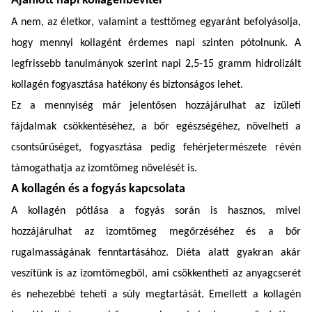
Ajánlott napi kollagénbevitel
A nem, az életkor, valamint a testtömeg egyaránt befolyásolja,
hogy mennyi kollagént érdemes napi szinten pótolnunk. A
legfrissebb tanulmányok szerint napi 2,5-15 gramm hidrolizált
kollagén fogyasztása hatékony és biztonságos lehet.
Ez a mennyiség már jelentősen hozzájárulhat az izületi
fájdalmak csökkentéséhez, a bőr egészségéhez, növelheti a
csontsűrűséget, fogyasztása pedig fehérjetermészete révén
támogathatja az izomtömeg növelését is.
A kollagén és a fogyás kapcsolata
A kollagén pótlása a fogyás során is hasznos, mivel
hozzájárulhat az izomtömeg megőrzéséhez és a bőr
rugalmasságának fenntartásához. Diéta alatt gyakran akár
veszítünk is az izomtömegből, ami csökkentheti az anyagcserét
és nehezebbé teheti a súly megtartását. Emellett a kollagén