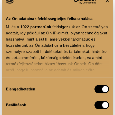
Valódi Gyümölcsdarabos Kollagén - 300g -
Kékáfonya
Az Ön adatainak felelősségteljes felhasználása
9 990 Ft
Kiemelkedően magas, adagonként 10.000 mg kollagén
Mi és a
1022 partnerünk
feldolgozzuk az Ön személyes
tartalommal. Lioflizált kékáfonyával, a gyümölcsös
adatait, így például az Ön IP-címét, olyan technológiákat
frissességért....
Tovább
használva, mint a sütik, amelyekkel tárolhatjuk és
hozzáférünk az Ön adataihoz a készülékén, hogy
KOSÁRBA
személyre szabott hirdetéseket és tartalmakat, hirdetés-
és tartalommérést, közönségbetekintéseket, valamint
termékfejlesztéseket biztosíthassunk Önnek. Ön dönt
arról, hogy ki használja az adatait és milyen célra.
Ha engedélyezi, a következőt is meg szeretnénk tenni:
Hozzájárulás
Elengedhetetlen
Információgyűjtés az Ön földrajzi elhelyezkedéséről
kiválasztása
pár méteres pontossággal
Az Ön készülékén beazonosítása annak konkrét
Beállítások
tulajdonságainak (ujjlenyomat) aktív ellenőrzésével
Tudjon meg többet személyes adatainak feldolgozási