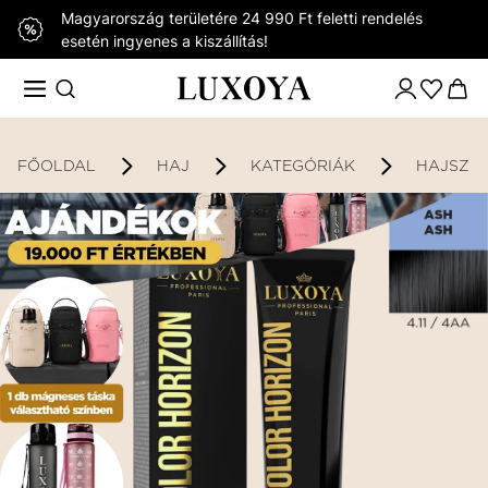
Magyarország területére 24 990 Ft feletti rendelés
esetén ingyenes a kiszállítás!
FŐOLDAL
HAJ
KATEGÓRIÁK
HAJSZÍ