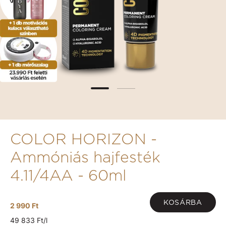
COLOR HORIZON -
Ammóniás hajfesték
4.11/4AA - 60ml
KOSÁRBA
2 990 Ft
49 833 Ft/l