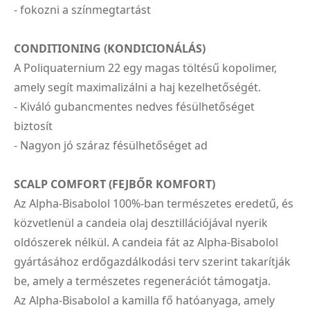
- fokozni a színmegtartást
CONDITIONING (KONDICIONÁLÁS)
A Poliquaternium 22 egy magas töltésű kopolimer,
amely segít maximalizálni a haj kezelhetőségét.
- Kiváló gubancmentes nedves fésülhetőséget
biztosít
- Nagyon jó száraz fésülhetőséget ad
SCALP COMFORT (FEJBŐR KOMFORT)
Az Alpha-Bisabolol 100%-ban természetes eredetű, és
közvetlenül a candeia olaj desztillációjával nyerik
oldószerek nélkül. A candeia fát az Alpha-Bisabolol
gyártásához erdőgazdálkodási terv szerint takarítják
be, amely a természetes regenerációt támogatja.
Az Alpha-Bisabolol a kamilla fő hatóanyaga, amely