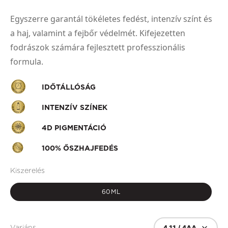
Egyszerre garantál tökéletes fedést, intenzív színt és
a haj, valamint a fejbőr védelmét. Kifejezetten
fodrászok számára fejlesztett professzionális
formula.
IDŐTÁLLÓSÁG
INTENZÍV SZÍNEK
4D PIGMENTÁCIÓ
100% ŐSZHAJFEDÉS
Kiszerelés
60ML
4.11 / 4AA
Variáns