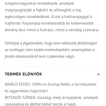
tulajdonságokkal rendelkezik, amelyek
megnyugtatják a fejbőrt és elősegítik a haj
egészséges növekedését. Ezzel a hatóanyaggal a
hajfestés folyamata kíméletesebb és kellemesebb
élmény lesz mind a fodrász, mind a vendég számára.
Felhívjuk a figyelmüket, hogy nem vállalunk felelősséget
az esetleges nem kívánt eredményekért, amennyiben a
festék alkalmazását nem szakember végzi.
TERMÉK ELŐNYÖK
KIVÁLÓ FEDÉS: 100%-os őszhaj-fedés a természetes
és egyenletes hajszínért.
INTENZÍV SZÍNEK: Gazdag, mély árnyalatok, amelyek
ragyogóvá és élettel telivé teszik a hajat.