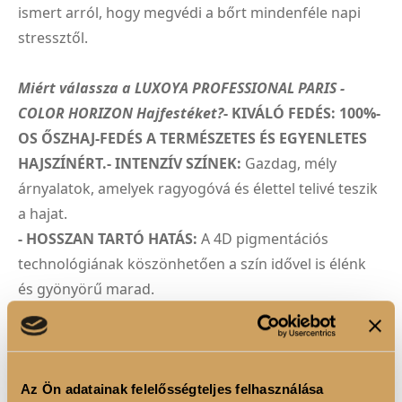
ismert arról, hogy megvédi a bőrt mindenféle napi
stressztől.
Miért válassza a LUXOYA PROFESSIONAL PARIS -
COLOR HORIZON Hajfestéket?
- KIVÁLÓ FEDÉS: 100%-
OS ŐSZHAJ-FEDÉS A TERMÉSZETES ÉS EGYENLETES
HAJSZÍNÉRT.- INTENZÍV SZÍNEK:
Gazdag, mély
árnyalatok, amelyek ragyogóvá és élettel telivé teszik
a hajat.
- HOSSZAN TARTÓ HATÁS:
A 4D pigmentációs
technológiának köszönhetően a szín idővel is élénk
és gyönyörű marad.
- ÁPOLÓ ÖSSZETEVŐK:
A hialuronsav és az alpha-
bisabolol gondoskodik a haj és a fejbőr egészségéről.
- PROFESSZIONÁLIS HASZNÁLATRA:
Kifejezetten
fodrászok és szalonok számára fejlesztették ki, hogy
Az Ön adatainak felelősségteljes felhasználása