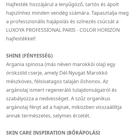
Hajfesték hozzájárul a lenyűgöző, tartós és ápolt
hajszínhez minden vendég számára. Tapasztalja meg
a professzionális hajápolás és színezés csúcsát a
LUXOYA PROFESSIONAL PARIS - COLOR HORIZON
hajfestékkel!
SHINE (FÉNYESSÉG)
Argania spinosa (más néven marokkói olaj) egy
örökzöld cserje, amely Dél-Nyugat Marokkó
mészköves, félsivatagos talaján őshonos. Az
argánolaj ismert regeneráló tulajdonságairól és
szabályozza a nedvességet. A szűz organikus
argánolaj fényt ad a hajnak, miközben visszaállítja
annak természetes, selymes érzetét.
SKIN CARE INSPIRATION (BŐRÁPOLÁSI