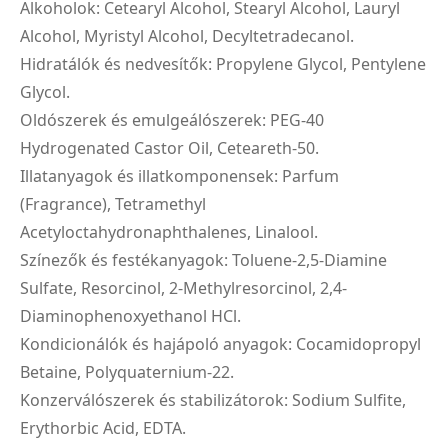
Alkoholok: Cetearyl Alcohol, Stearyl Alcohol, Lauryl
Alcohol, Myristyl Alcohol, Decyltetradecanol.
Hidratálók és nedvesítők: Propylene Glycol, Pentylene
Glycol.
Oldószerek és emulgeálószerek: PEG-40
Hydrogenated Castor Oil, Ceteareth-50.
Illatanyagok és illatkomponensek: Parfum
(Fragrance), Tetramethyl
Acetyloctahydronaphthalenes, Linalool.
Színezők és festékanyagok: Toluene-2,5-Diamine
Sulfate, Resorcinol, 2-Methylresorcinol, 2,4-
Diaminophenoxyethanol HCl.
Kondicionálók és hajápoló anyagok: Cocamidopropyl
Betaine, Polyquaternium-22.
Konzerválószerek és stabilizátorok: Sodium Sulfite,
Erythorbic Acid, EDTA.