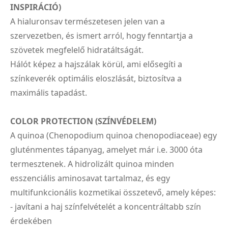
INSPIRÁCIÓ)
A hialuronsav természetesen jelen van a
szervezetben, és ismert arról, hogy fenntartja a
szövetek megfelelő hidratáltságát.
Hálót képez a hajszálak körül, ami elősegíti a
színkeverék optimális eloszlását, biztosítva a
maximális tapadást.
COLOR PROTECTION (SZÍNVÉDELEM)
A quinoa (Chenopodium quinoa chenopodiaceae) egy
gluténmentes tápanyag, amelyet már i.e. 3000 óta
termesztenek. A hidrolizált quinoa minden
esszenciális aminosavat tartalmaz, és egy
multifunkcionális kozmetikai összetevő, amely képes:
- javítani a haj színfelvételét a koncentráltabb szín
érdekében