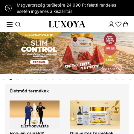
Magyarország területére 24 990 Ft feletti rendelés
esetén ingyenes a kiszállítás!
Életmód termékek
Hogyan csináld?
Díjnyertes termékek