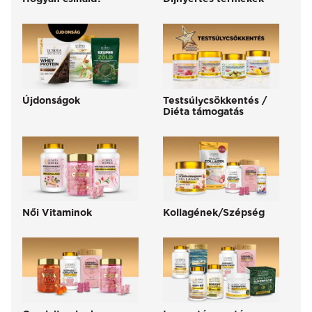
Újdonságok
Testsúlycsökkentés /
Diéta támogatás
Női Vitaminok
Kollagének/Szépség