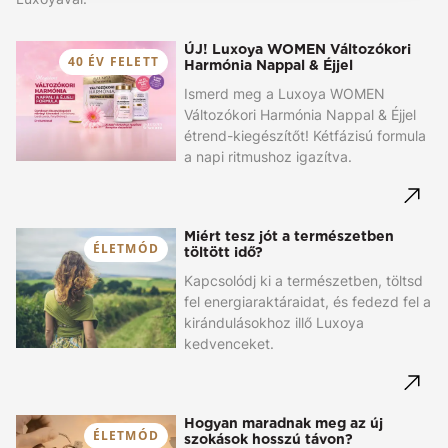
ÚJ! Luxoya WOMEN Változókori
40 ÉV FELETT
Harmónia Nappal & Éjjel
Ismerd meg a Luxoya WOMEN
Változókori Harmónia Nappal & Éjjel
étrend-kiegészítőt! Kétfázisú formula
a napi ritmushoz igazítva.
Miért tesz jót a természetben
ÉLETMÓD
töltött idő?
Kapcsolódj ki a természetben, töltsd
fel energiaraktáraidat, és fedezd fel a
kirándulásokhoz illő Luxoya
kedvenceket.
Hogyan maradnak meg az új
ÉLETMÓD
szokások hosszú távon?