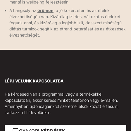
mentális wellbeing fejlesztésén.
A hangsúly az
örömön
, a jó közérzeten és az ételek
élvezhetőségén van. Kizárólag ízletes, változatos ételeket
fogunk enni, és kizárólag a legjobb ízű, desszert minőségű
diétás turmixok segítik az étrend betartását és az étkezések
élvezhetőségét.
LÉPJ VELÜNK KAPCSOLATBA
Ha kérdésed van a programmal vagy a termékekkel
kapcsolatban, akkor keress minket telefonon vagy e-mailen.
Amennyiben újdonságainkról szeretnél elsők között értesülni,
iratkozz fel hírlevelünkre.
GYAKORI KÉRDÉSEK