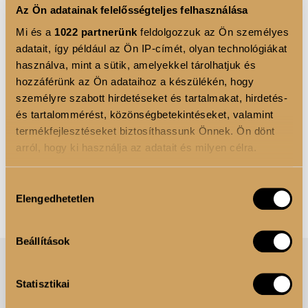
Az Ön adatainak felelősségteljes felhasználása
Mi és a
1022 partnerünk
feldolgozzuk az Ön személyes
BEAUTY COLLAGEN COMPLEX 11.000
BEAUTY 
adatait, így például az Ön IP-címét, olyan technológiákat
mg ÍZLETES KOLLAGÉN ITALPOR 300
mg ÍZLET
használva, mint a sütik, amelyekkel tárolhatjuk és
g - Mangó-maracuja ízű
Eper Hibi
hozzáférünk az Ön adataihoz a készülékén, hogy
9 990 Ft
9 990 Ft
személyre szabott hirdetéseket és tartalmakat, hirdetés-
Kiemelkedően magas, 11.000 mg kollagént
Kiemelkedő
és tartalommérést, közönségbetekintéseket, valamint
tartalmazó formula. Kirobbanóan Mangó &
kollagén tar
termékfejlesztéseket biztosíthassunk Önnek. Ön dönt
Marcuja ízben. Tudatos választás mindazoknak,
halkollagént
arról, hogy ki használja az adatait és milyen célra.
akik belülről szeretnék ...
Tovább
hibiszkusz ki
Ha engedélyezi, a következőt is meg szeretnénk tenni:
Hozzájárulás
KOSÁRBA
KOSÁ
Elengedhetetlen
Információgyűjtés az Ön földrajzi elhelyezkedéséről
kiválasztása
pár méteres pontossággal
Az Ön készülékén beazonosítása annak konkrét
Beállítások
tulajdonságainak (ujjlenyomat) aktív ellenőrzésével
Tudjon meg többet személyes adatainak feldolgozási
Statisztikai
módjairól és adja meg preferenciáit a
Részletek
ÉLETMÓD
pontban
. Bármikor módosíthatja vagy visszavonhatja a