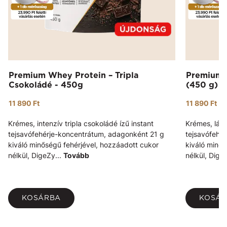
Premium Whey Protein – Tripla
Premium 
Csokoládé - 450g
(450 g)
11 890 Ft
11 890 Ft
Krémes, intenzív tripla csokoládé ízű instant
Krémes, lágy
tejsavófehérje-koncentrátum, adagonként 21 g
tejsavófehé
kiváló minőségű fehérjével, hozzáadott cukor
kiváló minős
nélkül, DigeZy...
Tovább
nélkül, Dige
KOSÁRBA
KOSÁ