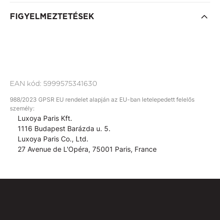
FIGYELMEZTETÉSEK
EAN kód:
5999575341630
988/2023 GPSR EU rendelet alapján az EU-ban letelepedett felelős
személy:
Luxoya Paris Kft.
1116 Budapest Barázda u. 5.
Luxoya Paris Co., Ltd.
27 Avenue de L'Opéra, 75001 Paris, France