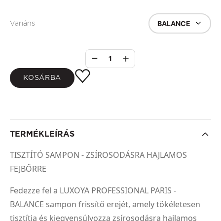
BALANCE
Variáns
1
KOSÁRBA
TERMÉKLEÍRÁS
TISZTÍTÓ SAMPON - ZSÍROSODÁSRA HAJLAMOS
FEJBŐRRE
Fedezze fel a LUXOYA PROFESSIONAL PARIS -
BALANCE sampon frissítő erejét, amely tökéletesen
tisztítja és kiegyensúlyozza zsírosodásra hajlamos