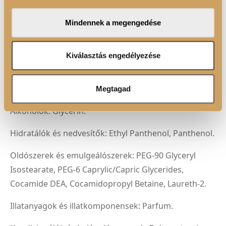
közösségi média-, hirdető- és elemező partnereinkkel
megosztjuk az Ön weboldalhasználatra vonatkozó
Mindennek a megengedése
adatait, akik kombinálhatják az adatokat más olyan
FELHASZNÁLÁSI JAVASLAT
adatokkal, amelyeket Ön adott meg számukra vagy az
Ön által használt más szolgáltatásokból gyűjtöttek.
Kiválasztás engedélyezése
Megtagad
ÖSSZETEVŐK
Alkoholok: Glycerin.
Hidratálók és nedvesítők: Ethyl Panthenol, Panthenol.
Oldószerek és emulgeálószerek: PEG-90 Glyceryl
Isostearate, PEG-6 Caprylic/Capric Glycerides,
Cocamide DEA, Cocamidopropyl Betaine, Laureth-2.
Illatanyagok és illatkomponensek: Parfum.