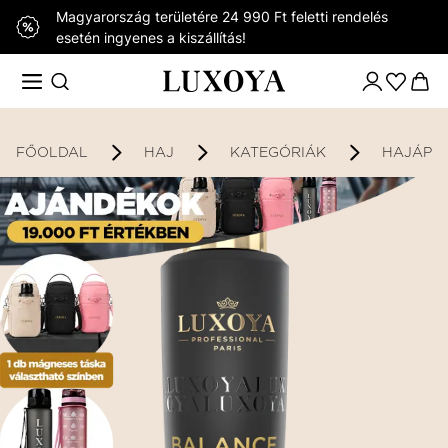
Magyarország területére 24 990 Ft feletti rendelés
esetén ingyenes a kiszállítás!
FŐOLDAL
HAJ
KATEGÓRIÁK
HAJÁPO