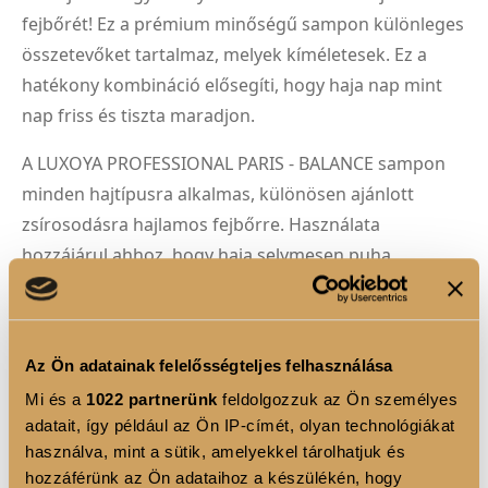
fejbőrét! Ez a prémium minőségű sampon különleges
összetevőket tartalmaz, melyek kíméletesek. Ez a
hatékony kombináció elősegíti, hogy haja nap mint
nap friss és tiszta maradjon.
A LUXOYA PROFESSIONAL PARIS - BALANCE sampon
minden hajtípusra alkalmas, különösen ajánlott
zsírosodásra hajlamos fejbőrre. Használata
hozzájárul ahhoz, hogy haja selymesen puha,
könnyen kezelhető és ragyogóan egészséges legyen.
Élvezze a professzionális hajápolás luxusát
otthonában a LUXOYA PROFESSIONAL PARIS -
Az Ön adatainak felelősségteljes felhasználása
BALANCE samponnal!
Mi és a
1022 partnerünk
feldolgozzuk az Ön személyes
adatait, így például az Ön IP-címét, olyan technológiákat
Használati utasítás:
használva, mint a sütik, amelyekkel tárolhatjuk és
1. Nedvesítse be a hajat alaposan!
hozzáférünk az Ön adataihoz a készülékén, hogy