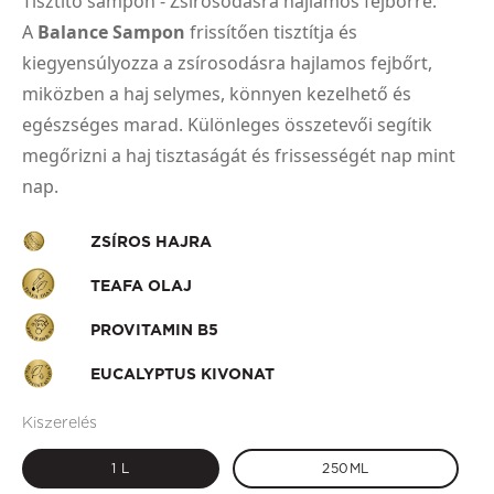
Tisztító sampon - Zsírosodásra hajlamos fejbőrre.
A
Balance Sampon
frissítően tisztítja és
kiegyensúlyozza a zsírosodásra hajlamos fejbőrt,
miközben a haj selymes, könnyen kezelhető és
egészséges marad. Különleges összetevői segítik
megőrizni a haj tisztaságát és frissességét nap mint
nap.
ZSÍROS HAJRA
TEAFA OLAJ
PROVITAMIN B5
EUCALYPTUS KIVONAT
Kiszerelés
1 L
250ML