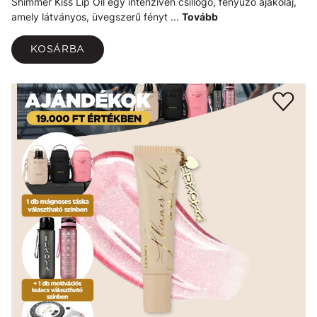
Shimmer Kiss Lip Oil egy intenzíven csillogó, fényűző ajakolaj,
amely látványos, üvegszerű fényt ...
Tovább
KOSÁRBA