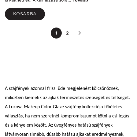
KOSÁRBA
1
2
A szájfények azonnal friss, üde megjelenést kölcsönöznek,
miközben kiemelik az ajkak természetes szépségét és teltségét.
A Luxoya Makeup Color Glaze szájfény kollekciója tökéletes
választás, ha nem szeretnél kompromisszumot kötni a csillogás
és a kényelem között. Az üvegfényes hatású szájfények
látványosan simább, dúsabb hatású ajkakat eredményeznek,