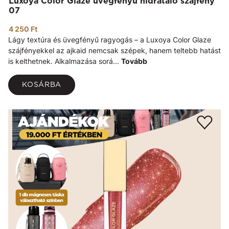
Luxoya Color Glaze üvegfényű hidratáló szájfény
07
4 250 Ft
Lágy textúra és üvegfényű ragyogás – a Luxoya Color Glaze
szájfényekkel az ajkaid nemcsak szépek, hanem teltebb hatást
is kelthetnek. Alkalmazása sorá...
Tovább
KOSÁRBA