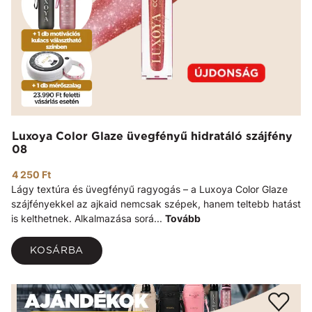
Luxoya Color Glaze üvegfényű hidratáló szájfény
08
4 250 Ft
Lágy textúra és üvegfényű ragyogás – a Luxoya Color Glaze
szájfényekkel az ajkaid nemcsak szépek, hanem teltebb hatást
is kelthetnek. Alkalmazása sorá...
Tovább
KOSÁRBA