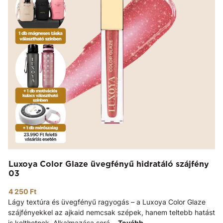
Luxoya Color Glaze üvegfényű hidratáló szájfény
03
4 250 Ft
Lágy textúra és üvegfényű ragyogás – a Luxoya Color Glaze
szájfényekkel az ajkaid nemcsak szépek, hanem teltebb hatást
is kelthetnek. Alkalmazása sorá...
Tovább