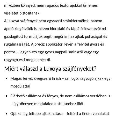
miközben könnyed, nem ragadós textúrájukkal kellemes
viseletet biztosítanak.
A Luxoya szájfények nem egyszerű sminktermékek, hanem
ápoló kiegészítők is, hiszen hidratáló és tápláló összetevőkkel
gazdagított formulájuk segít megőrizni az ajkak puhaságát és
rugalmasságát. A precíz applikátor révén a felvitel gyors és
pontos – legyen szó egy gyors nappali sminkről vagy egy
ragyogó esti megjelenésről.
Miért válaszd a Luxoya szájfényeket?
Magas fényű, üvegszerű finish – csillogó, ragyogó ajkak egy
mozdulattal
Elérhető csillámos és fényes, de nem csillámos verzióban is
– így könnyen megtalálod a stílusodhoz illőt
Optikailag teltebb ajkak hatása – feltölti a finom vonalakat