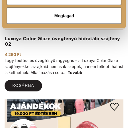
Megtagad
Luxoya Color Glaze üvegfényű hidratáló szájfény
02
4 250 Ft
Lágy textúra és üvegfényű ragyogás – a Luxoya Color Glaze
szájfényekkel az ajkaid nemcsak szépek, hanem teltebb hatást
is kelthetnek. Alkalmazása sorá...
Tovább
KOSÁRBA