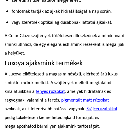
szeretik az üde, fiatalos megjelenést,
fontosnak tartják az ajkak hidratáltságát a nap során,
vagy szeretnék optikailag dúsabbnak láttatni ajkaikat.
A Color Glaze szájfények tökéletesen illeszkednek a mindennapi
sminkrutinhoz, de egy elegáns esti smink részeként is megállják
a helyüket.
Luxoya ajaksmink termékek
A Luxoya elkötelezett a magas minőségű, elérhető árú luxus
sminktermékek mellett. A szájfények mellett megtalálod
kínálatunkban a
fényes rúzsokat
, amelyek hidratálnak és
ragyognak, valamint a tartós,
pigmentált matt rúzsokat
azoknak, akik intenzívebb hatásra vágynak.
Szájceruzáinkkal
pedig tökéletesen kiemelheted ajkaid formáját, és
megalapozhatod bármilyen ajaksmink tartósságát.