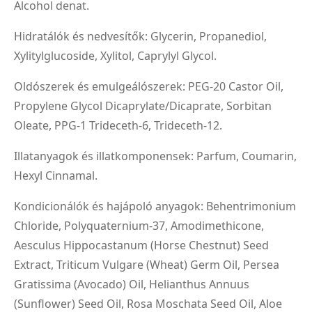
Alcohol denat.
Hidratálók és nedvesítők: Glycerin, Propanediol,
Xylitylglucoside, Xylitol, Caprylyl Glycol.
Oldószerek és emulgeálószerek: PEG-20 Castor Oil,
Propylene Glycol Dicaprylate/Dicaprate, Sorbitan
Oleate, PPG-1 Trideceth-6, Trideceth-12.
Illatanyagok és illatkomponensek: Parfum, Coumarin,
Hexyl Cinnamal.
Kondicionálók és hajápoló anyagok: Behentrimonium
Chloride, Polyquaternium-37, Amodimethicone,
Aesculus Hippocastanum (Horse Chestnut) Seed
Extract, Triticum Vulgare (Wheat) Germ Oil, Persea
Gratissima (Avocado) Oil, Helianthus Annuus
(Sunflower) Seed Oil, Rosa Moschata Seed Oil, Aloe