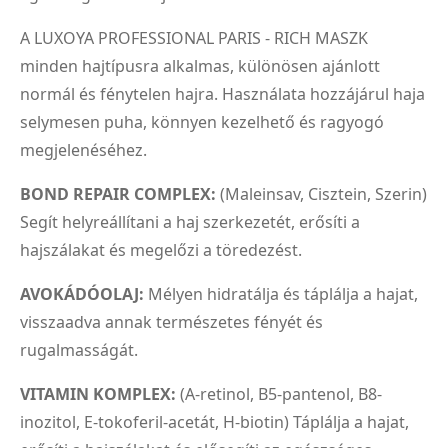
A LUXOYA PROFESSIONAL PARIS - RICH MASZK
minden hajtípusra alkalmas, különösen ajánlott
normál és fénytelen hajra. Használata hozzájárul haja
selymesen puha, könnyen kezelhető és ragyogó
megjelenéséhez.
BOND REPAIR COMPLEX:
(Maleinsav, Cisztein, Szerin)
Segít helyreállítani a haj szerkezetét, erősíti a
hajszálakat és megelőzi a töredezést.
AVOKÁDÓOLAJ:
Mélyen hidratálja és táplálja a hajat,
visszaadva annak természetes fényét és
rugalmasságát.
VITAMIN KOMPLEX:
(A-retinol, B5-pantenol, B8-
inozitol, E-tokoferil-acetát, H-biotin) Táplálja a hajat,