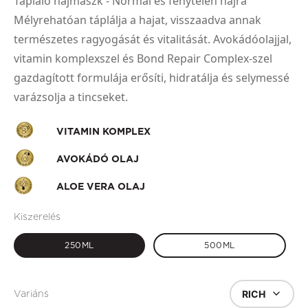
Tápláló hajmaszk - Normál és fénytelen hajra
Mélyrehatóan táplálja a hajat, visszaadva annak
természetes ragyogását és vitalitását. Avokádóolajjal,
vitamin komplexszel és Bond Repair Complex-szel
gazdagított formulája erősíti, hidratálja és selymessé
varázsolja a tincseket.
VITAMIN KOMPLEX
AVOKÁDÓ OLAJ
ALOE VERA OLAJ
Kiszerelés
250ML
500ML
RICH
Variáns