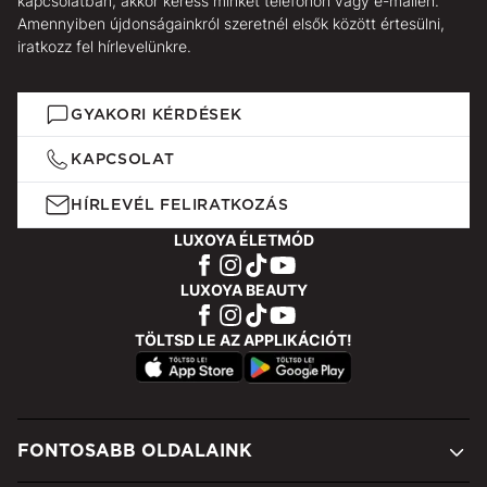
kapcsolatban, akkor keress minket telefonon vagy e-mailen.
Amennyiben újdonságainkról szeretnél elsők között értesülni,
iratkozz fel hírlevelünkre.
GYAKORI KÉRDÉSEK
KAPCSOLAT
HÍRLEVÉL FELIRATKOZÁS
LUXOYA ÉLETMÓD
LUXOYA BEAUTY
TÖLTSD LE AZ APPLIKÁCIÓT!
FONTOSABB OLDALAINK