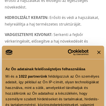
erősíti a hajszálakat és elősegíti az egészséges
növekedést.
HIDROLIZÁLT KERATIN:
Erősíti és védi a hajszálakat,
helyreállítja a haj természetes struktúráját.
VADGESZTENYE KIVONAT:
Serkenti a fejbőr
vérkeringését, elősegítve a haj növekedését és
egészségét.
CSIPKEBOGYÓOLAJ:
Regeneráló és antioxidáns
hatású, segít helyreállítani a sérült hajszálakat.
Az Ön adatainak felelősségteljes felhasználása
BÚZACSÍRAOLAJ:
Gazdag vitaminokban és ásványi
Mi és a
1022 partnerünk
feldolgozzuk az Ön személyes
anyagokban, táplálja és erősíti a hajat.
adatait, így például az Ön IP-címét, olyan technológiákat
használva, mint a sütik, amelyekkel tárolhatjuk és
Élvezze a professzionális hajápolás luxusát
hozzáférünk az Ön adataihoz a készülékén, hogy
otthonában a LUXOYA PROFESSIONAL PARIS - RICH
személyre szabott hirdetéseket és tartalmakat, hirdetés-
és tartalommérést, közönségbetekintéseket, valamint
MASZK-kal!