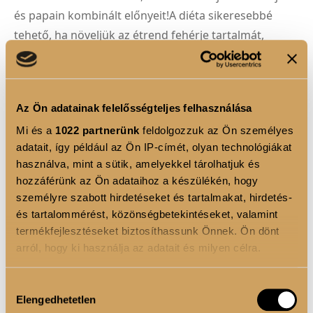
és papain kombinált előnyeit!A diéta sikeresebbé
tehető, ha növeljük az étrend fehérje tartalmát,
miközben kevesebb zsírt és szénhidrátot viszünk be.
A
fantasztikus ízű és krémes állagú fehérje turmix
rendkívül alacsony cukor és zsírtartalma
révén
Az Ön adatainak felelősségteljes felhasználása
diétás édességként is kitűnő választás. A terméket
Mi és a
1022 partnerünk
feldolgozzuk az Ön személyes
célszerű reggel, edzés után és lefekvés előtt
adatait, így például az Ön IP-címét, olyan technológiákat
fogyasztani.
használva, mint a sütik, amelyekkel tárolhatjuk és
hozzáférünk az Ön adataihoz a készülékén, hogy
személyre szabott hirdetéseket és tartalmakat, hirdetés-
TERMÉK ELŐNYÖK
és tartalommérést, közönségbetekintéseket, valamint
termékfejlesztéseket biztosíthassunk Önnek. Ön dönt
Tejsavó fehérje:
Kiváló minőségű fehérjeforrás,
arról, hogy ki használja az adatait és milyen célra.
amely segít az izmok építésében és
regenerálódásában.
Ha engedélyezi, a következőt is meg szeretnénk tenni:
Hozzájárulás
Papain enzim:
Egy természetes, növényi eredetű
Elengedhetetlen
Információgyűjtés az Ön földrajzi elhelyezkedéséről
kiválasztása
emésztő enzim, melynek feladata a fehérjék