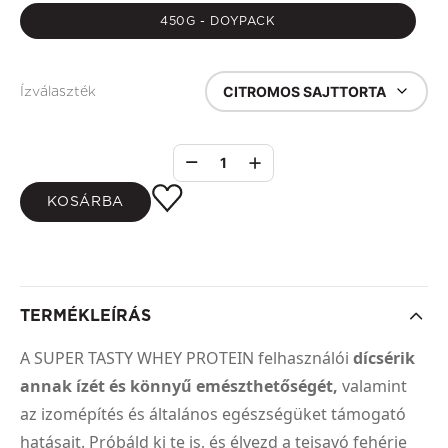
450G - DOYPACK
CITROMOS SAJTTORTA
Ízválaszték
1
KOSÁRBA
TERMÉKLEÍRÁS
A SUPER TASTY WHEY PROTEIN felhasználói
dícsérik
annak ízét és könnyű emészthetőségét,
valamint
az izomépítés és általános egészségüket támogató
hatásait. Próbáld ki te is, és élvezd a tejsavó fehérje