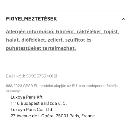
FIGYELMEZTETÉSEK
Allergén információ: Glutént, rákféléket, tojást,
halat, dióféléket, zellert, szulfitot és
puhatestűeket tartalmazhat.
EAN kód:
5999575340121
988/2023 GPSR EU rendelet alapján az EU-ban letelepedett felelős
személy:
Luxoya Paris Kft.
1116 Budapest Barázda u. 5.
Luxoya Paris Co., Ltd.
27 Avenue de L'Opéra, 75001 Paris, France