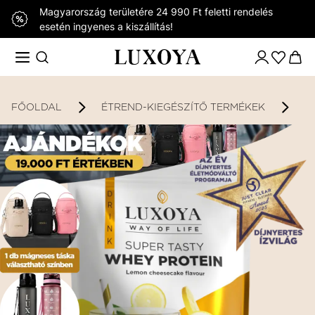
Magyarország területére 24 990 Ft feletti rendelés
esetén ingyenes a kiszállítás!
FŐOLDAL
ÉTREND-KIEGÉSZÍTŐ TERMÉKEK
K