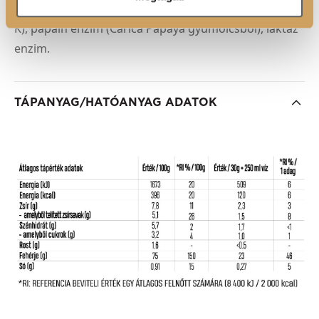
(Himalája) só, édesítőszerek (szukralóz, aceszulfám-
K), papain enzim (Carica Papaya gyümölcsből), laktáz
enzim.
TÁPANYAG/HATÓANYAG ADATOK