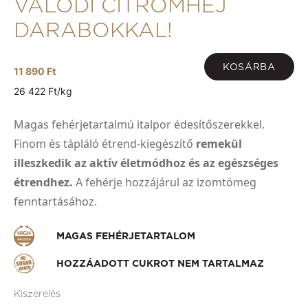
VALÓDI CITROMHÉJ
DARABOKKAL!
KOSÁRBA
11 890 Ft
26 422 Ft/kg
Magas fehérjetartalmú italpor édesítőszerekkel.
Finom és tápláló étrend-kiegészítő
remekül
illeszkedik az aktív életmódhoz és az egészséges
étrendhez.
A fehérje hozzájárul az izomtömeg
fenntartásához.
MAGAS FEHÉRJETARTALOM
HOZZÁADOTT CUKROT NEM TARTALMAZ
Kiszerelés