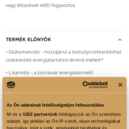
vagy étkezések előtt fogyasztva.
TERMÉK ELŐNYÖK
• Glükomannán – hozzájárul a testsúlycsökkentéshez
csökkentett energiatartalmú étrend mellett*
• L-karnitin – a zsírsavak energiatermelő
folyamatokba történő szállításában játszik szerepet
• Króm – támogatja a normál vércukorszintet és a
makrotápanyagok anyagcseréjét
Az Ön adatainak felelősségteljes felhasználása
• C-vitamin – antioxidáns hatásával segíti a szervezet
Mi és a
1022 partnerünk
feldolgozzuk az Ön személyes
adatait, így például az Ön IP-címét, olyan technológiákat
természetes védekezőképességét
használva, mint a sütik, amelyekkel tárolhatjuk és