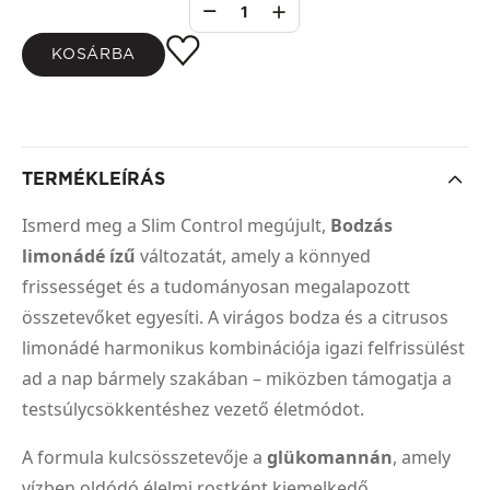
1
KOSÁRBA
TERMÉKLEÍRÁS
Ismerd meg a Slim Control megújult,
Bodzás
limonádé ízű
változatát, amely a könnyed
frissességet és a tudományosan megalapozott
összetevőket egyesíti. A virágos bodza és a citrusos
limonádé harmonikus kombinációja igazi felfrissülést
ad a nap bármely szakában – miközben támogatja a
testsúlycsökkentéshez vezető életmódot.
A formula kulcsösszetevője a
glükomannán
, amely
vízben oldódó élelmi rostként kiemelkedő