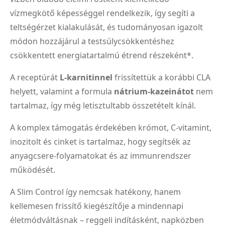
vízmegkötő képességgel rendelkezik, így segíti a
teltségérzet kialakulását, és tudományosan igazolt
módon hozzájárul a testsúlycsökkentéshez
csökkentett energiatartalmú étrend részeként*.
A receptúrát
L-karnitinnel
frissítettük a korábbi CLA
helyett, valamint a formula
nátrium-kazeinátot
nem
tartalmaz, így még letisztultabb összetételt kínál.
A komplex támogatás érdekében krómot, C-vitamint,
inozitolt és cinket is tartalmaz, hogy segítsék az
anyagcsere-folyamatokat és az immunrendszer
működését.
A Slim Control így nemcsak hatékony, hanem
kellemesen frissítő kiegészítője a mindennapi
életmódváltásnak – reggeli indításként, napközben