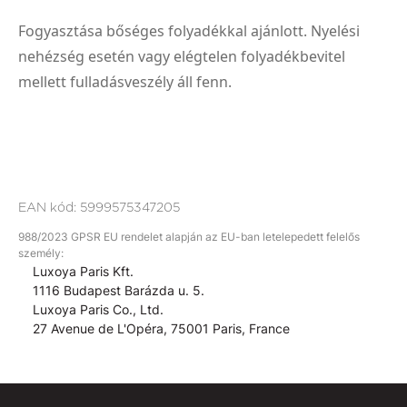
Fogyasztása bőséges folyadékkal ajánlott. Nyelési
nehézség esetén vagy elégtelen folyadékbevitel
mellett fulladásveszély áll fenn.
EAN kód:
5999575347205
988/2023 GPSR EU rendelet alapján az EU-ban letelepedett felelős
személy:
Luxoya Paris Kft.
1116 Budapest Barázda u. 5.
Luxoya Paris Co., Ltd.
27 Avenue de L'Opéra, 75001 Paris, France