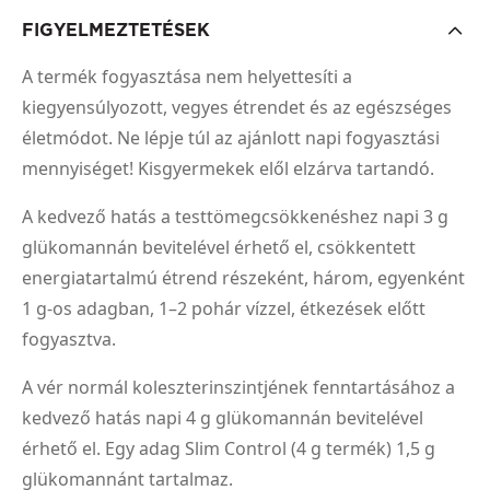
FIGYELMEZTETÉSEK
A termék fogyasztása nem helyettesíti a
kiegyensúlyozott, vegyes étrendet és az egészséges
életmódot. Ne lépje túl az ajánlott napi fogyasztási
mennyiséget! Kisgyermekek elől elzárva tartandó.
A kedvező hatás a testtömegcsökkenéshez napi 3 g
glükomannán bevitelével érhető el, csökkentett
energiatartalmú étrend részeként, három, egyenként
1 g-os adagban, 1–2 pohár vízzel, étkezések előtt
fogyasztva.
A vér normál koleszterinszintjének fenntartásához a
kedvező hatás napi 4 g glükomannán bevitelével
érhető el. Egy adag Slim Control (4 g termék) 1,5 g
glükomannánt tartalmaz.