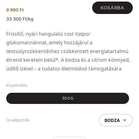
KOSÁRBA
9 990 Ft
33 300 Ft/kg
Frissítő, nyári hangulatú rost italpor
glükomannánnal, amely hozzájárul a
testsúlycsökkentéshez csökkentett energiatartalmú
étrend keretein belül*. A bodza és a citrom könnyed,
üdítő ízével – a tudatos életmódod támogatására
Kiszerelés
300G
BODZA
Ízválaszték