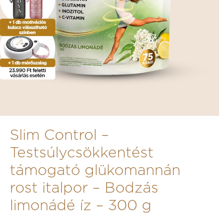
Slim Control –
Testsúlycsökkentést
támogató glükomannán
rost italpor – Bodzás
limonádé íz – 300 g