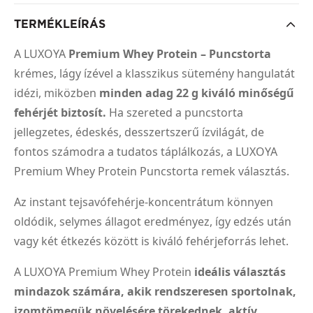
TERMÉKLEÍRÁS
A LUXOYA
Premium Whey Protein – Puncstorta
krémes, lágy ízével a klasszikus sütemény hangulatát
idézi, miközben
minden adag 22 g kiváló minőségű
fehérjét biztosít.
Ha szereted a puncstorta
jellegzetes, édeskés, desszertszerű ízvilágát, de
fontos számodra a tudatos táplálkozás, a LUXOYA
Premium Whey Protein Puncstorta remek választás.
Az instant tejsavófehérje-koncentrátum könnyen
oldódik, selymes állagot eredményez, így edzés után
vagy két étkezés között is kiváló fehérjeforrás lehet.
A LUXOYA Premium Whey Protein
ideális választás
mindazok számára, akik rendszeresen sportolnak,
izomtömegük növelésére törekednek, aktív