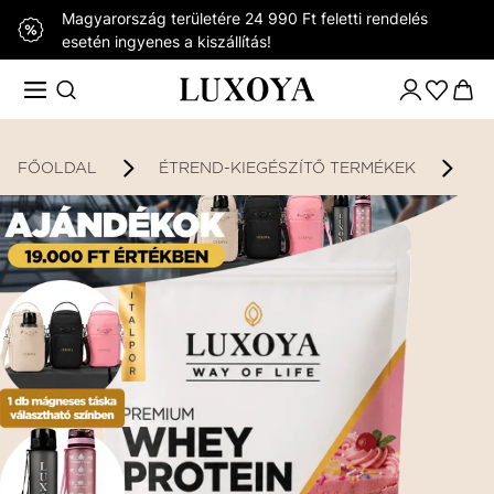
Magyarország területére 24 990 Ft feletti rendelés
esetén ingyenes a kiszállítás!
FŐOLDAL
ÉTREND-KIEGÉSZÍTŐ TERMÉKEK
K