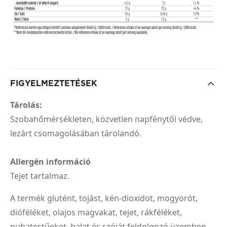
FIGYELMEZTETÉSEK
Tárolás:
Szobahőmérsékleten, közvetlen napfénytől védve,
lezárt csomagolásában tárolandó.
Allergén információ
Tejet tartalmaz.
A termék glutént, tojást, kén-dioxidot, mogyorót,
dióféléket, olajos magvakat, tejet, rákféléket,
puhatestűeket, halat és szóját feldolgozó üzemben