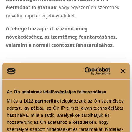
életmódot folytatnak
, vagy egyszerűen szeretnék
növelni napi fehérjebevitelüket.
A fehérje hozzájárul az izomtömeg
növekedéséhez, az izomtömeg fenntartásához,
valamint a normál csontozat fenntartásához.
TERMÉK ELŐNYÖK
22 g fehérje adagonként a napi fehérjebevitel
támogatására.
Az Ön adatainak felelősségteljes felhasználása
72% fehérjetartalom, kiváló minőségű instant
Mi és a
1022 partnerünk
feldolgozzuk az Ön személyes
tejsavófehérje-koncentrátumból.
adatait, így például az Ön IP-címét, olyan technológiákat
használva, mint a sütik, amelyekkel tárolhatjuk és
Hozzáadott cukor nélkül, édesítőszerekkel.
hozzáférünk az Ön adataihoz a készülékén, hogy
DigeZyme® multienzim komplexszel, amely öt
személyre szabott hirdetéseket és tartalmakat, hirdetés-