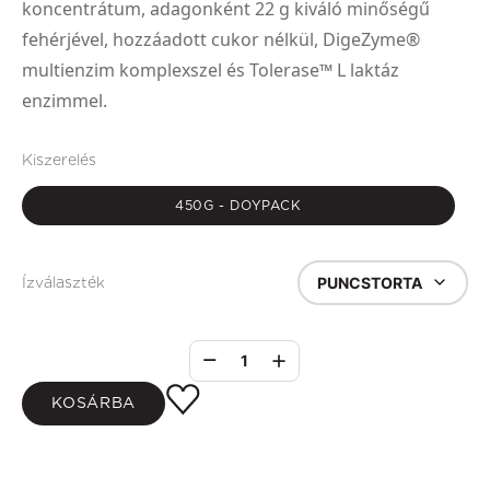
koncentrátum, adagonként 22 g kiváló minőségű
fehérjével, hozzáadott cukor nélkül, DigeZyme®
multienzim komplexszel és Tolerase™ L laktáz
enzimmel.
Kiszerelés
450G - DOYPACK
PUNCSTORTA
Ízválaszték
1
KOSÁRBA