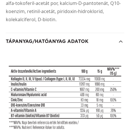
alfa-tokoferil-acetát por, kalcium-D-pantotenát, Q10-
koenzim, retinil-acetát, piridoxin-hidroklorid,
kolekalciferol, D-biotin.
TÁPANYAG/HATÓANYAG ADATOK