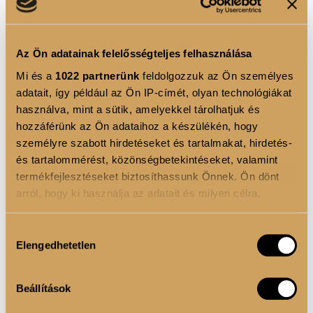
céklavörös színezék
felel.
Engedd, hogy a szépséged belülről ragyogjon
Az Ön adatainak felelősségteljes felhasználása
Ez a szépségital minden kortyban emlékeztet arra,
Mi és a
1022 partnerünk
feldolgozzuk az Ön személyes
hogy a bőr, a haj és a köröm egészsége nem csupán
adatait, így például az Ön IP-címét, olyan technológiákat
külső ápoláson múlik. A
Málnabomba
a napi rutin
használva, mint a sütik, amelyekkel tárolhatjuk és
részeként hozzájárulhat ahhoz, hogy frissebbnek,
hozzáférünk az Ön adataihoz a készülékén, hogy
személyre szabott hirdetéseket és tartalmakat, hirdetés-
ragyogóbbnak és energikusabbnak érezd magad –
és tartalommérést, közönségbetekintéseket, valamint
természetes módon, kívül-belül egyensúlyban.
termékfejlesztéseket biztosíthassunk Önnek. Ön dönt
arról, hogy ki használja az adatait és milyen célra.
TERMÉK ELŐNYÖK
Ha engedélyezi, a következőt is meg szeretnénk tenni:
Hozzájárulás
Elengedhetetlen
Információgyűjtés az Ön földrajzi elhelyezkedéséről
11.000 mg kollagén
– a szervezet számára
kiválasztása
pár méteres pontossággal
hasznosuló peptidek kombinációja.
Az Ön készülékén beazonosítása annak konkrét
Beállítások
200 mg C-vitamin
– a normál
tulajdonságainak (ujjlenyomat) aktív ellenőrzésével
kollagéntermelésért és a sejtek védelméért.