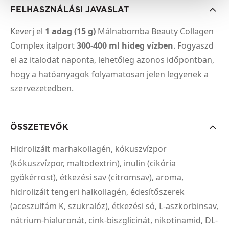
FELHASZNÁLÁSI JAVASLAT
Keverj el
1 adag (15 g)
Málnabomba Beauty Collagen
Complex italport
300-400 ml hideg vízben
. Fogyaszd
el az italodat naponta, lehetőleg azonos időpontban,
hogy a hatóanyagok folyamatosan jelen legyenek a
szervezetedben.
ÖSSZETEVŐK
Hidrolizált marhakollagén, kókuszvízpor
(kókuszvízpor, maltodextrin), inulin (cikória
gyökérrost), étkezési sav (citromsav), aroma,
hidrolizált tengeri halkollagén, édesítőszerek
(aceszulfám K, szukralóz), étkezési só, L-aszkorbinsav,
nátrium-hialuronát, cink-biszglicinát, nikotinamid, DL-