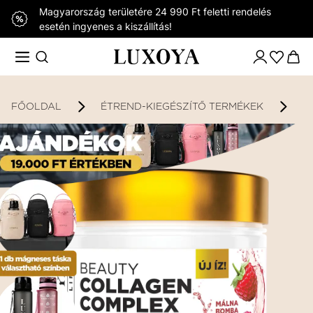
Magyarország területére 24 990 Ft feletti rendelés
esetén ingyenes a kiszállítás!
FŐOLDAL
ÉTREND-KIEGÉSZÍTŐ TERMÉKEK
K