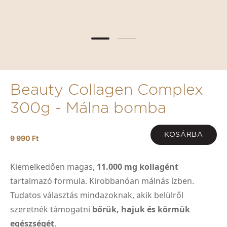
Beauty Collagen Complex
300g - Málna bomba
KOSÁRBA
9 990 Ft
Kiemelkedően magas,
11.000 mg kollagént
tartalmazó formula. Kirobbanóan málnás ízben.
Tudatos választás mindazoknak, akik belülről
szeretnék támogatni
bőrük, hajuk és körmük
egészségét
.