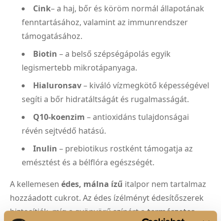
Cink
– a haj, bőr és köröm normál állapotának
fenntartásához, valamint az immunrendszer
támogatásához.
Biotin
– a belső szépségápolás egyik
legismertebb mikrotápanyaga.
Hialuronsav
– kiváló vízmegkötő képességével
segíti a bőr hidratáltságát és rugalmasságát.
Q10-koenzim
– antioxidáns tulajdonságai
révén sejtvédő hatású.
Inulin
– prebiotikus rostként támogatja az
emésztést és a bélflóra egészségét.
A kellemesen
édes, málna ízű
italpor nem tartalmaz
hozzáadott cukrot. Az édes ízélményt édesítőszerek
biztosítják, míg a gyönyörű színért a
természetes