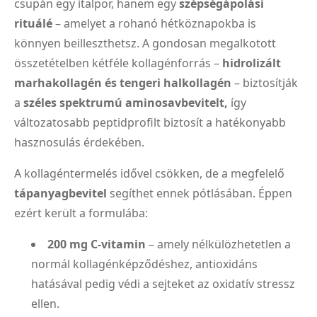
csupán egy italpor, hanem egy
szépségápolási
rituálé
– amelyet a rohanó hétköznapokba is
könnyen beilleszthetsz. A gondosan megalkotott
összetételben kétféle kollagénforrás –
hidrolizált
marhakollagén és tengeri halkollagén
– biztosítják
a
széles spektrumú aminosavbevitelt,
így
változatosabb peptidprofilt biztosít a hatékonyabb
hasznosulás érdekében.
A kollagéntermelés idővel csökken, de a megfelelő
tápanyagbevitel
segíthet ennek pótlásában. Éppen
ezért került a formulába:
200 mg C-vitamin
– amely nélkülözhetetlen a
normál kollagénképződéshez, antioxidáns
hatásával pedig védi a sejteket az oxidatív stressz
ellen.