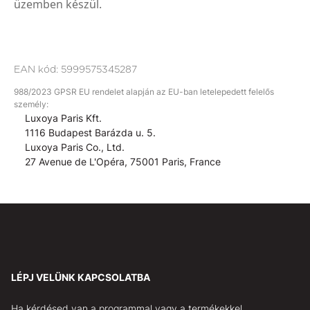
üzemben készül.
EAN kód:
5999575345287
988/2023 GPSR EU rendelet alapján az EU-ban letelepedett felelős
személy:
Luxoya Paris Kft.
1116 Budapest Barázda u. 5.
Luxoya Paris Co., Ltd.
27 Avenue de L'Opéra, 75001 Paris, France
LÉPJ VELÜNK KAPCSOLATBA
Ha kérdésed van a programmal vagy a termékekkel