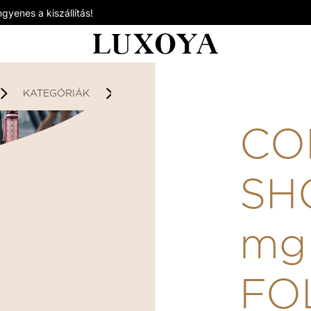
gyenes a kiszállítás!
KATEGÓRIÁK
KOLLAGÉNEK/SZÉPSÉG
COL
CO
SH
mg
FO