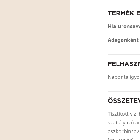
TERMÉK 
Hialuronsavv
Adagonként 
FELHASZ
Naponta igyo
ÖSSZETE
Tisztított ví
szabályozó an
aszkorbinsav,