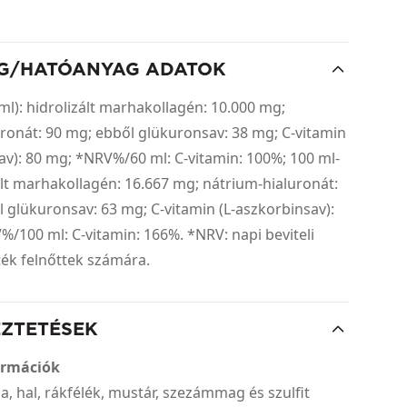
G/HATÓANYAG ADATOK
ml): hidrolizált marhakollagén: 10.000 mg;
ronát: 90 mg; ebből glükuronsav: 38 mg; C-vitamin
av): 80 mg; *NRV%/60 ml: C-vitamin: 100%; 100 ml-
ált marhakollagén: 16.667 mg; nátrium-hialuronát:
 glükuronsav: 63 mg; C-vitamin (L-aszkorbinsav):
/100 ml: C-vitamin: 166%. *NRV: napi beviteli
ték felnőttek számára.
EZTETÉSEK
ormációk
ója, hal, rákfélék, mustár, szezámmag és szulfit