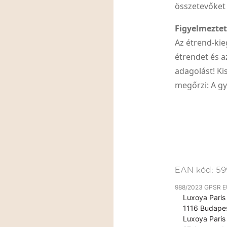
összetevőket
Figyelmezte
Az étrend-kie
étrendet és a
adagolást! K
megőrzi: A gy
EAN kód:
59
988/2023 GPSR EU 
Luxoya Paris 
1116 Budapes
Luxoya Paris 