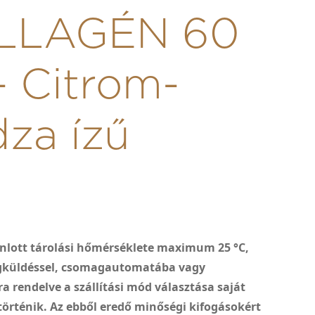
LLAGÉN 60
- Citrom-
za ízű
nlott tárolási hőmérséklete maximum 25 °C,
gküldéssel, csomagautomatába vagy
 rendelve a szállítási mód választása saját
 történik. Az ebből eredő minőségi kifogásokért