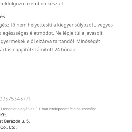
 feldolgozó üzemben készült.
tés
gészítő nem helyettesíti a kiegyensúlyozott, vegyes
z egészséges életmódot. Ne lépje túl a javasolt
isgyermekek elől elzárva tartandó! Minőségét
ártás napjától számított 24 hónap.
99575343771
rendelet alapján az EU-ban letelepedett felelős személy:
Kft.
t Barázda u. 5.
Co., Ltd.