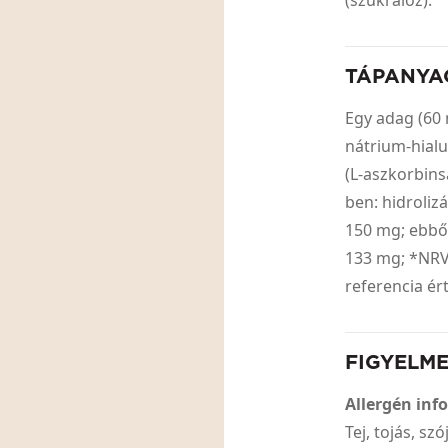
(szukralóz).
TÁPANYA
Egy adag (60 
nátrium-hialu
(L-aszkorbins
ben: hidroliz
150 mg; ebből
133 mg; *NRV%
referencia ér
FIGYELM
Allergén inf
Tej, tojás, sz