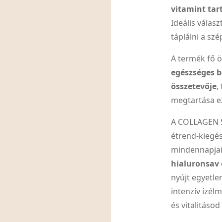
vitamint tar
Ideális válas
táplálni a szé
A termék fő 
egészséges b
összetevője
,
megtartása e
A COLLAGEN S
étrend-kiegés
mindennapja
hialuronsav 
nyújt egyetlen
intenzív ízé
és vitalitáso