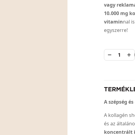
vagy reklamá
10.000 mg ko
vitamin
nal i
egyszerre!
1
TERMÉKL
A szépség és
A kollagén sh
és az általán
koncentrált i