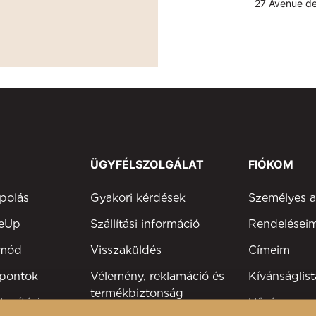
27 Avenue de
ÜGYFÉLSZOLGÁLAT
FIÓKOM
polás
Gyakori kérdések
Személyes 
keUp
Szállítási információ
Rendelései
tmód
Visszaküldés
Címeim
 pontok
Vélemény, reklamáció és
Kívánságlist
termékbiztonság
kesítési
Hűségprog