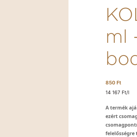
KO
ml 
bod
850 Ft
14 167 Ft/l
A termék ajá
ezért csoma
csomagpontra
felelősségre