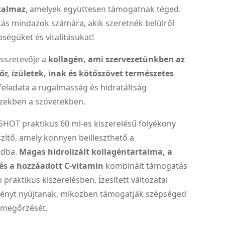
talmaz
, amelyek együttesen támogatnak téged.
ztás mindazok számára, akik szeretnék belülről
pségüket és vitalitásukat!
összetevője a
kollagén, ami szervezetünkben az
őr, ízületek, inak és kötőszövet természetes
 feladata a rugalmasság és hidratáltság
zekben a szövetekben.
HOT praktikus 60 ml-es kiszerelésű folyékony
zítő, amely könnyen beilleszthető a
idba.
Magas hidrolizált kollagéntartalma, a
és a hozzáadott C-vitamin
kombinált támogatás
 praktikus kiszerelésben. Ízesített változatai
lményt nyújtanak, miközben támogatják szépséged
d megőrzését.