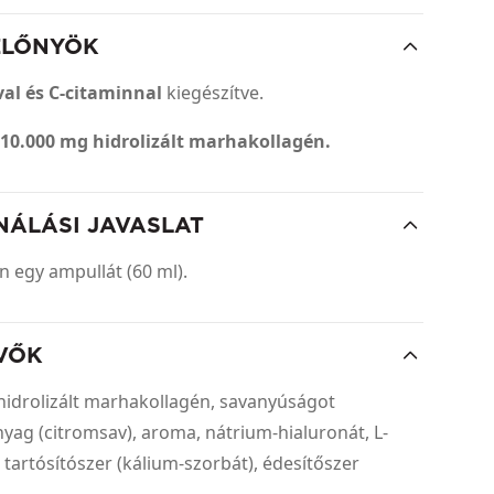
ELŐNYÖK
al és C-citaminnal
kiegészítve.
10.000 mg hidrolizált marhakollagén.
NÁLÁSI JAVASLAT
n egy ampullát (60 ml).
VŐK
z, hidrolizált marhakollagén, savanyúságot
yag (citromsav), aroma, nátrium-hialuronát, L-
 tartósítószer (kálium-szorbát), édesítőszer