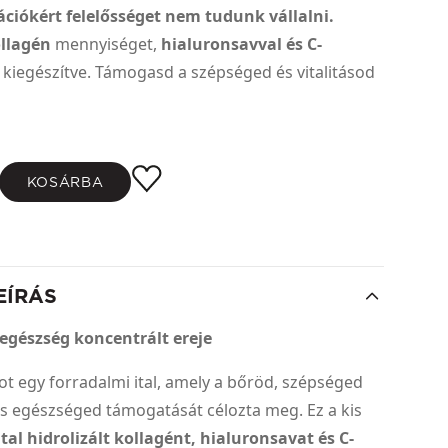
ciókért felelősséget nem tudunk vállalni.
llagén
mennyiséget,
hialuronsavval és C-
s kiegészítve. Támogasd a szépséged és vitalitásod
KOSÁRBA
EÍRÁS
 egészség koncentrált ereje
ot egy forradalmi ital, amely a bőröd, szépséged
os egészséged támogatását célozta meg. Ez a kis
tal hidrolizált kollagént, hialuronsavat és C-