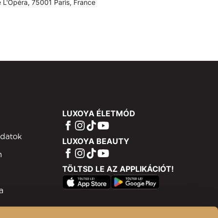
 L'Opéra, 75001 Paris, France
LUXOYA ÉLETMÓD
adatok
LUXOYA BEAUTY
m
TÖLTSD LE AZ APPLIKÁCIÓT!
a
ram