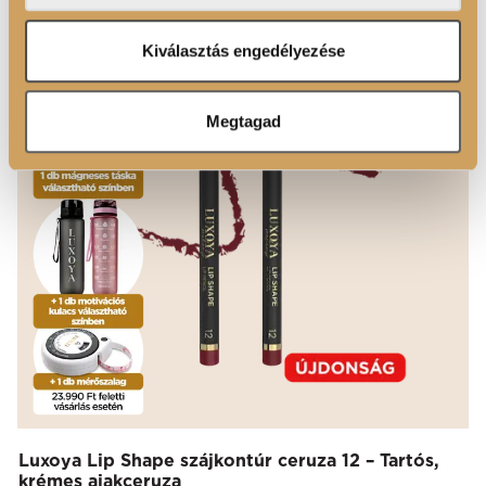
adatokkal, amelyeket Ön adott meg számukra vagy az
Ön által használt más szolgáltatásokból gyűjtöttek.
Kiválasztás engedélyezése
Megtagad
Luxoya Lip Shape szájkontúr ceruza 12 – Tartós,
krémes ajakceruza