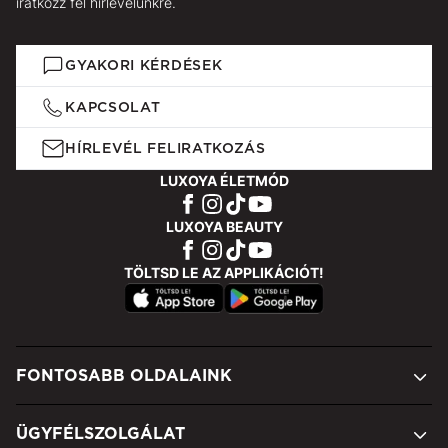
iratkozz fel hírlevelünkre.
GYAKORI KÉRDÉSEK
KAPCSOLAT
HÍRLEVÉL FELIRATKOZÁS
LUXOYA ÉLETMÓD
LUXOYA BEAUTY
TÖLTSD LE AZ APPLIKÁCIÓT!
FONTOSABB OLDALAINK
ÜGYFÉLSZOLGÁLAT