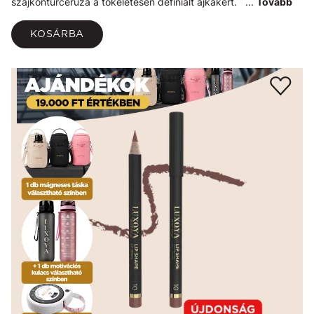
szájkontúrceruza a tökéletesen definiált ajkakért. ...
Tovább
KOSÁRBA