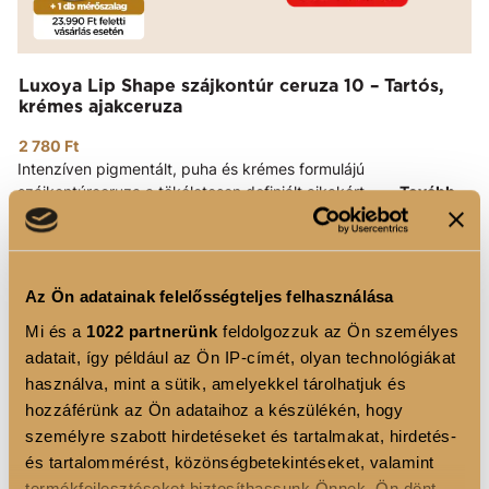
Luxoya Lip Shape szájkontúr ceruza 10 – Tartós,
krémes ajakceruza
2 780 Ft
Intenzíven pigmentált, puha és krémes formulájú
szájkontúrceruza a tökéletesen definiált ajkakért. ...
Tovább
KOSÁRBA
Az Ön adatainak felelősségteljes felhasználása
Mi és a
1022 partnerünk
feldolgozzuk az Ön személyes
adatait, így például az Ön IP-címét, olyan technológiákat
használva, mint a sütik, amelyekkel tárolhatjuk és
hozzáférünk az Ön adataihoz a készülékén, hogy
személyre szabott hirdetéseket és tartalmakat, hirdetés-
és tartalommérést, közönségbetekintéseket, valamint
termékfejlesztéseket biztosíthassunk Önnek. Ön dönt