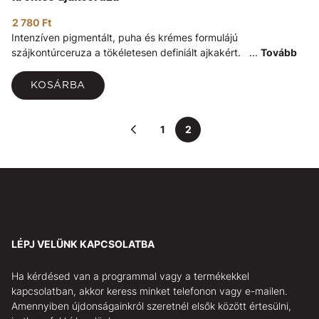
2 780 Ft
Intenzíven pigmentált, puha és krémes formulájú
szájkontúrceruza a tökéletesen definiált ajkakért. ...
Tovább
KOSÁRBA
1
2
LÉPJ VELÜNK KAPCSOLATBA
Ha kérdésed van a programmal vagy a termékekkel
kapcsolatban, akkor keress minket telefonon vagy e-mailen.
Amennyiben újdonságainkról szeretnél elsők között értesülni,