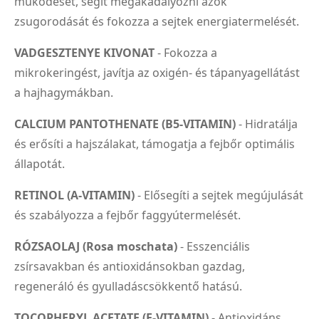
működését, segít megakadályozni azok
zsugorodását és fokozza a sejtek energiatermelését.
VADGESZTENYE KIVONAT
- Fokozza a
mikrokeringést, javítja az oxigén- és tápanyagellátást
a hajhagymákban.
CALCIUM PANTOTHENATE (B5-VITAMIN)
- Hidratálja
és erősíti a hajszálakat, támogatja a fejbőr optimális
állapotát.
RETINOL (A-VITAMIN)
- Elősegíti a sejtek megújulását
és szabályozza a fejbőr faggyútermelését.
RÓZSAOLAJ (Rosa moschata)
- Esszenciális
zsírsavakban és antioxidánsokban gazdag,
regeneráló és gyulladáscsökkentő hatású.
TOCOPHERYL ACETATE (E-VITAMIN)
- Antioxidáns