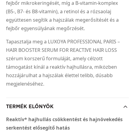
fejbőr mikrokeringését, míg a B-vitamin-komplex
(B5-, B7- és B8-vitamin), a retinol és a rózsaolaj
együttesen segítik a hajszálak megerősítését és a
fejbőr egyensúlyának megőrzését.
Tapasztalja meg a LUXOYA PROFESSIONAL PARIS –
HAIR BOOSTER SERUM FOR REACTIVE HAIR LOSS
szérum korszerű formuláját, amely célzott
támogatást kínál a reaktív hajhullásra, miközben
hozzájárulhat a hajszálak élettel telibb, dúsabb
megjelenéséhez.
TERMÉK ELŐNYÖK
Reaktív* hajhullás csökkentést és hajnövekedés
serkentést elősegítő hatás