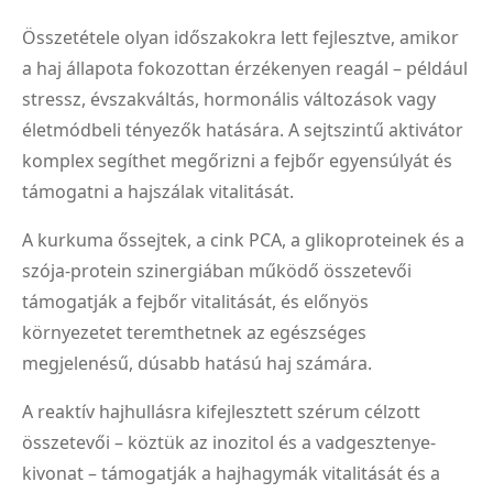
Összetétele olyan időszakokra lett fejlesztve, amikor
a haj állapota fokozottan érzékenyen reagál – például
stressz, évszakváltás, hormonális változások vagy
életmódbeli tényezők hatására. A sejtszintű aktivátor
komplex segíthet megőrizni a fejbőr egyensúlyát és
támogatni a hajszálak vitalitását.
A kurkuma őssejtek, a cink PCA, a glikoproteinek és a
szója-protein szinergiában működő összetevői
támogatják a fejbőr vitalitását, és előnyös
környezetet teremthetnek az egészséges
megjelenésű, dúsabb hatású haj számára.
A reaktív hajhullásra kifejlesztett szérum célzott
összetevői – köztük az inozitol és a vadgesztenye-
kivonat – támogatják a hajhagymák vitalitását és a