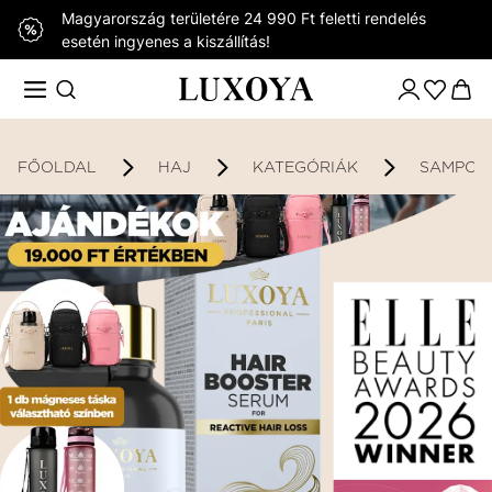
Magyarország területére 24 990 Ft feletti rendelés
esetén ingyenes a kiszállítás!
FŐOLDAL
HAJ
KATEGÓRIÁK
SAMPON