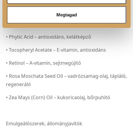
• Biotin – H-vitamin, a haj és fejbőr egészségéért
Megtagad
• Inositol – sejtfalalkotó, hajnövekedést támogató
hatás
• Phytic Acid – antioxidáns, kelátképző
• Tocopheryl Acetate – E-vitamin, antioxidáns
• Retinol – A-vitamin, sejtmegújító
• Rosa Moschata Seed Oil – vadrózsamag-olaj, tápláló,
regeneráló
• Zea Mays (Corn) Oil – kukoricaolaj, bőrpuhító
Emulgeálószerek, állományjavítók