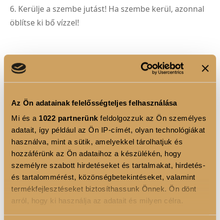
6. Kerülje a szembe jutást! Ha szembe kerül, azonnal
öblítse ki bő vízzel!
ÖSSZETEVŐK
Alapoldószerek, hidratálók
Az Ön adatainak felelősségteljes felhasználása
Mi és a
1022 partnerünk
feldolgozzuk az Ön személyes
• Aqua – víz
adatait, így például az Ön IP-címét, olyan technológiákat
használva, mint a sütik, amelyekkel tárolhatjuk és
• Alcohol denat. – denaturált alkohol
hozzáférünk az Ön adataihoz a készülékén, hogy
személyre szabott hirdetéseket és tartalmakat, hirdetés-
• Glycerin – természetes eredetű hidratáló
és tartalommérést, közönségbetekintéseket, valamint
• Pentylene Glycol – nedvességmegkötő, stabilizáló
termékfejlesztéseket biztosíthassunk Önnek. Ön dönt
arról, hogy ki használja az adatait és milyen célra.