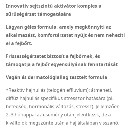
Innovatív sejtszintű aktivátor komplex a
sűrűségérzet támogatására
Lágyan géles formula, amely megkönnyíti az
alkalmazást, komfortérzetet nyújt és nem nehezíti
el a fejbőrt.
Frissességérzetet biztosít a fejbőrnek, és
támogatja a fejbőr egyensúlyának fenntartását
Vegán és dermatológiailag tesztelt formula
*Reaktív hajhullás (telogén effluvium): átmeneti,
diffúz hajhullás specifikus stresszor hatására (pl.
betegség, hormonális változás, stressz). Jellemzően
2–3 hónappal az esemény után jelentkezik, de a
kiváltó ok megszűnte után a haj általában visszanő.