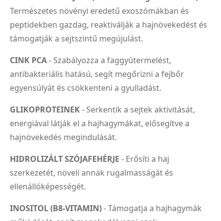
Természetes növényi eredetű exoszómákban és
peptidekben gazdag, reaktiválják a hajnövekedést és
támogatják a sejtszintű megújulást.
CINK PCA
- Szabályozza a faggyútermelést,
antibakteriális hatású, segít megőrizni a fejbőr
egyensúlyát és csökkenteni a gyulladást.
GLIKOPROTEINEK
- Serkentik a sejtek aktivitását,
energiával látják el a hajhagymákat, elősegítve a
hajnövekedés megindulását.
HIDROLIZÁLT SZÓJAFEHÉRJE
- Erősíti a haj
szerkezetét, növeli annak rugalmasságát és
ellenállóképességét.
INOSITOL (B8-VITAMIN)
- Támogatja a hajhagymák