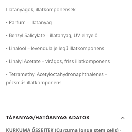
Illatanyagok, illatkomponensek
• Parfum – illatanyag
• Benzyl Salicylate – illatanyag, UV-elnyelő
• Linalool – levendula jellegű illatkomponens
• Linalyl Acetate – virágos, friss illatkomponens
• Tetramethyl Acetyloctahydronaphthalenes –
pézsmás illatkomponens
TÁPANYAG/HATÓANYAG ADATOK
KURKUMA ŐSSEJTEK (Curcuma longa stem cells)
-