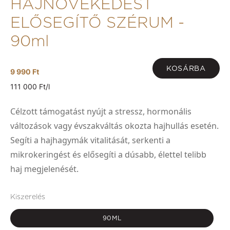
HAJNÖVEKEDÉST
ELŐSEGÍTŐ SZÉRUM -
90ml
KOSÁRBA
9 990 Ft
111 000 Ft/l
Célzott támogatást nyújt a stressz, hormonális
változások vagy évszakváltás okozta hajhullás esetén.
Segíti a hajhagymák vitalitását, serkenti a
mikrokeringést és elősegíti a dúsabb, élettel telibb
haj megjelenését.
Kiszerelés
90ML