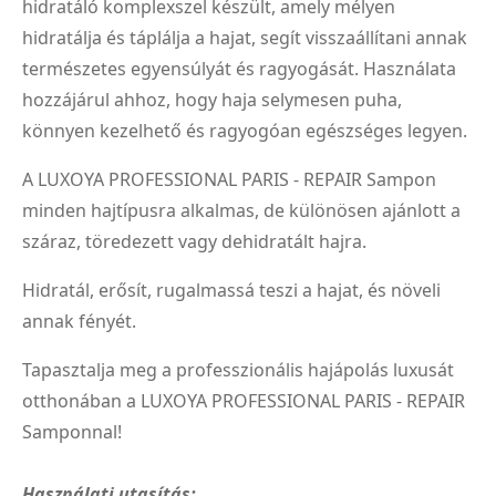
hidratáló komplexszel készült, amely mélyen
hidratálja és táplálja a hajat, segít visszaállítani annak
természetes egyensúlyát és ragyogását. Használata
hozzájárul ahhoz, hogy haja selymesen puha,
könnyen kezelhető és ragyogóan egészséges legyen.
A LUXOYA PROFESSIONAL PARIS - REPAIR Sampon
minden hajtípusra alkalmas, de különösen ajánlott a
száraz, töredezett vagy dehidratált hajra.
Hidratál, erősít, rugalmassá teszi a hajat, és növeli
annak fényét.
Tapasztalja meg a professzionális hajápolás luxusát
otthonában a LUXOYA PROFESSIONAL PARIS - REPAIR
Samponnal!
Használati utasítás: