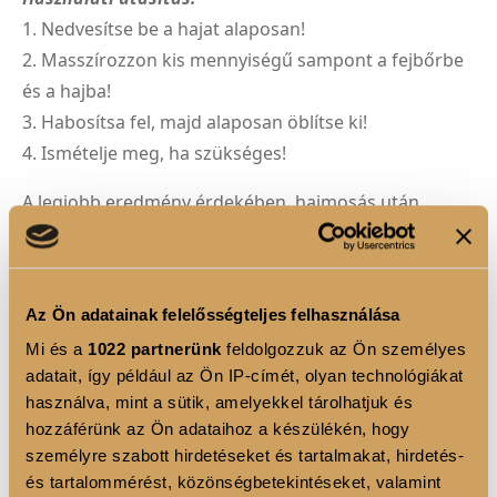
1. Nedvesítse be a hajat alaposan!
2. Masszírozzon kis mennyiségű sampont a fejbőrbe
és a hajba!
3. Habosítsa fel, majd alaposan öblítse ki!
4. Ismételje meg, ha szükséges!
A legjobb eredmény érdekében, hajmosás után
használja a LUXOYA REPAIR kondicionálót!
Az Ön adatainak felelősségteljes felhasználása
TERMÉK ELŐNYÖK
Mi és a
1022 partnerünk
feldolgozzuk az Ön személyes
Intenzív hidratáló sampon száraz és sérült hajra
adatait, így például az Ön IP-címét, olyan technológiákat
használva, mint a sütik, amelyekkel tárolhatjuk és
Különleges hidratáló komplexszel
hozzáférünk az Ön adataihoz a készülékén, hogy
személyre szabott hirdetéseket és tartalmakat, hirdetés-
Parabén-, szulfát- és állatkísérlet-mentesen előállított
és tartalommérést, közönségbetekintéseket, valamint
formula