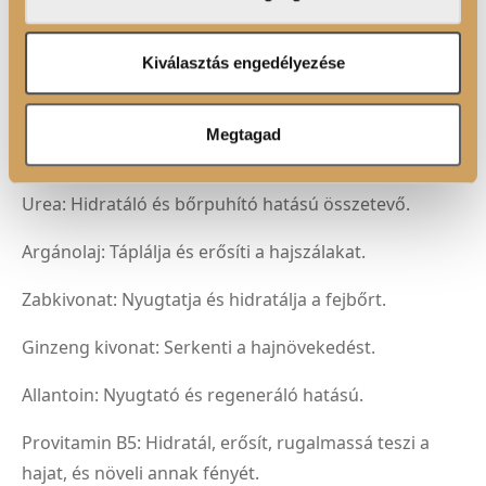
adatait, akik kombinálhatják az adatokat más olyan
adatokkal, amelyeket Ön adott meg számukra vagy az
Nátrium-PCA: A bőrben is megtalálható természetes
Ön által használt más szolgáltatásokból gyűjtöttek.
Kiválasztás engedélyezése
hidratáló faktor.
Trehalóz: Cukorfajta, amely védi a hajat a
Megtagad
károsodásoktól.
Urea: Hidratáló és bőrpuhító hatású összetevő.
Argánolaj: Táplálja és erősíti a hajszálakat.
Zabkivonat: Nyugtatja és hidratálja a fejbőrt.
Ginzeng kivonat: Serkenti a hajnövekedést.
Allantoin: Nyugtató és regeneráló hatású.
Provitamin B5: Hidratál, erősít, rugalmassá teszi a
hajat, és növeli annak fényét.