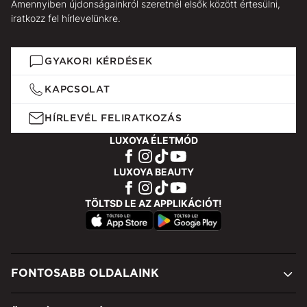
Amennyiben újdonságainkról szeretnél elsők között értesülni,
iratkozz fel hírlevelünkre.
GYAKORI KÉRDÉSEK
KAPCSOLAT
HÍRLEVÉL FELIRATKOZÁS
LUXOYA ÉLETMÓD
LUXOYA BEAUTY
TÖLTSD LE AZ APPLIKÁCIÓT!
FONTOSABB OLDALAINK