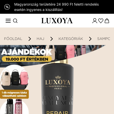
Magyarország területére 24 990 Ft feletti rendelés
esetén ingyenes a kiszállítás!
FŐOLDAL
HAJ
KATEGÓRIÁK
SAMPON