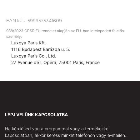
EAN kód:
5999575341609
988/2023 GPSR EU rendelet alapján az EU-ban letelepedett felelős
személy:
Luxoya Paris Kft.
1116 Budapest Barázda u. 5.
Luxoya Paris Co., Ltd.
27 Avenue de L'Opéra, 75001 Paris, France
LÉPJ VELÜNK KAPCSOLATBA
Ha kérdésed van a programmal vagy a termékekkel
kapcsolatban, akkor keress minket telefonon vagy e-mailen.