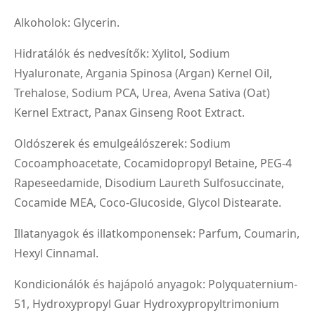
Alkoholok: Glycerin.
Hidratálók és nedvesítők: Xylitol, Sodium
Hyaluronate, Argania Spinosa (Argan) Kernel Oil,
Trehalose, Sodium PCA, Urea, Avena Sativa (Oat)
Kernel Extract, Panax Ginseng Root Extract.
Oldószerek és emulgeálószerek: Sodium
Cocoamphoacetate, Cocamidopropyl Betaine, PEG-4
Rapeseedamide, Disodium Laureth Sulfosuccinate,
Cocamide MEA, Coco-Glucoside, Glycol Distearate.
Illatanyagok és illatkomponensek: Parfum, Coumarin,
Hexyl Cinnamal.
Kondicionálók és hajápoló anyagok: Polyquaternium-
51, Hydroxypropyl Guar Hydroxypropyltrimonium