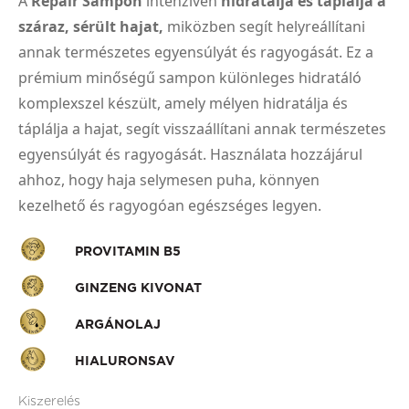
A
Repair Sampon
intenzíven
hidratálja és táplálja a
száraz, sérült hajat,
miközben segít helyreállítani
annak természetes egyensúlyát és ragyogását. Ez a
prémium minőségű sampon különleges hidratáló
komplexszel készült, amely mélyen hidratálja és
táplálja a hajat, segít visszaállítani annak természetes
egyensúlyát és ragyogását. Használata hozzájárul
ahhoz, hogy haja selymesen puha, könnyen
kezelhető és ragyogóan egészséges legyen.
PROVITAMIN B5
GINZENG KIVONAT
ARGÁNOLAJ
HIALURONSAV
Kiszerelés