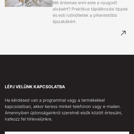
Mit érdemes enni este a nyugodt
alvásért? Praktikus táplálkozási tippek
és esti rutinötletek a pihentetőbb
éjszakákért.
LÉPJ VELÜNK KAPCSOLATBA
Ha kérdésed van a programmal vagy a termékekkel
kapcsolatban, akkor keress minket telefonon vagy e-mailen.
Amennyiben újdonságainkról szeretnél elsők között értesülni,
iratkozz fel hírlevelünkre.