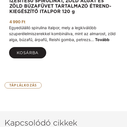
ÍZESÍTÉSŰ SPIRULINÁT, ZÖLD ALGÁT ÉS
ZÖLD BÚZAFÜVET TARTALMAZÓ ÉTREND-
KIEGÉSZÍTŐ ITALPOR 120 g
4 990 Ft
Egyedülálló spirulina italpor, mely a legkiválóbb
szuperélelmiszerekkel kombinálva, mint az almarost, zöld
alga, búzafű, árpafű, Reishi gomba, petrezs...
Tovább
KOSÁRBA
TÁPLÁLKOZÁS
Kapcsolódó cikkek