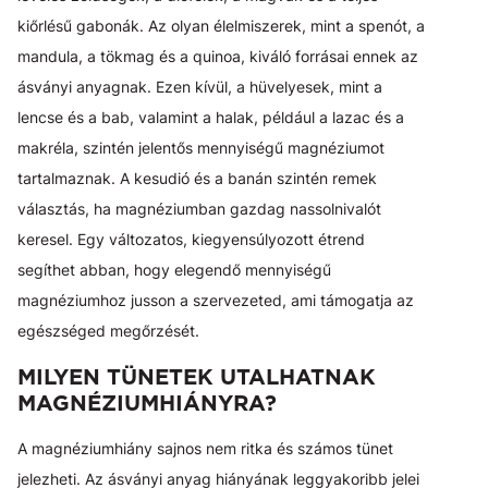
kiőrlésű gabonák. Az olyan élelmiszerek, mint a spenót, a
mandula, a tökmag és a quinoa, kiváló forrásai ennek az
ásványi anyagnak. Ezen kívül, a hüvelyesek, mint a
lencse és a bab, valamint a halak, például a lazac és a
makréla, szintén jelentős mennyiségű magnéziumot
tartalmaznak. A kesudió és a banán szintén remek
választás, ha magnéziumban gazdag nassolnivalót
keresel. Egy változatos, kiegyensúlyozott étrend
segíthet abban, hogy elegendő mennyiségű
magnéziumhoz jusson a szervezeted, ami támogatja az
egészséged megőrzését.
MILYEN TÜNETEK UTALHATNAK
MAGNÉZIUMHIÁNYRA?
A magnéziumhiány sajnos nem ritka és számos tünet
jelezheti. Az ásványi anyag hiányának leggyakoribb jelei