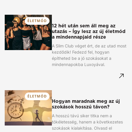
ÉLETMÓD
12 hét után sem áll meg az
utazás – Így lesz az új életmód
a mindennapjaid része
A Slim Club véget ért, de az utad most
kezdődik! Fedezd fel, hogyan
építheted be a jó szokásokat a
mindennapokba Luxoyával.
ÉLETMÓD
Hogyan maradnak meg az új
szokások hosszú távon?
A hosszú távú siker titka nem a
tökéletesség, hanem a következetes
szokások kialakítása. Olvasd el