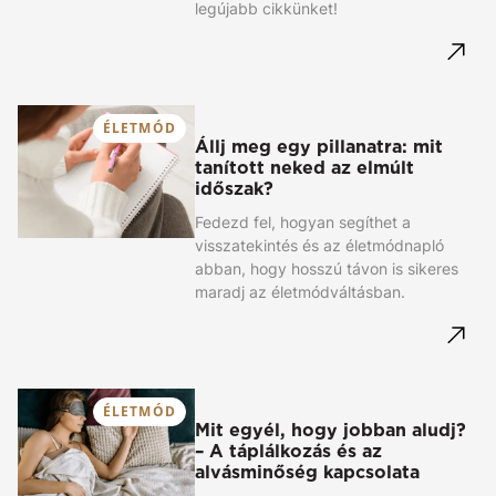
legújabb cikkünket!
ÉLETMÓD
Állj meg egy pillanatra: mit
tanított neked az elmúlt
időszak?
Fedezd fel, hogyan segíthet a
visszatekintés és az életmódnapló
abban, hogy hosszú távon is sikeres
maradj az életmódváltásban.
ÉLETMÓD
Mit egyél, hogy jobban aludj?
– A táplálkozás és az
alvásminőség kapcsolata