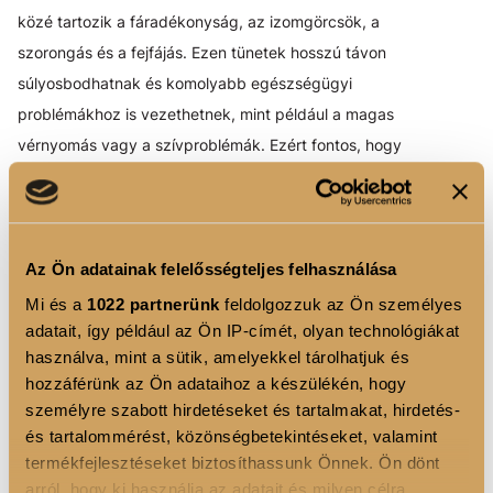
közé tartozik a fáradékonyság, az izomgörcsök, a
szorongás és a fejfájás. Ezen tünetek hosszú távon
súlyosbodhatnak és komolyabb egészségügyi
problémákhoz is vezethetnek, mint például a magas
vérnyomás vagy a szívproblémák. Ezért fontos, hogy
időben felismerd a magnéziumhiány jeleit és megfelelően
pótold az ásványi anyagot.
MAGNÉZIUM-KIEGÉSZÍTŐK:
Az Ön adatainak felelősségteljes felhasználása
SZÜKSÉG VAN RÁJUK?
Mi és a
1022 partnerünk
feldolgozzuk az Ön személyes
Bár a legtöbb ember számára elegendő lehet a
adatait, így például az Ön IP-címét, olyan technológiákat
magnéziumot étrendi forrásokból biztosítani, bizonyos
használva, mint a sütik, amelyekkel tárolhatjuk és
hozzáférünk az Ön adataihoz a készülékén, hogy
esetekben érdemes lehet
magnézium-kiegészítőt
is
személyre szabott hirdetéseket és tartalmakat, hirdetés-
szedni. Az ásványi anyag pótlása különösen fontos lehet
és tartalommérést, közönségbetekintéseket, valamint
azoknak, akik stresszes életmódot élnek, sok fizikai
termékfejlesztéseket biztosíthassunk Önnek. Ön dönt
aktivitást végeznek, vagy speciális étrendet követnek.
arról, hogy ki használja az adatait és milyen célra.