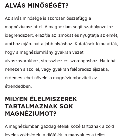
ALVÁS MINŐSÉGÉT?
Az alvás minősége is szorosan összefügg a
magnéziumszinttel. A magnézium segít szabályozni az
idegrendszert, ellazítja az izmokat és nyugtatja az elmét,
ami hozzájárulhat a jobb alváshoz. Kutatások kimutatták,
hogy a magnéziumhiány gyakran vezet
alvászavarokhoz, stresszhez és szorongáshoz. Ha tehát
nehezen alszol el, vagy gyakran felébredsz éjszaka,
érdemes lehet növelni a magnéziumbevitelt az
étrendedben.
MILYEN ÉLELMISZEREK
TARTALMAZNAK SOK
MAGNÉZIUMOT?
A magnéziumban gazdag ételek közé tartoznak a zöld
leveles zöldségek, a diófélék, a magvak és a teljes