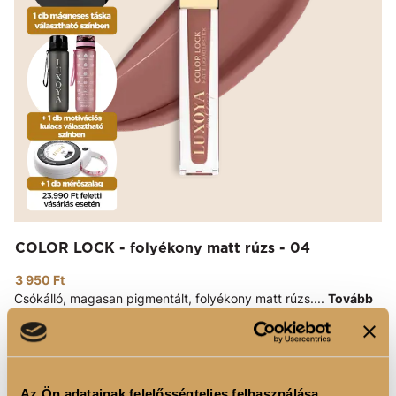
COLOR LOCK - folyékony matt rúzs - 04
3 950 Ft
Csókálló, magasan pigmentált, folyékony matt rúzs....
Tovább
KOSÁRBA
Az Ön adatainak felelősségteljes felhasználása