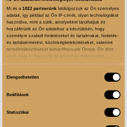
Mi és a
1022 partnerünk
feldolgozzuk az Ön személyes
adatait, így például az Ön IP-címét, olyan technológiákat
használva, mint a sütik, amelyekkel tárolhatjuk és
hozzáférünk az Ön adataihoz a készülékén, hogy
személyre szabott hirdetéseket és tartalmakat, hirdetés-
és tartalommérést, közönségbetekintéseket, valamint
termékfejlesztéseket biztosíthassunk Önnek. Ön dönt
arról, hogy ki használja az adatait és milyen célra.
Ha engedélyezi, a következőt is meg szeretnénk tenni:
Hozzájárulás
Elengedhetetlen
Információgyűjtés az Ön földrajzi elhelyezkedéséről
kiválasztása
pár méteres pontossággal
Az Ön készülékén beazonosítása annak konkrét
Beállítások
tulajdonságainak (ujjlenyomat) aktív ellenőrzésével
Tudjon meg többet személyes adatainak feldolgozási
Statisztikai
módjairól és adja meg preferenciáit a
Részletek
COLOR LOCK - folyékony matt rúzs - 05
pontban
. Bármikor módosíthatja vagy visszavonhatja a
Sütinyilatkozathoz való hozzájárulását.