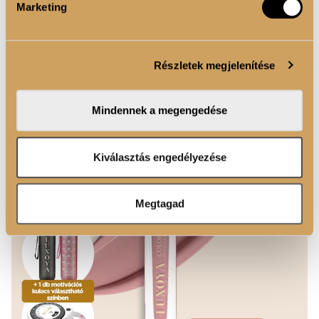
3 950 Ft
Marketing
Csókálló, magasan pigmentált, folyékony matt rúzs....
Tovább
Sütiket használunk a tartalmak és hirdetések személyre
szabásához, közösségi funkciók biztosításához,
KOSÁRBA
Részletek megjelenítése
valamint weboldalforgalmunk elemzéséhez. Ezenkívül
közösségi média-, hirdető- és elemező partnereinkkel
megosztjuk az Ön weboldalhasználatra vonatkozó
Mindennek a megengedése
adatait, akik kombinálhatják az adatokat más olyan
adatokkal, amelyeket Ön adott meg számukra vagy az
Ön által használt más szolgáltatásokból gyűjtöttek.
Kiválasztás engedélyezése
Megtagad