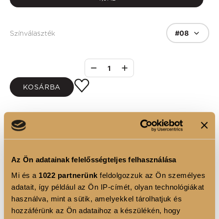
#08
Színválaszték
1
KOSÁRBA
TERMÉKLEÍRÁS
Az Ön adatainak felelősségteljes felhasználása
• Csókálló tulajdonságában bízhatunk.
Mi és a
1022 partnerünk
feldolgozzuk az Ön személyes
adatait, így például az Ön IP-címét, olyan technológiákat
használva, mint a sütik, amelyekkel tárolhatjuk és
TERMÉK ELŐNYÖK
hozzáférünk az Ön adataihoz a készülékén, hogy