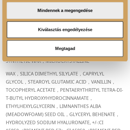
megosztjuk az Ön weboldalhasználatra vonatkozó
ÖSSZETEVŐK
Mindennek a megengedése
adatait, akik kombinálhatják az adatokat más olyan
INGREDIENTS: ISODODECANE，HYDROGENATED
adatokkal, amelyeket Ön adott meg számukra vagy az
Ön által használt más szolgáltatásokból gyűjtöttek.
POLYISOBUTENE，MICA，ISOHEXADECANE，
Kiválasztás engedélyezése
TRIMETHYLSILOXYSILICATE，SILICA，
HYDROGENATED STYRENE/ISOPRENE COPOLYMER，
Megtagad
HYDROGENATED POLYCYCLOPENTADIENE，
SYNTHETIC WAX，MICROCRYSTALLINE
WAX，SILICA DIMETHYL SILYLATE，CAPRYLYL
GLYCOL，STEAROYL GLUTAMIC ACID，VANILLIN，
TOCOPHERYL ACETATE，PENTAERYTHRITYL TETRA-DI-
T-BUTYL HYDROXYHYDROCINNAMATE，
ETHYLHEXYLGLYCERIN，LIMNANTHES ALBA
(MEADOWFOAM) SEED OIL，GLYCERYL BEHENATE，
HYDROLYZED SODIUM HYALURONATE, +/-:CI