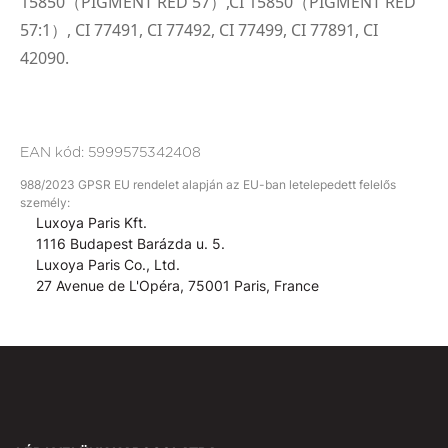
15850（PIGMENT RED 57）,CI 15850（PIGMENT RED
57:1）, CI 77491, CI 77492, CI 77499, CI 77891, CI
42090.
EAN kód:
5999575342408
988/2023 GPSR EU rendelet alapján az EU-ban letelepedett felelős
személy:
Luxoya Paris Kft.
1116 Budapest Barázda u. 5.
Luxoya Paris Co., Ltd.
27 Avenue de L'Opéra, 75001 Paris, France