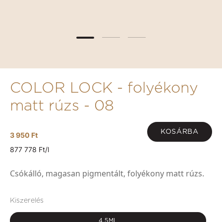
COLOR LOCK - folyékony
matt rúzs - 08
KOSÁRBA
3 950 Ft
877 778 Ft/l
Csókálló, magasan pigmentált, folyékony matt rúzs.
Kiszerelés
4,5ML