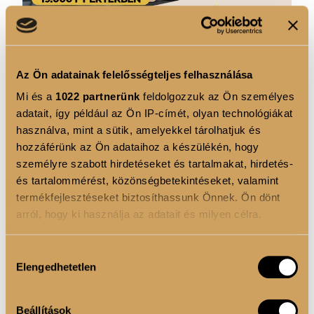
Az Ön adatainak felelősségteljes felhasználása
Mi és a
1022 partnerünk
feldolgozzuk az Ön személyes
adatait, így például az Ön IP-címét, olyan technológiákat
használva, mint a sütik, amelyekkel tárolhatjuk és
hozzáférünk az Ön adataihoz a készülékén, hogy
személyre szabott hirdetéseket és tartalmakat, hirdetés-
és tartalommérést, közönségbetekintéseket, valamint
termékfejlesztéseket biztosíthassunk Önnek. Ön dönt
arról, hogy ki használja az adatait és milyen célra.
Ha engedélyezi, a következőt is meg szeretnénk tenni:
Hozzájárulás
SUPER TASTY WHEY PROTEIN - PRÉMIUM
Elengedhetetlen
Információgyűjtés az Ön földrajzi elhelyezkedéséről
kiválasztása
TEJSAVÓ FEHÉRJE ITALPOR 450 g DOY -
pár méteres pontossággal
Citromos sajttorta ízű - VALÓDI CITROMHÉJ
Az Ön készülékén beazonosítása annak konkrét
DARABOKKAL!
Beállítások