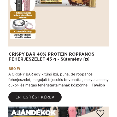
CRISPY BAR 40% PROTEIN ROPPANÓS
FEHÉRJESZELET 45 g - Sütemény ízű
850 Ft
A CRISPY BAR egy kitűnő ízű, puha, de roppanós
fehérjeszelet, megújult tejcsokis bevonattal, mely alacsony
cukor- és magas fehérjetartalmának köszönhe...
Tovább
ÉRTESÍTÉST KÉREK