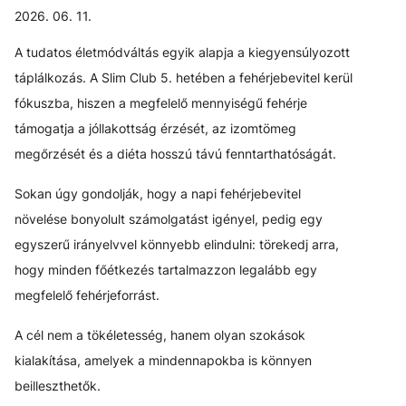
2026. 06. 11.
A tudatos életmódváltás egyik alapja a kiegyensúlyozott
táplálkozás. A Slim Club 5. hetében a fehérjebevitel kerül
fókuszba, hiszen a megfelelő mennyiségű fehérje
támogatja a jóllakottság érzését, az izomtömeg
megőrzését és a diéta hosszú távú fenntarthatóságát.
Sokan úgy gondolják, hogy a napi fehérjebevitel
növelése bonyolult számolgatást igényel, pedig egy
egyszerű irányelvvel könnyebb elindulni: törekedj arra,
hogy minden főétkezés tartalmazzon legalább egy
megfelelő fehérjeforrást.
A cél nem a tökéletesség, hanem olyan szokások
kialakítása, amelyek a mindennapokba is könnyen
beilleszthetők.