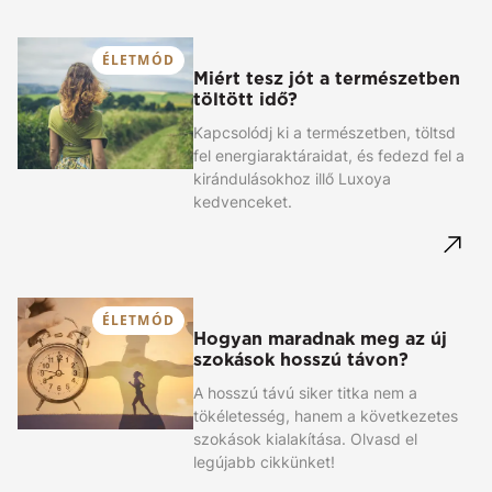
ÉLETMÓD
Miért tesz jót a természetben
töltött idő?
Kapcsolódj ki a természetben, töltsd
fel energiaraktáraidat, és fedezd fel a
kirándulásokhoz illő Luxoya
kedvenceket.
ÉLETMÓD
Hogyan maradnak meg az új
szokások hosszú távon?
A hosszú távú siker titka nem a
tökéletesség, hanem a következetes
szokások kialakítása. Olvasd el
legújabb cikkünket!