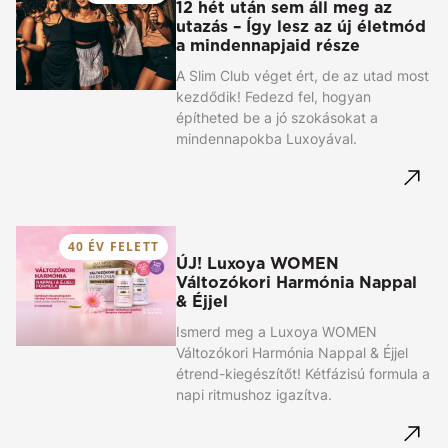
12 hét után sem áll meg az
utazás – Így lesz az új életmód
a mindennapjaid része
A Slim Club véget ért, de az utad most
kezdődik! Fedezd fel, hogyan
építheted be a jó szokásokat a
mindennapokba Luxoyával.
40 ÉV FELETT
ÚJ! Luxoya WOMEN
Változókori Harmónia Nappal
& Éjjel
Ismerd meg a Luxoya WOMEN
Változókori Harmónia Nappal & Éjjel
étrend-kiegészítőt! Kétfázisú formula a
napi ritmushoz igazítva.