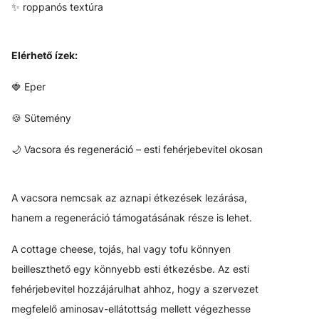
✨ roppanós textúra
Elérhető ízek:
🍓 Eper
🍪 Sütemény
🌙 Vacsora és regeneráció – esti fehérjebevitel okosan
A vacsora nemcsak az aznapi étkezések lezárása,
hanem a regeneráció támogatásának része is lehet.
A cottage cheese, tojás, hal vagy tofu könnyen
beilleszthető egy könnyebb esti étkezésbe. Az esti
fehérjebevitel hozzájárulhat ahhoz, hogy a szervezet
megfelelő aminosav-ellátottság mellett végezhesse