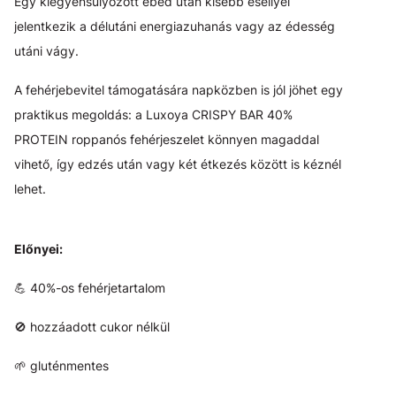
Egy kiegyensúlyozott ebéd után kisebb eséllyel
jelentkezik a délutáni energiazuhanás vagy az édesség
utáni vágy.
A fehérjebevitel támogatására napközben is jól jöhet egy
praktikus megoldás: a Luxoya CRISPY BAR 40%
PROTEIN roppanós fehérjeszelet könnyen magaddal
vihető, így edzés után vagy két étkezés között is kéznél
lehet.
Előnyei:
💪 40%-os fehérjetartalom
🚫 hozzáadott cukor nélkül
🌱 gluténmentes