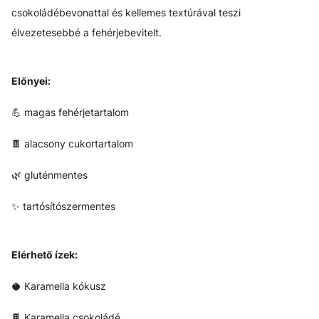
csokoládébevonattal és kellemes textúrával teszi
élvezetesebbé a fehérjebevitelt.
Előnyei:
💪 magas fehérjetartalom
🍫 alacsony cukortartalom
🌿 gluténmentes
✨ tartósítószermentes
Elérhető ízek:
🥥 Karamella kókusz
🍫 Karamella csokoládé