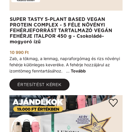
SUPER TASTY 5-PLANT BASED VEGAN
PROTEIN COMPLEX - 5 FÉLE NÖVÉNYI
FEHÉRJEFORRÁST TARTALMAZÓ VEGÁN
FEHÉRJE ITALPOR 450 g - Csokoládé-
mogyoró ízű
10 990 Ft
Zab, a tökmag, a lenmag, napraforgómag és rizs növényi
fehérje különleges keveréke. A fehérje hozzájárul az
izomtömeg fenntartásához. ...
Tovább
ÉRTESÍTÉST KÉREK