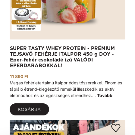
SUPER TASTY WHEY PROTEIN - PRÉMIUM
TEJSAVÓ FEHÉRJE ITALPOR 450 g DOY -
Eper-fehér csokoládé ízű VALÓDI
EPERDARABOKKAL!
11 890 Ft
Magas fehérjetartalmú italpor édesítőszerekkel. Finom és
tápláló étrend-kiegészítő remekül illeszkedik az aktív
életmódhoz és az egészséges étrendhez....
Tovább
KOSÁRBA