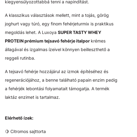
kiegyensúlyozottabbá tenni a napindítást.
A klasszikus választások mellett, mint a tojás, görög
joghurt vagy túró, egy finom fehérjeturmix is praktikus
megoldás lehet. A Luxoya
SUPER TASTY WHEY
PROTEIN prémium tejsavó fehérje italpor
krémes
állagával és izgalmas ízeivel könnyen beilleszthető a
reggeli rutinba.
A tejsavó fehérje hozzájárul az izmok építéséhez és
regenerációjához, a benne található papain enzim pedig
a fehérjék lebontási folyamatait támogatja. A termék
laktáz enzimet is tartalmaz.
Elérhető ízek:
🍋 Citromos sajttorta