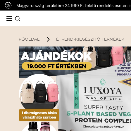
Magyarország területére 24 990 Ft feletti rendelés esetén in
FŐOLDAL
ÉTREND-KIEGÉSZÍTŐ TERMÉKEK