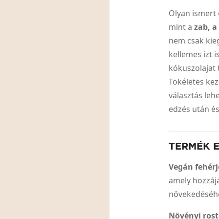
Olyan ismert 
mint a
zab, a
nem csak kie
kellemes ízt 
kókuszolajat 
Tökéletes kez
választás leh
edzés után és
TERMÉK 
Vegán fehérj
amely hozzáj
növekedéséh
Növényi ros