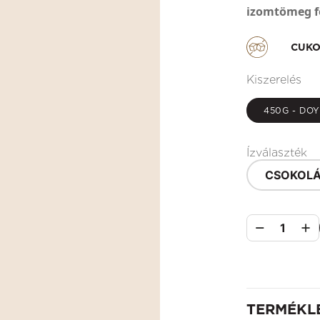
izomtömeg f
CUKO
Kiszerelés
450G - DO
Ízválaszték
CSOKOLÁ
1
TERMÉKL