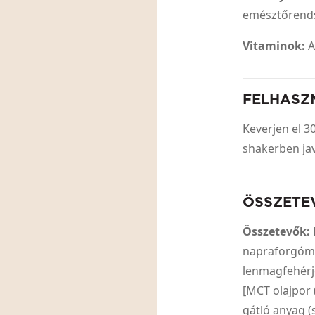
emésztőrends
Vitaminok:
A
FELHASZ
Keverjen el 3
shakerben ja
ÖSSZETE
Összetevők:
napraforgómag
lenmagfehérje
[MCT olajpor
gátló anyag (