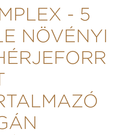
MPLEX - 5
LE NÖVÉNYI
HÉRJEFORR
T
RTALMAZÓ
GÁN