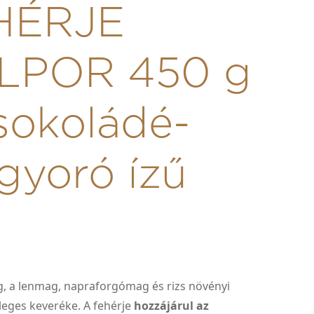
HÉRJE
ALPOR 450 g
sokoládé-
yoró ízű
g, a lenmag, napraforgómag és rizs növényi
leges keveréke. A fehérje
hozzájárul az