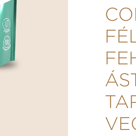
CO
FÉ
FE
ÁS
TA
VE