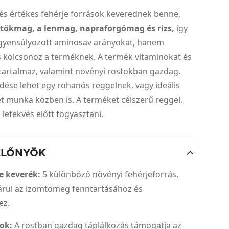
és értékes fehérje források keverednek benne,
 tökmag, a lenmag, napraforgómag és rizs,
így
gyensúlyozott aminosav arányokat, hanem
is kölcsönöz a terméknek. A termék vitaminokat és
tartalmaz, valamint növényi rostokban gazdag.
dése lehet egy rohanós reggelnek, vagy ideális
et munka közben is. A terméket célszerű reggel,
 lefekvés előtt fogyasztani.
ELŐNYÖK
e keverék:
5 különböző növényi fehérjeforrás,
árul az izomtömeg fenntartásához és
ez.
tok:
A rostban gazdag táplálkozás támogatja az