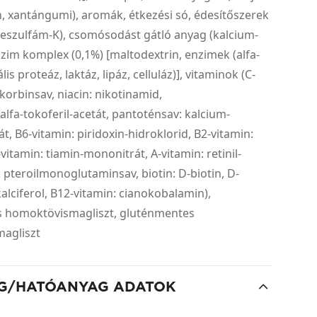
 xantángumi), aromák, étkezési só, édesítőszerek
ceszulfám-K), csomósodást gátló anyag (kalcium-
nzim komplex (0,1%) [maltodextrin, enzimek (alfa-
lis proteáz, laktáz, lipáz, celluláz)], vitaminok (C-
zkorbinsav, niacin: nikotinamid,
-alfa-tokoferil-acetát, pantoténsav: kalcium-
t, B6-vitamin: piridoxin-hidroklorid, B2-vitamin:
-vitamin: tiamin-mononitrát, A-vitamin: retinil-
v: pteroilmonoglutaminsav, biotin: D-biotin, D-
kalciferol, B12-vitamin: cianokobalamin),
 homoktövismagliszt, gluténmentes
agliszt
G/HATÓANYAG ADATOK