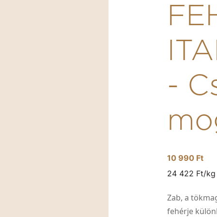
FE
IT
- C
mog
10 990 Ft
24 422 Ft/kg
Zab, a tökma
fehérje külön