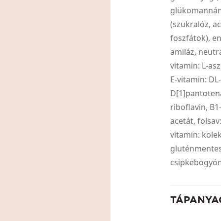
glükomannán,
(szukralóz, a
foszfátok), e
amiláz, neutrá
vitamin: L-as
E-vitamin: DL
D[1]pantotená
riboflavin, B1
acetát, folsa
vitamin: kole
gluténmentes
csipkebogyóm
TÁPANYA