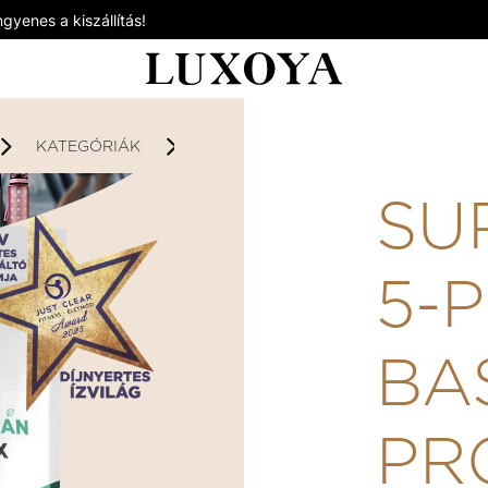
gyenes a kiszállítás!
KATEGÓRIÁK
VEGÁN TERMÉKEK
SUPER TA
SU
5-
BA
PR