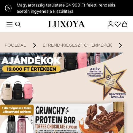
Magyarország területére 24 990 Ft feletti rendelés
esetén ingyenes a kiszállítás!
FŐOLDAL
ÉTREND-KIEGÉSZÍTŐ TERMÉKEK
K