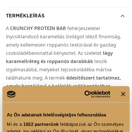
TERMÉKLEÍRÁS
A
CRUNCHY PROTEIN BAR
fehérjeszeletei
ínycsiklandozó karamellás ízvilágot idéző finomság,
amely kellemesen roppanós textúrával és gazdag
csokoládébevonattal kényeztet. Az szeletet
lágy
karamellréteg és roppanós darabkák
teszik
izgalmasabbá, melyeket tejcsokoládéba mártva
találhatunk meg. A termék
édesítőszert tartalmaz,
amely hozzájárul a kalóriák csökkentéséhez
,
miközben mennyei édességélményt nyújt, ráadásul a
napi fehérjebevitelhez is hozzájárul. Adagonként
több, mint 12 gramm fehérjét tartalmaz. A
fehérje
Az Ön adatainak felelősségteljes felhasználása
hozzájárul az izomtömeg növekedéséhez
, mely
Mi és a
1022 partnerünk
feldolgozzuk az Ön személyes
különösen fontos diétás időszakban.
adatait, így például az Ön IP-címét, olyan technológiákat