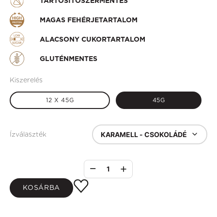
TARTÓSÍTÓSZERMENTES
MAGAS FEHÉRJETARTALOM
ALACSONY CUKORTARTALOM
GLUTÉNMENTES
Kiszerelés
12 X 45G
45G
KARAMELL - CSOKOLÁDÉ
Ízválaszték
1
KOSÁRBA