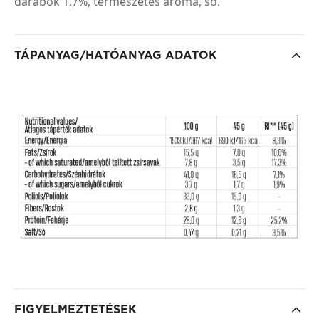
darabok 1,7%, természetes aroma, só.
TÁPANYAG/HATÓANYAG ADATOK
FIGYELMEZTETÉSEK