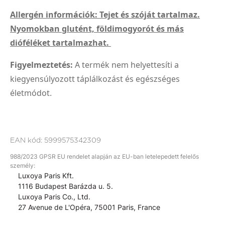
Allergén információk: Tejet és szóját tartalmaz.
Nyomokban glutént, földimogyorót és más
dióféléket tartalmazhat.
Figyelmeztetés:
A termék nem helyettesíti a
kiegyensúlyozott táplálkozást és egészséges
életmódot.
EAN kód:
5999575342309
988/2023 GPSR EU rendelet alapján az EU-ban letelepedett felelős
személy:
Luxoya Paris Kft.
1116 Budapest Barázda u. 5.
Luxoya Paris Co., Ltd.
27 Avenue de L'Opéra, 75001 Paris, France