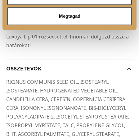
ceruzával befelé haladva, lágy satírozással készíts
színátmenetet. Ezután válassz egy kissé világosabb
Megtagad
árnyalatot a
Luxoya Color Last
vagy
Color Lock
rúzsok közül, töltsd ki vele a belső területet, és a
Luxoya Lip 01 rúzsecsettel
finoman dolgozd össze a
határokat!
ÖSSZETEVŐK
RICINUS COMMUNIS SEED OIL, ISOSTEARYL
ISOSTEARATE, HYDROGENATED VEGETABLE OIL,
CANDELILLA CERA, CERESIN, COPERNICIA CERIFERA
CERA, ISONONYL ISONONANOATE, BIS-DIGLYCERYL
POLYACYLADIPATE-2, ISOCETYL STEAROYL STEARATE,
ISOPROPYL MYRISTATE, TALC, PROPYLENE GLYCOL,
BHT, ASCORBYL PALMITATE, GLYCERYL STEARATE,