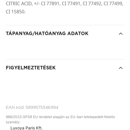
CITRIC ACID, +/- CI 77891, CI 77491, CI 77492, CI 77499,
CI 15850.
TÁPANYAG/HATÓANYAG ADATOK
FIGYELMEZTETÉSEK
EAN kód:
5999575346994
988/2023 GPSR EU rendelet alapján az EU-ban letelepedett felelős
személy:
Luxoya Paris Kft.