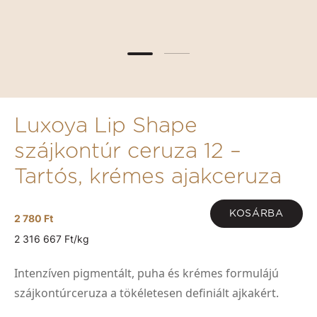
Luxoya Lip Shape
szájkontúr ceruza 12 –
Tartós, krémes ajakceruza
KOSÁRBA
2 780 Ft
2 316 667 Ft/kg
Intenzíven pigmentált, puha és krémes formulájú
szájkontúrceruza a tökéletesen definiált ajkakért.