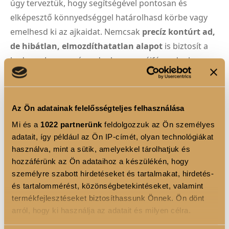
úgy terveztük, hogy segítségével pontosan és
elképesztő könnyedséggel határolhasd körbe vagy
emelhesd ki az ajkaidat. Nemcsak
precíz kontúrt ad,
de hibátlan, elmozdíthatatlan alapot
is biztosít a
kedvenc Luxoya rúzsodnak vagy szájfényednek,
megakadályozva azok elmosódását.
Az Ön adatainak felelősségteljes felhasználása
TERMÉK ELŐNYÖK
Mi és a
1022 partnerünk
feldolgozzuk az Ön személyes
•
Sima, krémes textúra
: Könnyen, karcolás nélkül
adatait, így például az Ön IP-címét, olyan technológiákat
siklik az érzékeny ajakbőrön.
használva, mint a sütik, amelyekkel tárolhatjuk és
hozzáférünk az Ön adataihoz a készülékén, hogy
•
Többfunkciós használat
: Tökéletes az ajkak precíz
személyre szabott hirdetéseket és tartalmakat, hirdetés-
kontúrozásához, optikai nagyobbításához vagy teljes
és tartalommérést, közönségbetekintéseket, valamint
satírozáshoz (rúzsalapként).
termékfejlesztéseket biztosíthassunk Önnek. Ön dönt
•
Gazdag Ricinusolaj bázis
: Mélyen táplálja és
arról, hogy ki használja az adatait és milyen célra.
puhítja az ajkakat, így megakadályozza, hogy a