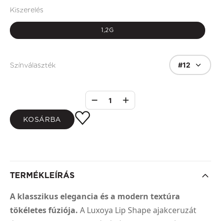
Kiszerelés
1,2G
#12
Színválaszték
1
KOSÁRBA
TERMÉKLEÍRÁS
A klasszikus elegancia és a modern textúra
tökéletes fúziója.
A Luxoya Lip Shape ajakceruzát