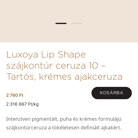
Luxoya Lip Shape
szájkontúr ceruza 10 –
Tartós, krémes ajakceruza
KOSÁRBA
2 780 Ft
2 316 667 Ft/kg
Intenzíven pigmentált, puha és krémes formulájú
szájkontúrceruza a tökéletesen definiált ajkakért.