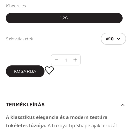
Kiszerelés
1,2G
#10
Színválaszték
1
KOSÁRBA
TERMÉKLEÍRÁS
A klasszikus elegancia és a modern textúra
tökéletes fúziója.
A Luxoya Lip Shape ajakceruzát