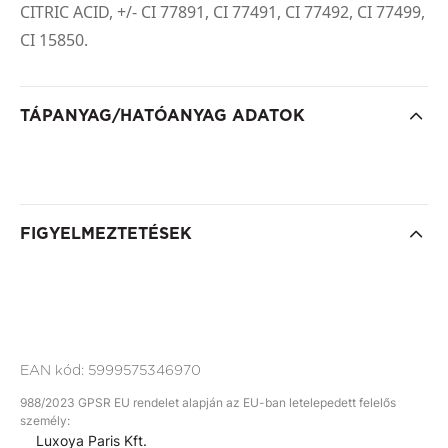
CITRIC ACID, +/- CI 77891, CI 77491, CI 77492, CI 77499,
CI 15850.
TÁPANYAG/HATÓANYAG ADATOK
FIGYELMEZTETÉSEK
EAN kód:
5999575346970
988/2023 GPSR EU rendelet alapján az EU-ban letelepedett felelős
személy:
Luxoya Paris Kft.