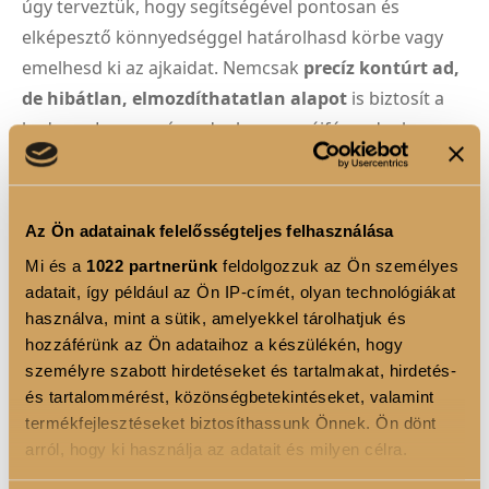
úgy terveztük, hogy segítségével pontosan és
elképesztő könnyedséggel határolhasd körbe vagy
emelhesd ki az ajkaidat. Nemcsak
precíz kontúrt ad,
de hibátlan, elmozdíthatatlan alapot
is biztosít a
kedvenc Luxoya rúzsodnak vagy szájfényednek,
megakadályozva azok elmosódását.
Az Ön adatainak felelősségteljes felhasználása
TERMÉK ELŐNYÖK
Mi és a
1022 partnerünk
feldolgozzuk az Ön személyes
•
Sima, krémes textúra
: Könnyen, karcolás nélkül
adatait, így például az Ön IP-címét, olyan technológiákat
siklik az érzékeny ajakbőrön.
használva, mint a sütik, amelyekkel tárolhatjuk és
hozzáférünk az Ön adataihoz a készülékén, hogy
•
Többfunkciós használat
: Tökéletes az ajkak precíz
személyre szabott hirdetéseket és tartalmakat, hirdetés-
kontúrozásához, optikai nagyobbításához vagy teljes
és tartalommérést, közönségbetekintéseket, valamint
satírozáshoz (rúzsalapként).
termékfejlesztéseket biztosíthassunk Önnek. Ön dönt
•
Gazdag Ricinusolaj bázis
: Mélyen táplálja és
arról, hogy ki használja az adatait és milyen célra.
puhítja az ajkakat, így megakadályozza, hogy a