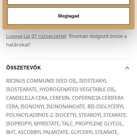
ceruzával befelé haladva, lágy satírozással készíts
színátmenetet. Ezután válassz egy kissé világosabb
Megtagad
árnyalatot a
Luxoya Color Last
vagy
Color Lock
rúzsok közül, töltsd ki vele a belső területet, és a
Luxoya Lip 01 rúzsecsettel
finoman dolgozd össze a
határokat!
ÖSSZETEVŐK
RICINUS COMMUNIS SEED OIL, ISOSTEARYL
ISOSTEARATE, HYDROGENATED VEGETABLE OIL,
CANDELILLA CERA, CERESIN, COPERNICIA CERIFERA
CERA, ISONONYL ISONONANOATE, BIS-DIGLYCERYL
POLYACYLADIPATE-2, ISOCETYL STEAROYL STEARATE,
ISOPROPYL MYRISTATE, TALC, PROPYLENE GLYCOL,
BHT, ASCORBYL PALMITATE, GLYCERYL STEARATE,