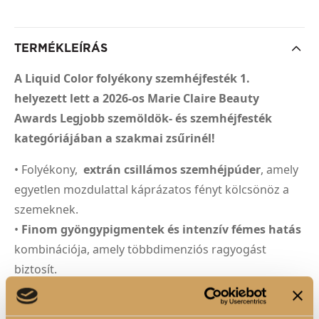
TERMÉKLEÍRÁS
A Liquid Color folyékony szemhéjfesték 1.
helyezett lett a 2026-os Marie Claire Beauty
Awards Legjobb szemöldök- és szemhéjfesték
kategóriájában a szakmai zsűrinél!
• Folyékony,
extrán csillámos szemhéjpúder
, amely
egyetlen mozdulattal káprázatos fényt kölcsönöz a
szemeknek.
•
Finom gyöngypigmentek és intenzív fémes hatás
kombinációja, amely többdimenziós ragyogást
biztosít.
•
Vizes, hűsítő textúrája
légiesen könnyű, mégis telt,
fényes fedést ad.