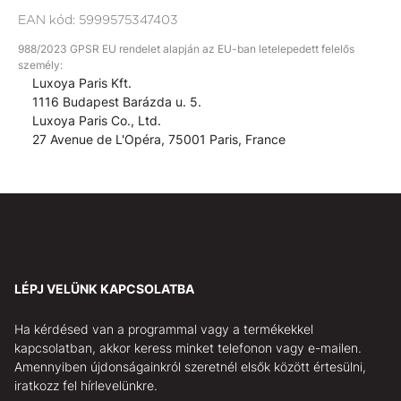
EAN kód:
5999575347403
988/2023 GPSR EU rendelet alapján az EU-ban letelepedett felelős
személy:
Luxoya Paris Kft.
1116 Budapest Barázda u. 5.
Luxoya Paris Co., Ltd.
27 Avenue de L'Opéra, 75001 Paris, France
LÉPJ VELÜNK KAPCSOLATBA
Ha kérdésed van a programmal vagy a termékekkel
kapcsolatban, akkor keress minket telefonon vagy e-mailen.
Amennyiben újdonságainkról szeretnél elsők között értesülni,
iratkozz fel hírlevelünkre.