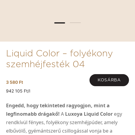
Liquid Color – folyékony
szemhéjfesték 04
KOSÁRBA
3 580 Ft
942 105 Ft/l
Engedd, hogy tekinteted ragyogjon, mint a
legfinomabb drágakő!
A
Luxoya Liquid Color
egy
rendkívül fényes, folyékony szemhéjpúder, amely
elbűvölő, gyémántszerű csillogással vonja be a