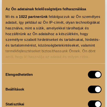
• A formula
gyorsan szárad
, és tartós,
Az Ön adatainak felelősségteljes felhasználása
lepergésmentes végeredményt nyújt.
Mi és a
1022 partnerünk
feldolgozzuk az Ön személyes
adatait, így például az Ön IP-címét, olyan technológiákat
Használat:
használva, mint a sütik, amelyekkel tárolhatjuk és
hozzáférünk az Ön adataihoz a készülékén, hogy
Az applikátor segítségével
közvetlenül vidd fel
a
személyre szabott hirdetéseket és tartalmakat, hirdetés-
szemhéjra.
és tartalommérést, közönségbetekintéseket, valamint
termékfejlesztéseket biztosíthassunk Önnek. Ön dönt
Ujjbeggyel vagy ecsettel
dolgozd el a lágyabb,
arról, hogy ki használja az adatait és milyen célra.
elsatírozott hatás érdekében.
Használhatod
önmagában a letisztult
Ha engedélyezi, a következőt is meg szeretnénk tenni:
Hozzájárulás
ragyogásért
, vagy rétegezheted más
Elengedhetetlen
Információgyűjtés az Ön földrajzi elhelyezkedéséről
kiválasztása
pár méteres pontossággal
szemhéjpúderekkel a még látványosabb, fémes
Az Ön készülékén beazonosítása annak konkrét
csillogásért.
Beállítások
tulajdonságainak (ujjlenyomat) aktív ellenőrzésével
Tudjon meg többet személyes adatainak feldolgozási
Statisztikai
módjairól és adja meg preferenciáit a
Részletek
TERMÉK ELŐNYÖK