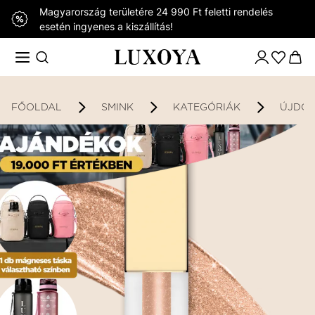
Magyarország területére 24 990 Ft feletti rendelés
esetén ingyenes a kiszállítás!
FŐOLDAL
SMINK
KATEGÓRIÁK
ÚJDO