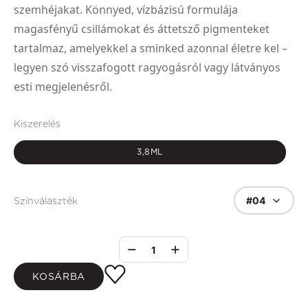
szemhéjakat. Könnyed, vízbázisú formulája
magasfényű csillámokat és áttetsző pigmenteket
tartalmaz, amelyekkel a sminked azonnal életre kel –
legyen szó visszafogott ragyogásról vagy látványos
esti megjelenésről.
Kiszerelés
3,8ML
#04
Színválaszték
1
KOSÁRBA