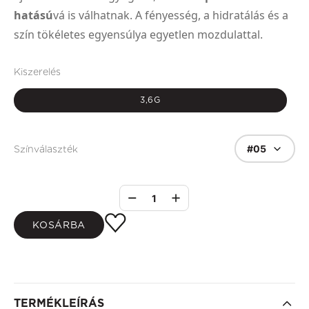
hatású
vá is válhatnak. A fényesség, a hidratálás és a
szín tökéletes egyensúlya egyetlen mozdulattal.
Kiszerelés
3,6G
#05
Színválaszték
1
KOSÁRBA
TERMÉKLEÍRÁS