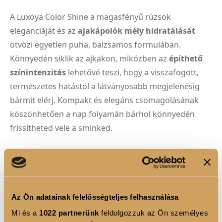
A Luxoya Color Shine a magasfényű rúzsok
eleganciáját és az
ajakápolók mély hidratálását
ötvözi egyetlen puha, balzsamos formulában.
Könnyedén siklik az ajkakon, miközben az
építhető
színintenzitás
lehetővé teszi, hogy a visszafogott,
természetes hatástól a látványosabb megjelenésig
bármit elérj. Kompakt és elegáns csomagolásának
köszönhetően a nap folyamán bárhol könnyedén
frissítheted vele a sminked.
TERMÉK ELŐNYÖK
Tükörfényű,
magasfényű finish
elnehezülő
Az Ön adatainak felelősségteljes felhasználása
érzet nélkül.
Mi és a
1022 partnerünk
feldolgozzuk az Ön személyes
Krémes, balzsamos textúra
, amely azonnal