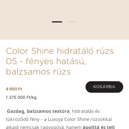
Color Shine hidratáló rúzs
05 - fényes hatású,
balzsamos rúzs
KOSÁRBA
4 950 Ft
1 375 000 Ft/kg
Gazdag, balzsamos textúra
, hidratálás és
tükröződő fény – a Luxoya Color Shine rúzsokkal
ajkaid nemcsak ragyogóvá, hanem
ápolttá és telt