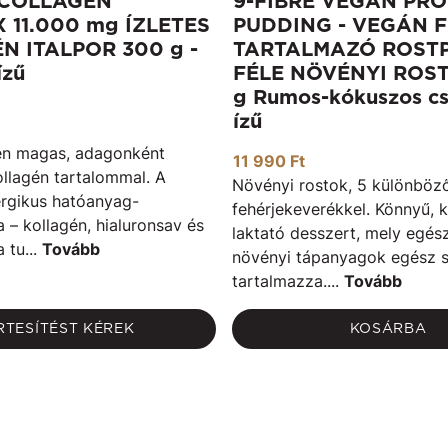
 COLLAGEN
9-FIBRE VEGAN PRO
 11.000 mg ÍZLETES
PUDDING - VEGÁN 
N ITALPOR 300 g -
TARTALMAZÓ ROSTP
ízű
FÉLE NÖVÉNYI ROS
g Rumos-kókuszos c
ízű
n magas, adagonként
11 990 Ft
llagén tartalommal. A
Növényi rostok, 5 különböz
ergikus hatóanyag-
fehérjekeverékkel. Könnyű, 
 – kollagén, hialuronsav és
laktató desszert, mely egés
 tu...
Tovább
növényi tápanyagok egész s
tartalmazza....
Tovább
RTESÍTÉST KÉREK
KOSÁRBA