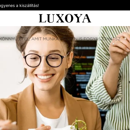
gyenes a kiszállítás!
 KÖNNYŰ ÉTEL, AMIT MUNKA KÖZBEN IS FOGYASZTHATSZ