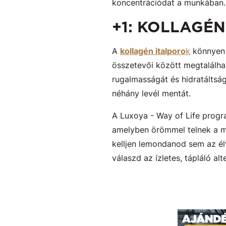
koncentrációdat a munkában.
+1: KOLLAGÉ
A
kollagén italporo
k
könnyen e
összetevői között megtalálhat
rugalmasságát és hidratáltságá
néhány levél mentát.
A Luxoya - Way of Life progr
amelyben örömmel telnek a m
kelljen lemondanod sem az él
válaszd az ízletes, tápláló al