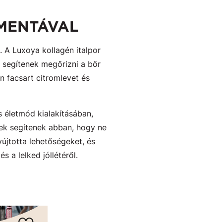
 MENTÁVAL
. A Luxoya kollagén italpor
t segítenek megőrizni a bőr
en facsart citromlevet és
 életmód kialakításában,
ek segítenek abban, hogy ne
újtotta lehetőségeket, és
 a lelked jóllétéről.