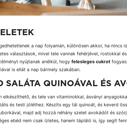
ZELETEK
edhetetlenek a nap folyamán, különösen akkor, ha nincs id
etes választások, mivel tele vannak fehérjével, rostokkal 
zélményt nyújtanak anélkül, hogy
felesleges cukrot
fogyasz
ával is ellát a nap bármely szakában.
D SALÁTA QUINOÁVAL ÉS 
 elkészíthető, és tele van vitaminokkal, ásványi anyagokka
is és testi jóléthez. Készíts egy tál quinoát, és keverd ös
uborkával, majd adj hozzá néhány szelet avokádót és szór
es ebéd nem csak ízletes, hanem tápláló is, így segít fenn