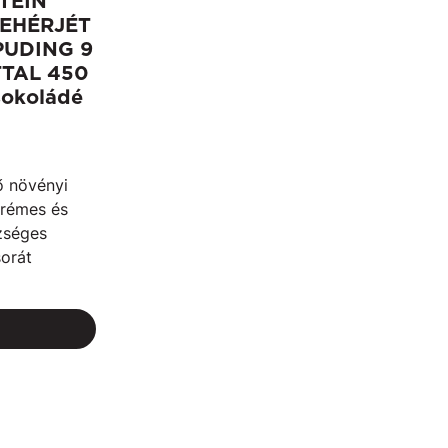
TEIN
FEHÉRJÉT
UDING 9
TTAL 450
sokoládé
ő növényi
krémes és
zséges
orát