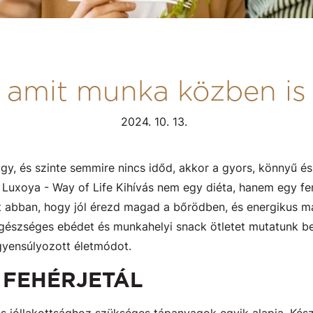
, amit munka közben is
2024. 10. 13.
gy, és szinte semmire nincs időd, akkor a gyors, könnyű é
A Luxoya - Way of Life Kihívás nem egy diéta, hanem egy fe
 abban, hogy jól érezd magad a bőrödben, és energikus m
gészséges ebédet és munkahelyi snack ötletet mutatunk b
egyensúlyozott életmódot.
 FEHÉRJETÁL