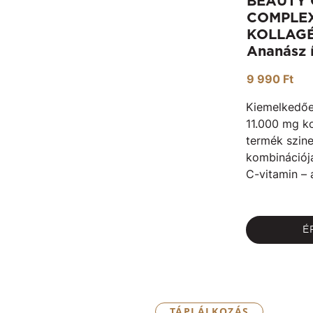
BEAUTY
COMPLEX
KOLLAGÉ
Ananász 
9 990 Ft
Kiemelkedőe
11.000 mg ko
termék szin
kombinációja
C-vitamin – a
É
TÁPLÁLKOZÁS