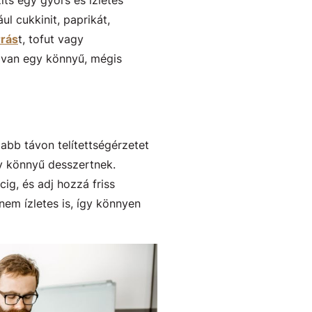
ts egy gyors és ízletes
ul cukkinit, paprikát,
rrás
t, tofut vagy
n van egy könnyű, mégis
bb távon telítettségérzetet
y könnyű desszertnek.
ig, és adj hozzá friss
nem ízletes is, így könnyen