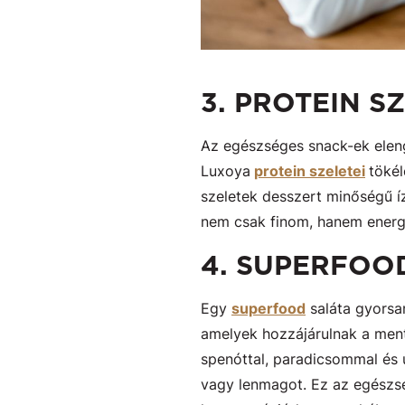
3. PROTEIN S
Az egészséges snack-ek eleng
Luxoya
protein szeletei
tökél
szeletek desszert minőségű í
nem csak finom, hanem energi
4. SUPERFOO
Egy
superfood
saláta gyorsan
amelyek hozzájárulnak a mentál
spenóttal, paradicsommal és 
vagy lenmagot. Ez az egészség