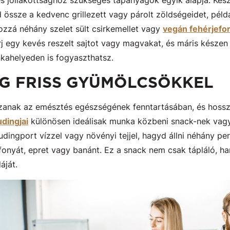
s jóllakottsághoz szükséges tápanyagok egyik alapja. Készí
 össze a kedvenc grillezett vagy párolt zöldségeidet, példá
ozzá néhány szelet sült csirkemellet vagy
vegán fehérjefo
órj egy kevés reszelt sajtot vagy magvakat, és máris késze
nkahelyeden is fogyaszthatsz.
NG FRISS GYÜMÖLCSÖKKEL
szanak az emésztés egészségének fenntartásában, és hossza
dingjai
különösen ideálisak munka közbeni snack-nek vag
ingport vízzel vagy növényi tejjel, hagyd állni néhány perc
onyát, epret vagy banánt. Ez a snack nem csak tápláló, ha
áját.