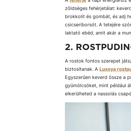
A
fehérje
a napi energiához é
zöldséges fehérjetálat: keverd
brokkolit és gombát, és adj h
csicseriborsót. A tetejére sz
laktató ebéd, amit akár a mu
2. ROSTPUDI
A rostok fontos szerepet ját
biztosítanak. A
Luxoya rostpu
Egyszerűen keverd össze a pud
gyümölcsöket, mint például áf
elkerülheted a nassolás csapd