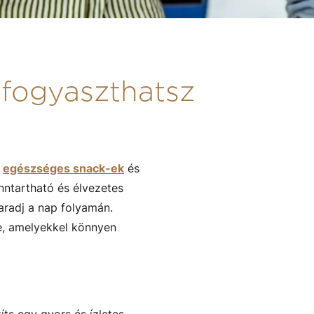
 fogyaszthatsz
s
egészséges snack-ek
és
nntartható és élvezetes
aradj a nap folyamán.
e, amelyekkel könnyen