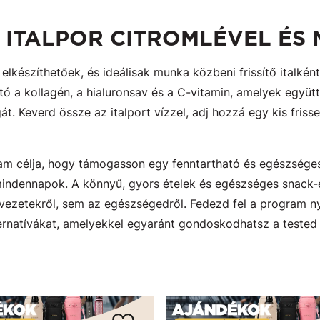
N ITALPOR CITROMLÉVEL ÉS
lkészíthetőek, és ideálisak munka közbeni frissítő italként
ó a kollagén, a hialuronsav és a C-vitamin, amelyek együt
t. Keverd össze az italport vízzel, adj hozzá egy kis friss
am célja, hogy támogasson egy fenntartható és egészséges
indennapok. A könnyű, gyors ételek és egészséges snack-
vezetekről, sem az egészségedről. Fedezd fel a program ny
ternatívákat, amelyekkel egyaránt gondoskodhatsz a tested és