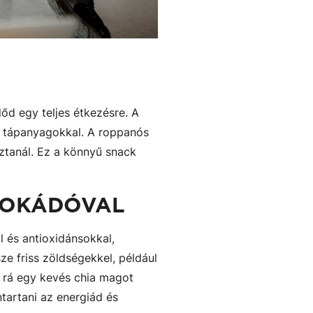
őd egy teljes étkezésre. A
és tápanyagokkal. A roppanós
tanál. Ez a könnyű snack
AVOKÁDÓVAL
l és antioxidánsokkal,
sze friss zöldségekkel, például
j rá egy kevés chia magot
tartani az energiád és