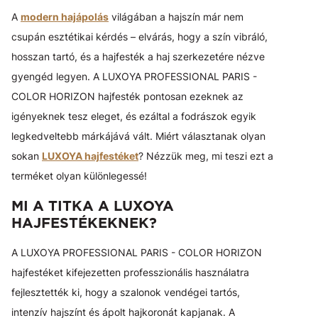
A
modern hajápolás
világában a hajszín már nem
csupán esztétikai kérdés – elvárás, hogy a szín vibráló,
hosszan tartó, és a hajfesték a haj szerkezetére nézve
gyengéd legyen. A LUXOYA PROFESSIONAL PARIS -
COLOR HORIZON hajfesték pontosan ezeknek az
igényeknek tesz eleget, és ezáltal a fodrászok egyik
legkedveltebb márkájává vált. Miért választanak olyan
sokan
LUXOYA hajfestéket
? Nézzük meg, mi teszi ezt a
terméket olyan különlegessé!
MI A TITKA A LUXOYA
HAJFESTÉKEKNEK?
A LUXOYA PROFESSIONAL PARIS - COLOR HORIZON
hajfestéket kifejezetten professzionális használatra
fejlesztették ki, hogy a szalonok vendégei tartós,
intenzív hajszínt és ápolt hajkoronát kapjanak. A