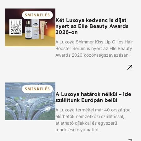
SMINKELÉS
Két Luxoya kedvenc is díjat
nyert az Elle Beauty Awards
2026-on
A Luxoya Shimmer Kiss Lip Oil és Hair
Booster Serum is nyert az Elle Beauty
Awards 2026 közönségszavazásán.
SMINKELÉS
A Luxoya határok nélkül – ide
szállítunk Európán belül
A Luxoya termékei már 40 országba
elérhetők nemzetközi szállítással,
átlátható díjakkal és egyszerű
rendelési folyamattal.