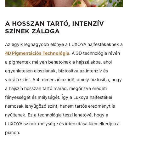
A HOSSZAN TARTÓ, INTENZÍV
SZÍNEK ZÁLOGA
Az egyik legnagyobb előnye a LUXOYA hajfestékeknek a
4D Pigmentációs Technológia
. A 3D technológia révén
a pigmentek mélyen behatolnak a hajszálakba, ahol
egyenletesen eloszlanak, biztosítva az intenzív és
vibráló színt. A 4. dimenzió az idő, amely biztosítja, hogy
a hajszín hosszan tartó marad, megőrizve eredeti
fényességét és mélységét. Így a Luxoya hajfestékei
nemcsak lenyűgöző színt, hanem tartós eredményt is
nyújtanak. Ez a technológia teszi lehetővé, hogy a
LUXOYA színek mélysége és intenzitása kiemelkedjen a
piacon.