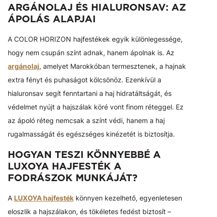
ARGÁNOLAJ ÉS HIALURONSAV: AZ
ÁPOLÁS ALAPJAI
A COLOR HORIZON hajfestékek egyik különlegessége,
hogy nem csupán színt adnak, hanem ápolnak is. Az
argánolaj
, amelyet Marokkóban termesztenek, a hajnak
extra fényt és puhaságot kölcsönöz. Ezenkívül a
hialuronsav segít fenntartani a haj hidratáltságát, és
védelmet nyújt a hajszálak köré vont finom réteggel. Ez
az ápoló réteg nemcsak a színt védi, hanem a haj
rugalmasságát és egészséges kinézetét is biztosítja.
HOGYAN TESZI KÖNNYEBBÉ A
LUXOYA HAJFESTÉK A
FODRÁSZOK MUNKÁJÁT?
A
LUXOYA hajfesték
könnyen kezelhető, egyenletesen
eloszlik a hajszálakon, és tökéletes fedést biztosít –