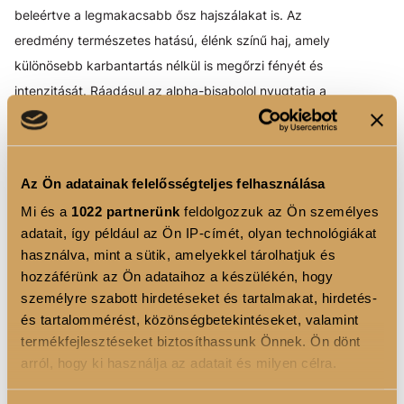
beleértve a legmakacsabb ősz hajszálakat is. Az
eredmény természetes hatású, élénk színű haj, amely
különösebb karbantartás nélkül is megőrzi fényét és
intenzitását. Ráadásul az alpha-bisabolol nyugtatja a
fejbőrt, így az érzékeny bőrű vendégek is zavartalanul
élvezhetik a hajfestést.
TÖKÉLETES FEDÉS ÉS
Az Ön adatainak felelősségteljes felhasználása
SZÍNMEGTARTÁS
Mi és a
1022 partnerünk
feldolgozzuk az Ön személyes
adatait, így például az Ön IP-címét, olyan technológiákat
A COLOR HORIZON hajfestékek 100%-os őszhajfedést
használva, mint a sütik, amelyekkel tárolhatjuk és
biztosítanak, így még a legmakacsabb ősz szálakat is
hozzáférünk az Ön adataihoz a készülékén, hogy
gyönyörűen elfedi. A festék formula úgy lett kialakítva,
személyre szabott hirdetéseket és tartalmakat, hirdetés-
hogy a haj természetes szerkezetéhez igazodva
és tartalommérést, közönségbetekintéseket, valamint
fokozza a szín intenzitását és időtállóságát. Ezért is
termékfejlesztéseket biztosíthassunk Önnek. Ön dönt
arról, hogy ki használja az adatait és milyen célra.
mondhatjuk, hogy a LUXOYA hajfestékek nem csupán
színt biztosítanak, hanem a hajápolás luxusának