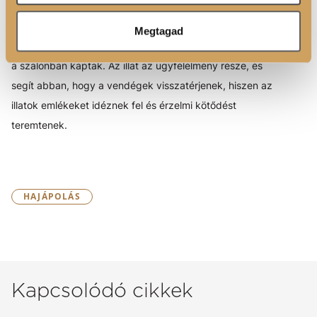
ihlette illat
, amely hosszan megmarad a hajban. Minden
egyes hajmosás után, amikor a vendégek megérzik ezt a
Megtagad
finom, érzéki illatot, eszükbe jut a luxus élmény, amelyet
a szalonban kaptak. Az illat az ügyfélélmény része, és
segít abban, hogy a vendégek visszatérjenek, hiszen az
illatok emlékeket idéznek fel és érzelmi kötődést
teremtenek.
HAJÁPOLÁS
Kapcsolódó cikkek