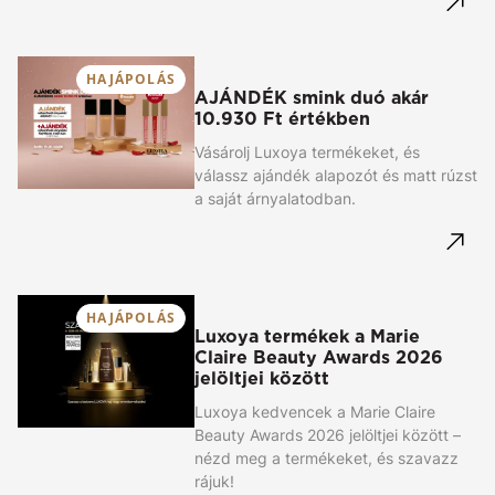
HAJÁPOLÁS
AJÁNDÉK smink duó akár
10.930 Ft értékben
Vásárolj Luxoya termékeket, és
válassz ajándék alapozót és matt rúzst
a saját árnyalatodban.
HAJÁPOLÁS
Luxoya termékek a Marie
Claire Beauty Awards 2026
jelöltjei között
Luxoya kedvencek a Marie Claire
Beauty Awards 2026 jelöltjei között –
nézd meg a termékeket, és szavazz
rájuk!